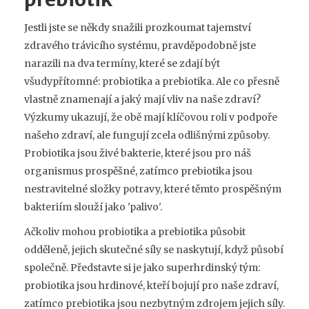
Jestli jste se někdy snažili prozkoumat tajemství
zdravého trávicího systému, pravděpodobně jste
narazili na dva termíny, které se zdají být
všudypřítomné: probiotika a prebiotika. Ale co přesně
vlastně znamenají a jaký mají vliv na naše zdraví?
Výzkumy ukazují, že obě mají klíčovou roli v podpoře
našeho zdraví, ale fungují zcela odlišnými způsoby.
Probiotika jsou živé bakterie, které jsou pro náš
organismus prospěšné, zatímco prebiotika jsou
nestravitelné složky potravy, které těmto prospěšným
bakteriím slouží jako 'palivo'.
Ačkoliv mohou probiotika a prebiotika působit
odděleně, jejich skutečné síly se naskytují, když působí
společně. Představte si je jako superhrdinský tým:
probiotika jsou hrdinové, kteří bojují pro naše zdraví,
zatímco prebiotika jsou nezbytným zdrojem jejich síly.