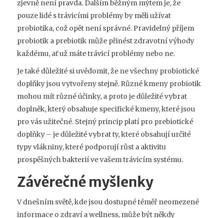
zjevně není pravda. Dalším běžným mýtem je, že
pouze lidé s trávicími problémy by měli užívat
probiotika, což opět není správné. Pravidelný příjem
probiotik a prebiotik může přinést zdravotní výhody
každému, ať už máte trávicí problémy nebo ne.
Je také důležité si uvědomit, že ne všechny probiotické
doplňky jsou vytvořeny stejně. Různé kmeny probiotik
mohou mít různé účinky, a proto je důležité vybrat
doplněk, který obsahuje specifické kmeny, které jsou
pro vás užitečné. Stejný princip platí pro prebiotické
doplňky – je důležité vybrat ty, které obsahují určité
typy vlákniny, které podporují růst a aktivitu
prospěšných bakterií ve vašem trávicím systému.
Závěrečné myšlenky
V dnešním světě, kde jsou dostupné téměř neomezené
informace o zdraví a wellness, může být někdy