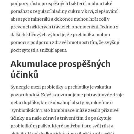
podpory růstu prospěšných bakterií, mohou také
pomáhat s regulací hladiny cukru v krvi, zlepšování
absorpce minerálů a dokonce mohou hrát roli v
prevenci některých trávicích onemocnění. Jednou z
dalších klíčových výhod je, že prebiotika mohou
pomoci s podporou zdravé hmotnosti tím, že zvyšují
pocit sytosti a snižují apetit.
Akumulace prospěšných
účinků
Synergie mezi probiotiky a prebiotiky je vskutku
pozoruhodná. Když konzumujeme potravinové zdroje
nebo doplňky, které obsahují oba typy, mluvíme o
'synbiotikách'. Tato kombinace může zesílit příznivé
účinky na naše zdraví a trávení tím, že poskytuje
probiotikům palivo, které potřebují pro svůj růst a
aktivitu. Ve výsledku získáváme silnější a zdravější