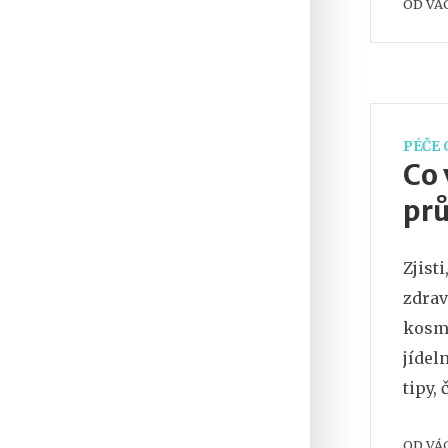
OD
VÁ
PÉČE 
Co 
prů
Zjist
zdrav
kosme
jídel
tipy,
příru
OD
VÁ