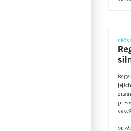
PÉČE 
Reg
sil
Regen
jejic
zname
preve
vysvě
velko
OD
VÁ
závěr