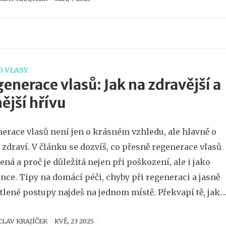
O VLASY
enerace vlasů: Jak na zdravější a
nější hřívu
erace vlasů není jen o krásném vzhledu, ale hlavně o
h zdraví. V článku se dozvíš, co přesně regenerace vlasů
ná a proč je důležitá nejen při poškození, ale i jako
nce. Tipy na domácí péči, chyby při regeneraci a jasně
tlené postupy najdeš na jednom místě. Překvapí tě, jak
u roli hrají správné produkty i každodenní návyky. V
CLAV KRAJÍČEK
KVĚ, 23 2025
u najdeš rady, které opravdu fungují a můžeš je zavést