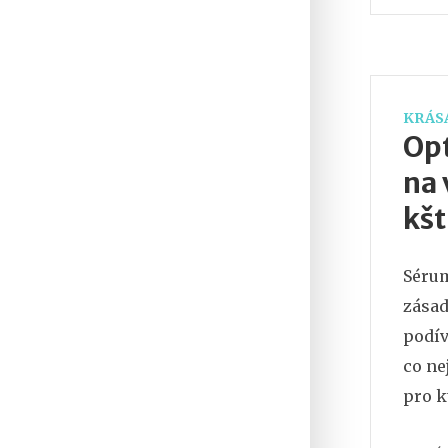
KRÁSA
Opt
na 
kšt
Sérum
zásad
podív
co ne
pro k
vašeh