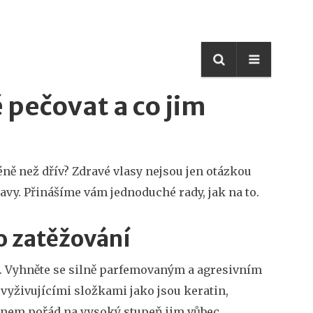
 pečovat a co jim
méně než dřív? Zdravé vlasy nejsou jen otázkou
vy. Přinášíme vám jednoduché rady, jak na to.
o zatěžování
. Vyhněte se silně parfemovaným a agresivním
 vyživujícími složkami jako jsou keratin,
fénem pořád na vysoký stupeň jim vůbec