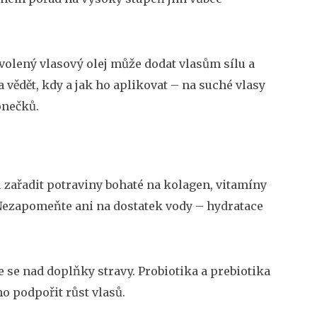
zvolený vlasový olej může dodat vlasům sílu a
a vědět, kdy a jak ho aplikovat – na suché vlasy
onečků.
ku zařadit potraviny bohaté na kolagen, vitamíny
. Nezapomeňte ani na dostatek vody – hydratace
 se nad doplňky stravy. Probiotika a prebiotika
o podpořit růst vlasů.