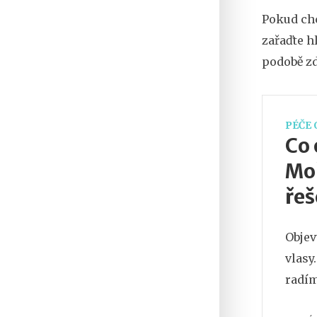
Pokud chc
zařaďte h
podobě zd
PÉČE 
Co 
Moř
řeš
Objev
vlasy
radím