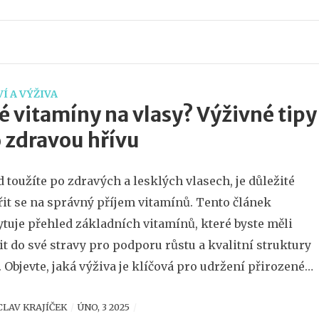
dnes.
Í A VÝŽIVA
é vitamíny na vlasy? Výživné tipy
 zdravou hřívu
 toužíte po zdravých a lesklých vlasech, je důležité
it se na správný příjem vitamínů. Tento článek
tuje přehled základních vitamínů, které byste měli
it do své stravy pro podporu růstu a kvalitní struktury
. Objevte, jaká výživa je klíčová pro udržení přirozené
 vlasů a jaké potraviny vám mohou pomoci dosáhnout
CLAV KRAJÍČEK
ÚNO, 3 2025
o cíle.