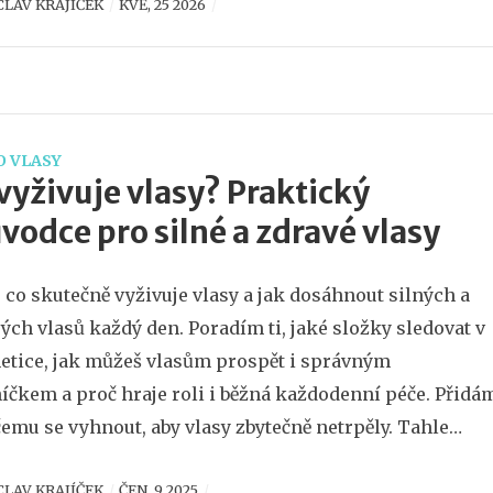
CLAV KRAJÍČEK
KVĚ, 25 2026
O VLASY
vyživuje vlasy? Praktický
vodce pro silné a zdravé vlasy
i, co skutečně vyživuje vlasy a jak dosáhnout silných a
ých vlasů každý den. Poradím ti, jaké složky sledovat v
tice, jak můžeš vlasům prospět i správným
níčkem a proč hraje roli i běžná každodenní péče. Přidá
 čemu se vyhnout, aby vlasy zbytečně netrpěly. Tahle
čka ti naservíruje praktické rady, které skutečně fungují
CLAV KRAJÍČEK
ČEN, 9 2025