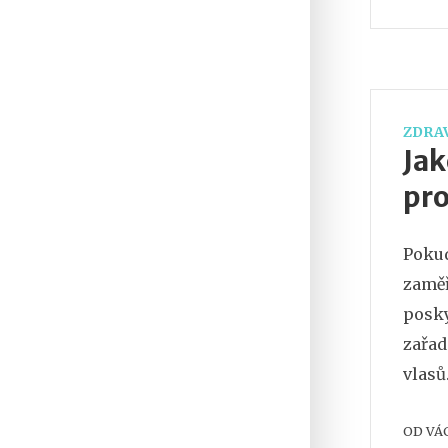
hned 
ZDRAV
Jak
pro
Pokud
zaměř
posky
zařad
vlasů
krásy
OD
VÁ
tohot