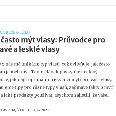
 A PÉČE O TĚLO
 často mýt vlasy: Průvodce pro
avé a lesklé vlasy
 z nás má unikátní typ vlasů, což ovlivňuje, jak často
m je měli mýt. Tento článek poskytuje ucelený
dce, jak najít optimální frekvenci mytí pro vaše vlasy.
ujeme tipy pro různé typy vlasů, zajímavé fakty o mytí
 a jaké produkty používat, abychom zajistili, že vaše
 zůstanou zdravé a krásné. Cílem je pomocí praktickýc
CLAV KRAJÍČEK
PRO, 24 2023
 znalostí naučit vás, jak pečovat o vaše vlasy co nejlépe.