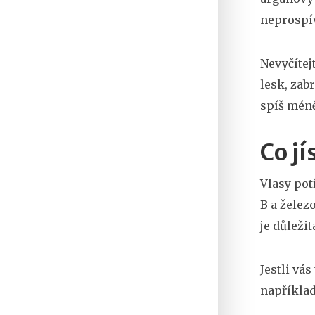
neprospí
Nevyčítej
lesk, zab
spíš méně
Co jí
Vlasy pot
B a želez
je důležit
Jestli vá
například