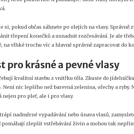
vá.
te si, pokud občas sáhnete po olejích na vlasy. Správně 
ránit třepení konečků a usnadnit rozčesávání. Je ale třeb
, na vlhké trochu víc a hlavně správně zapracovat do k
st pro krásné a pevné vlasy
řebují kvalitní stavbu z vnitřku těla. Zkuste do jídelníč
o. Není nic lepšího než barevná zelenina, ořechy a ryby
á nejen pro pleť, ale i pro vlasy.
s trápí nadměrné vypadávání nebo únava vlasů, zamyslete
 pomáhají zlepšit vstřebávání živin a mohou tak nepřím