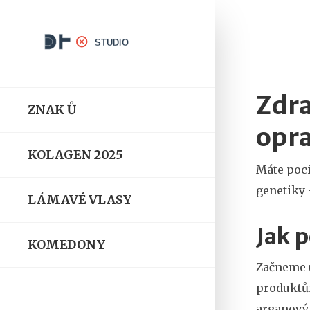
Zdra
ZNAK Ů
opr
KOLAGEN 2025
Máte poci
genetiky 
LÁMAVÉ VLASY
Jak 
KOMEDONY
Začneme u
produktům
arganový 