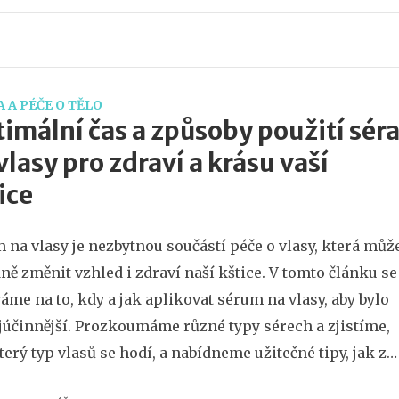
 A PÉČE O TĚLO
imální čas a způsoby použití sér
vlasy pro zdraví a krásu vaší
ice
 na vlasy je nezbytnou součástí péče o vlasy, která můž
ně změnit vzhled i zdraví naší kštice. V tomto článku se
áme na to, kdy a jak aplikovat sérum na vlasy, aby bylo
júčinnější. Prozkoumáme různé typy sérech a zjistíme,
terý typ vlasů se hodí, a nabídneme užitečné tipy, jak z
o séra získat maximum.