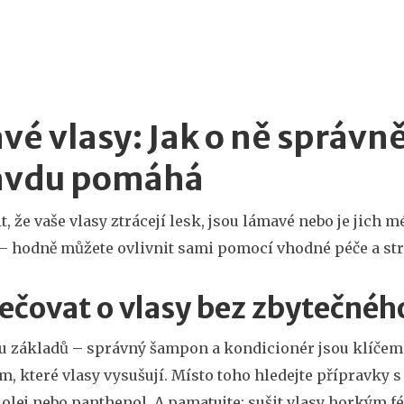
vé vlasy: Jak o ně správně
avdu pomáhá
t, že vaše vlasy ztrácejí lesk, jsou lámavé nebo je jich 
– hodně můžete ovlivnit sami pomocí vhodné péče a stra
pečovat o vlasy bez zbytečnéh
 základů – správný šampon a kondicionér jsou klíčem
, které vlasy vysušují. Místo toho hledejte přípravky s
olej nebo panthenol. A pamatujte: sušit vlasy horkým 