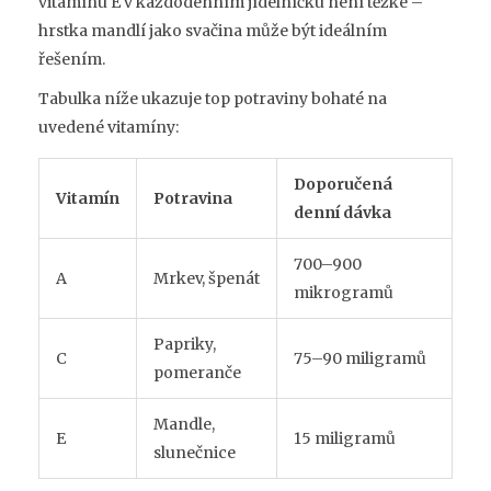
vitamínu E v každodenním jídelníčku není těžké –
hrstka mandlí jako svačina může být ideálním
řešením.
Tabulka níže ukazuje top potraviny bohaté na
uvedené vitamíny:
Doporučená
Vitamín
Potravina
denní dávka
700–900
A
Mrkev, špenát
mikrogramů
Papriky,
C
75–90 miligramů
pomeranče
Mandle,
E
15 miligramů
slunečnice