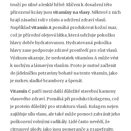
touží po silné a lesklé hřívě. Klíčem k dosažení této
přirozené krásy jsou
vitamíny na vlasy
. Některé z nich
hrají zásadní roli v růstu a udržení zdraví vlasů.
Například
vitamín A
pomáhá produkovat kožní maz,
což je přírodní olejová látka, která udržuje pokožku
hlavy dobře hydratovanou. Hydratovaná pokožka
hlavy zase podporuje zdravé prostředí pro růst vlasů.
Výzkum ukazuje, že nedostatek vitamínu A může vést
k suchým a lámavým vlasům. Proto je nutné začlenit
do jídelníčku potraviny bohaté na tento vitamín, jako
je mrkev, sladké brambory a špenát.
Vitamín C
patří mezi další důležité stavební kameny
vlasového zdraví. Pomáhá při produkci kolagenu, což
je protein důležitý pro strukturu vlasů. Kolagen nejen
zajišťuje sílu vlasu, ale také může pomoci zabránit jeho
poškození volnými radikály. Lidé často nevědí, že
citrusové plody, jako jsou pomeranče a grapefruity,