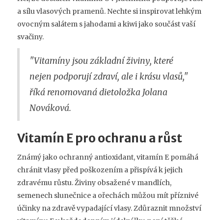
a sílu vlasových pramenů. Nechte si inspirovat lehkým
ovocným salátem s jahodami a kiwi jako součást vaší
svačiny.
"Vitamíny jsou základní živiny, které
nejen podporují zdraví, ale i krásu vlasů,"
říká renomovaná dietoložka Jolana
Nováková.
Vitamín E pro ochranu a růst
Známý jako ochranný antioxidant, vitamín E pomáhá
chránit vlasy před poškozením a přispívá k jejich
zdravému růstu. Živiny obsažené v mandlích,
semenech slunečnice a ořechách můžou mít příznivé
účinky na zdravě vypadající vlasy. Zdůraznit množství