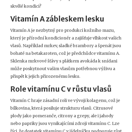
skvělé kondici?
Vitamín A zábleskem lesku
Vitamín A je nezbytný pro produkci kožního mazu,
který je přírodní kondicionér a zajišťuje vlhkost vašich
vlasů. Například mrkev, sladké brambory a špenát jsou
bohaté na betakaroten, což je předchůdce vitamínu A.
Sklenka mrkvové šťávy s plátkem avokáda k snídani
může poskytnout vašim vlasům potřebnou výživu a
přispět k jejich přirozenému lesku.
Role vitamínu C v růstu vlasů
Vitamín C hraje zásadní roli ve vývoji kolagenu, což je
bílkovina, která posiluje strukturu vlasů. Citrusové
plody jako pomeranče, citrony a grepy, ale i jahody
nebo papriky jsou vynikajícími zdroji vitamínu C. Lze
říci, že dostatek vitamínu C v jídelníčku podporuje růst