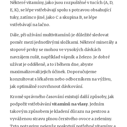
Některé vitamíny, jako jsou rozpuštěné v tucích (A, D,
E, K), se lépe vstřebávají spolu s potravou obsahující
tuky, zatímco jiné, jako C a skupina B, se lépe
vstřebávají na lačno.
Dále, při užívání multivitamínů je důležité sledovat
poměr mezi jednotlivými složkami. Některé minerály a
stopové prvky se mohou ve vysokých dávkách
navzájem rušit, například vápník a železo. Je dobré
užívat je odděleně, a to i během dne, abyste
maximalizovali jejich účinek. Doporučujeme
konzultovat s lékařem nebo odborníkem na výživu,
jak optimálně rozvrhnout dávkování.
Kromě správného časování existují další způsoby, jak
podpořit vstřebávání
vitamínů na vlasy
. Jedním
takovým způsobem je kladení důrazu na pestrou a
vyváženou stravu plnou čerstvého ovoce a zeleniny.
Tyto potraviny nejenže poskytují potřebné vitamíny a