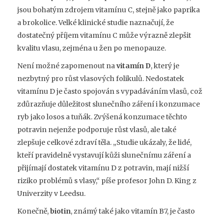
jsou bohatým zdrojem vitamínu C, stejně jako paprika
a brokolice. Velké klinické studie naznačují, že
dostatečný příjem vitamínu C může výrazně zlepšit
kvalitu vlasu, zejména u žen po menopauze.
Není možné zapomenout na
vitamín D
, který je
nezbytný pro růst vlasových folikulů. Nedostatek
vitamínu D je často spojován s vypadáváním vlasů, což
zdůrazňuje důležitost slunečního záření i konzumace
ryb jako losos a tuňák. Zvýšená konzumace těchto
potravin nejenže podporuje růst vlasů, ale také
zlepšuje celkové zdraví těla. „Studie ukázaly, že lidé,
kteří pravidelně vystavují kůži slunečnímu záření a
přijímají dostatek vitamínu D z potravin, mají nižší
riziko problémů s vlasy,“ píše profesor John D. King z
Univerzity v Leedsu.
Konečně,
biotin
, známý také jako vitamín B7, je často