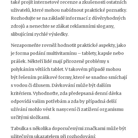
také projít internetové recenze a zkušenosti ostatních
uživatelů, které mohou nabídnout praktické poznatky.
Rozhodujte se na základě informací z důvěryhodných
zdrojů a nenechte se zlákat reklamními slogany,
slibujícími rychlé výsledky.
Nezapomeňte rovněž hodnotit praktické aspekty, jako
je forma podání multivitamínu – tablety, kapsle nebo
prášek. Někteří lidé mají přirozeně problémy s
polykáním větších tablet. V takovém případě mohou
být řešením práškové formy, které se snadno smíchají
s vodou či džusem. Dávkování může být dalším
kritériem. Vyhodnoťte, zda předepsaná denní dávka
odpovídá vašim potřebám a zda by případná delší
užívání mohlo vést k nasycení či zatížení organismu
určitými složkami.
Tabulka s několika doporučenými značkami může být
užitečným ukazatelem při rozhodování: