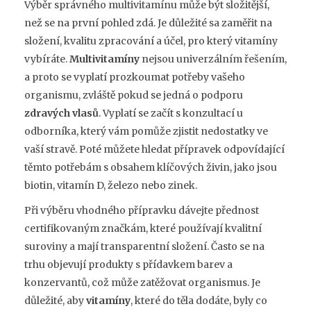
Výběr správného multivitamínu může být složitější,
než se na první pohled zdá. Je důležité sa zaměřit na
složení, kvalitu zpracování a účel, pro který vitamíny
vybíráte.
Multivitamíny
nejsou univerzálním řešením,
a proto se vyplatí prozkoumat potřeby vašeho
organismu, zvláště pokud se jedná o podporu
zdravých vlasů
. Vyplatí se začít s konzultací u
odborníka, který vám pomůže zjistit nedostatky ve
vaší stravě. Poté můžete hledat přípravek odpovídající
těmto potřebám s obsahem klíčových živin, jako jsou
biotin, vitamín D, železo nebo zinek.
Při výběru vhodného přípravku dávejte přednost
certifikovaným značkám, které používají kvalitní
suroviny a mají transparentní složení. Často se na
trhu objevují produkty s přídavkem barev a
konzervantů, což může zatěžovat organismus. Je
důležité, aby
vitamíny
, které do těla dodáte, byly co