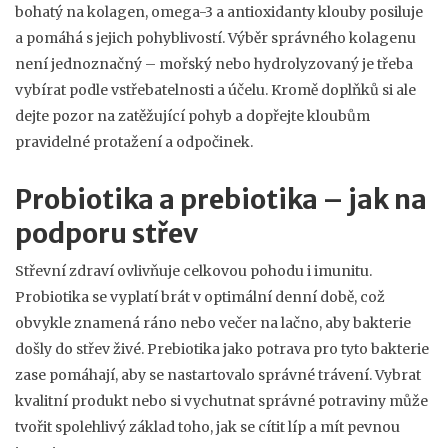
bohatý na kolagen, omega-3 a antioxidanty klouby posiluje
a pomáhá s jejich pohyblivostí. Výběr správného kolagenu
není jednoznačný – mořský nebo hydrolyzovaný je třeba
vybírat podle vstřebatelnosti a účelu. Kromě doplňků si ale
dejte pozor na zatěžující pohyb a dopřejte kloubům
pravidelné protažení a odpočinek.
Probiotika a prebiotika – jak na
podporu střev
Střevní zdraví ovlivňuje celkovou pohodu i imunitu.
Probiotika se vyplatí brát v optimální denní době, což
obvykle znamená ráno nebo večer na lačno, aby bakterie
došly do střev živé. Prebiotika jako potrava pro tyto bakterie
zase pomáhají, aby se nastartovalo správné trávení. Vybrat
kvalitní produkt nebo si vychutnat správné potraviny může
tvořit spolehlivý základ toho, jak se cítit líp a mít pevnou