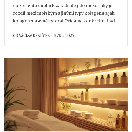
dobré tento doplněk zařadit do jídelníčku, jaký je
rozdíl mezi mořským a jinými typy kolagenu a jak
kolagen správně vybírat. Přidáme konkrétní tipy i
autentické zkušenosti. Přečtěte si, co může
OD
VÁCLAV KRAJÍČEK
KVĚ, 5 2025
pravidelné užívání kolagenu změnit ve vašem
životě.