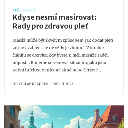
PÉČE O PLEŤ
Kdy se nesmí masírovat:
Rady pro zdravou pleť
Masáž může být skvělým způsobem, jak dodat pleti
zdravý vzhled, ale ne vždy je vhodná. V tomhle
článku se dozvíte, kdy byste si měli masáže raději
odpustit. Budeme se věnovat situacím, jako jsou
kožní infekce, zanícené akné nebo čerstvé
operace. Také se podělíme o tipy, jak pečovat o svou
OD
VÁCLAV KRAJÍČEK
DUB, 11 2025
pleť ve dnech, kdy masáž není možná.