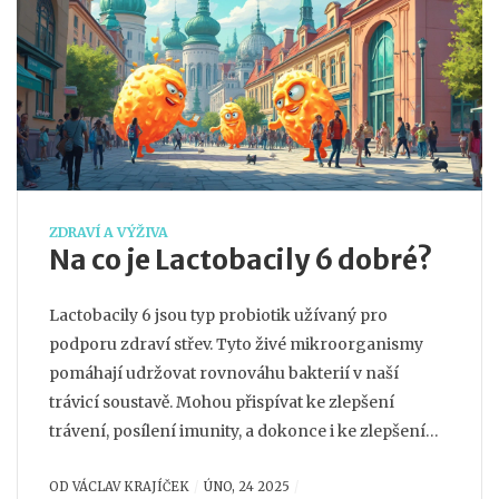
ZDRAVÍ A VÝŽIVA
Na co je Lactobacily 6 dobré?
Lactobacily 6 jsou typ probiotik užívaný pro
podporu zdraví střev. Tyto živé mikroorganismy
pomáhají udržovat rovnováhu bakterií v naší
trávicí soustavě. Mohou přispívat ke zlepšení
trávení, posílení imunity, a dokonce i ke zlepšení
nálady. Jsou oblíbené u těch, kdo trpí trávicími
OD
VÁCLAV KRAJÍČEK
ÚNO, 24 2025
potížemi nebo chtějí posílit své zdraví přirozeným