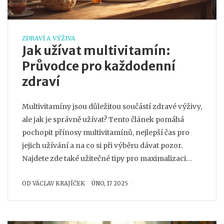
ZDRAVÍ A VÝŽIVA
Jak užívat multivitamín:
Průvodce pro každodenní
zdraví
Multivitamíny jsou důležitou součástí zdravé výživy,
ale jak je správně užívat? Tento článek pomáhá
pochopit přínosy multivitamínů, nejlepší čas pro
jejich užívání a na co si při výběru dávat pozor.
Najdete zde také užitečné tipy pro maximalizaci
jejich účinků na tělo a zdraví. Nakonec se dozvíte,
OD
VÁCLAV KRAJÍČEK
ÚNO, 17 2025
zda se vyplatí užívat multivitamin pravidelně a jaká
mohou být rizika nevhodného užívání.