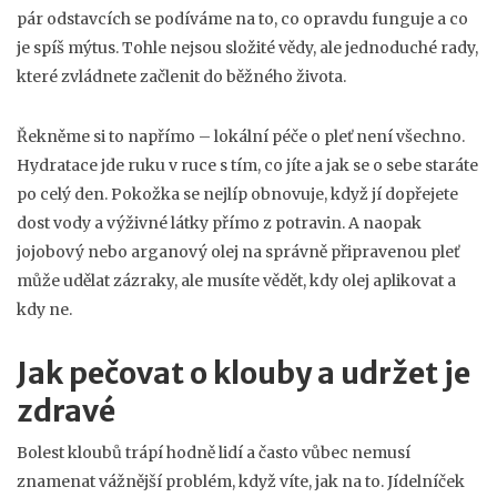
pár odstavcích se podíváme na to, co opravdu funguje a co
je spíš mýtus. Tohle nejsou složité vědy, ale jednoduché rady,
které zvládnete začlenit do běžného života.
Řekněme si to napřímo – lokální péče o pleť není všechno.
Hydratace jde ruku v ruce s tím, co jíte a jak se o sebe staráte
po celý den. Pokožka se nejlíp obnovuje, když jí dopřejete
dost vody a výživné látky přímo z potravin. A naopak
jojobový nebo arganový olej na správně připravenou pleť
může udělat zázraky, ale musíte vědět, kdy olej aplikovat a
kdy ne.
Jak pečovat o klouby a udržet je
zdravé
Bolest kloubů trápí hodně lidí a často vůbec nemusí
znamenat vážnější problém, když víte, jak na to. Jídelníček