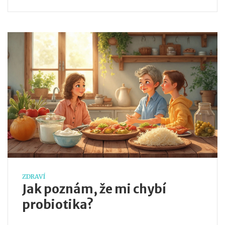
způsobem. V tomto článku prozkoumáme, jak
laktobacily 6 fungují a jak je můžete začlenit do
svého života.
ZDRAVÍ
Jak poznám, že mi chybí
probiotika?