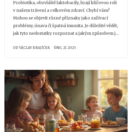
Probiotika, obzvláště laktobacily, hrají klíčovou roli
v našem trávení a celkovém zdraví. Chybí vám?
Mohou se objevit různé příznaky jako zažívací
problémy, únava či špatná imunita. Je důležité vědět,
jak tyto nedostatky rozpoznat a jakým způsobem je
efektivně doplnit. Tato čtení poskytne praktické
OD
VÁCLAV KRAJÍČEK
ÚNO, 21 2025
tipy na zlepšení vašeho mikrobiomu.