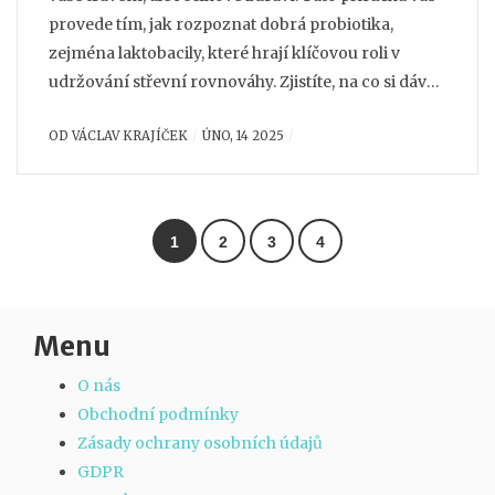
provede tím, jak rozpoznat dobrá probiotika,
zejména laktobacily, které hrají klíčovou roli v
udržování střevní rovnováhy. Zjistíte, na co si dávat
pozor při výběru, jaké zdravotní benefity od nich
OD
VÁCLAV KRAJÍČEK
ÚNO, 14 2025
očekávat a jaké jsou doporučené dávky. Zůstaňte v
obraze a vyberte si probiotika, která udělají
skutečnou změnu.
1
2
3
4
Menu
O nás
Obchodní podmínky
Zásady ochrany osobních údajů
GDPR