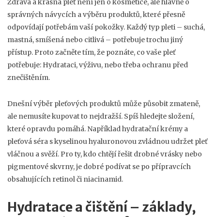
Zdravá a krásná pleť není jen o kosmetice, ale hlavně o
správných návycích a výběru produktů, které přesně
odpovídají potřebám vaší pokožky. Každý typ pleti – suchá,
mastná, smíšená nebo citlivá – potřebuje trochu jiný
přístup. Proto začněte tím, že poznáte, co vaše pleť
potřebuje: Hydrataci, výživu, nebo třeba ochranu před
znečištěním.
Dnešní výběr pleťových produktů může působit zmateně,
ale nemusíte kupovat to nejdražší. Spíš hledejte složení,
které opravdu pomáhá. Například hydratační krémy a
pleťová séra s kyselinou hyaluronovou zvládnou udržet pleť
vláčnou a svěží. Pro ty, kdo chtějí řešit drobné vrásky nebo
pigmentové skvrny, je dobré podívat se po přípravcích
obsahujících retinol či niacinamid.
Hydratace a čištění – základy,