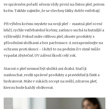
ve správném pořadí: sérum vždy první na čistou pleť, potom
krém. Takhle zajistíte, že se všechny látky dobře vstřebají.
Při výběru krému myslete na svoji pleť – mastná pleť ocení
lehčí, rychle vstřebatelné krémy, zatímco suchá ta hutnější a
výživnější. Pokud máte citlivou pleť, zkuste produkty s
přírodními složkami a bez parfemace. A nezapomínejte na
ochranu proti slunci – i když to na podzim či v zimě může
vypadat zbytečně, UV záření škodí celý rok.
Starost o pleť nemusí být složitá ani drahá. Stačí ji
naslouchat, zvolit správné produkty a pravidelně ji čistit a
hydratovat. Máte v rukách recept na svěží, zdravou pleť,
kterou bude každý obdivovat.