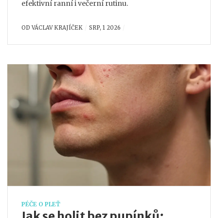
efektivní ranní i večerní rutinu.
OD
VÁCLAV KRAJÍČEK
SRP, 1 2026
PÉČE O PLEŤ
Jak se holit bez pupínků: