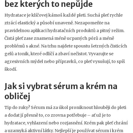
bez kterých to nepůjde
Hydratace je klíčovej kámoš každé pleti. Suchá pleť rychle
ztrácí elastický a působí unaveně. Nezapomeňte na
pravidelnou aplikaci hydratačních produktů a pitný režim.
Čistá pleť zase znamená méně ucpaných pórů a méně
problémů s akné. Na trhu najdete spoustu šetrných čisticích
gelů a tonik, které odlíčí a zbaví nečistot. Vyvarujte se
agresivních mýdel nebo přípravků, co pleť vysušují, to spíš
škodí.
Jak si vybrat sérum a krém na
obličej
Tip do ruky? Sérum má za úkol proniknout hlouběji do pleti
a dodat jí přesně to, co zrovna potřebuje – ať už je to
hydratace, vyhlazení nebo rozjasnění. Krém pak pleť chrání
a uzamyká aktivní látky. Nejlepší je používat sérum i krém