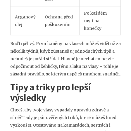
Po každém
Arganový
Ochrana před
mytí na
olej
poškozením
konečky
Buď trpělivý. První změny na vlasech můžeš vidět už za
několik týdnů, když zůstaneš u jednoduchých tipů a
nebudeš je pořád střídat. Hlavně je nechat co nejvíc
odpočinout od žehličky, fénu a laku na vlasy – tohle je
zásadní pravidlo, se kterým uspěješ mnohem snadněji.
Tipy a triky pro lepší
výsledky
Chceš, aby tvoje vlasy vypadaly opravdu zdravě a
silně? Tady je pár ověřených triků, které můžeš hned
vyzkoušet. Otestováno na kamarádech, sestrách i