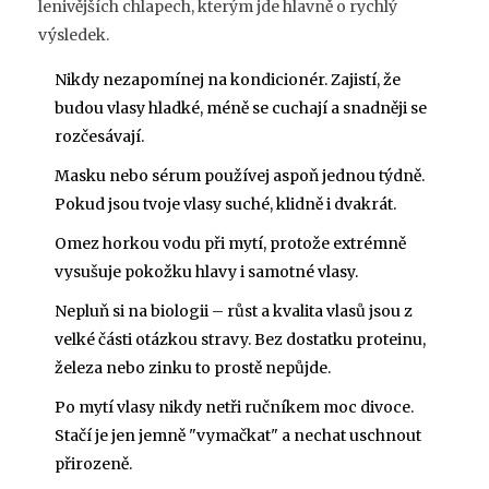
lenivějších chlapech, kterým jde hlavně o rychlý
výsledek.
Nikdy nezapomínej na kondicionér. Zajistí, že
budou vlasy hladké, méně se cuchají a snadněji se
rozčesávají.
Masku nebo sérum používej aspoň jednou týdně.
Pokud jsou tvoje vlasy suché, klidně i dvakrát.
Omez horkou vodu při mytí, protože extrémně
vysušuje pokožku hlavy i samotné vlasy.
Nepluň si na biologii – růst a kvalita vlasů jsou z
velké části otázkou stravy. Bez dostatku proteinu,
železa nebo zinku to prostě nepůjde.
Po mytí vlasy nikdy netři ručníkem moc divoce.
Stačí je jen jemně "vymačkat" a nechat uschnout
přirozeně.