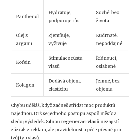
Hydratuje,
Suché, bez
Panthenol
podporuje růst
života
Olej z
Zjemňuje,
Kudrnaté,
arganu
vyživuje
nepoddajné
Stimulace růstu
Řídnoucí,
Kofein
vlasů
oslabené
Dodává objem,
Jemné, bez
Kolagen
elasticitu
objemu
Chybu uděláš, když začneš střídat moc produktů
najednou. Drž se jednoho postupu aspoň měsíc a
sleduj výsledek. Silnou
regeneraci vlasů
nezajistí
zázrak z reklam, ale pravidelnost a péče přesně pro
tvůj typ vlasů.