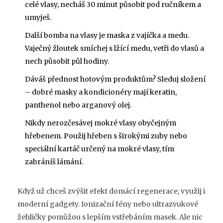
celé vlasy, necháš 30 minut působit pod ručníkem a
umyješ.
Další bomba na vlasy je maska z vajíčka a medu.
Vaječný žloutek smíchej s lžící medu, vetři do vlasů a
nech působit půl hodiny.
Dáváš přednost hotovým produktům? Sleduj složení
– dobré masky a kondicionéry mají keratin,
panthenol nebo arganový olej.
Nikdy nerozčesávej mokré vlasy obyčejným
hřebenem. Použij hřeben s širokými zuby nebo
speciální kartáč určený na mokré vlasy, tím
zabráníš lámání.
Když už chceš zvýšit efekt domácí regenerace, využij i
moderní gadgety. Ionizační fény nebo ultrazvukové
žehličky pomůžou s lepším vstřebáním masek. Ale nic