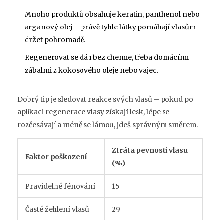
Mnoho produktů obsahuje keratin, panthenol nebo
arganový olej – právě tyhle látky pomáhají vlasům
držet pohromadě.
Regenerovat se dá i bez chemie, třeba domácími
zábalmi z kokosového oleje nebo vajec.
Dobrý tip je sledovat reakce svých vlasů – pokud po
aplikaci regenerace vlasy získají lesk, lépe se
rozčesávají a méně se lámou, jdeš správným směrem.
Ztráta pevnosti vlasu
Faktor poškození
(%)
Pravidelné fénování
15
Časté žehlení vlasů
29