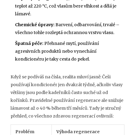
teplot až 220 °C, což vlasům bere vlhkost a dělá je
lámavé.
Chemické úpravy:
Barvení, odbarvování, trvalé –
všechno tohle rozleptá ochrannou vrstvu vlasu.
Špatná péče:
Přehnané mytí, používání
agresivních produktů nebo vynechání
kondicionéru je taky cesta do pekel.
Když se podíváš na čísla, realita mluví jasně: Češi
používají kondicionér jen dvakrát týdně, ačkoliv vlasy
většiny jsou podle kadeřníků často suché už od
kořínků. Pravidelné používání regenerace ale snižuje
lámavost až o 40 % během tří měsíců. Tady je stručný
přehled, co všechno zdravou regenerací ovlivníš:
Problém
Výhoda regenerace