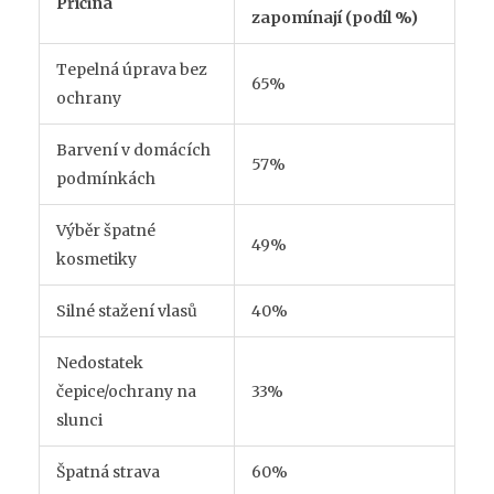
Příčina
zapomínají (podíl %)
Tepelná úprava bez
65%
ochrany
Barvení v domácích
57%
podmínkách
Výběr špatné
49%
kosmetiky
Silné stažení vlasů
40%
Nedostatek
čepice/ochrany na
33%
slunci
Špatná strava
60%