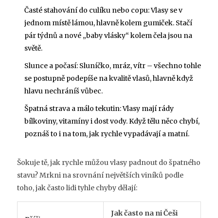
Časté stahování do culíku nebo copu: Vlasy se v
jednom místě lámou, hlavně kolem gumiček. Stačí
pár týdnů a nové „baby vlásky“ kolem čela jsou na
světě.
Slunce a počasí: Sluníčko, mráz, vítr – všechno tohle
se postupně podepíše na kvalitě vlasů, hlavně když
hlavu nechráníš vůbec.
Špatná strava a málo tekutin: Vlasy mají rády
bílkoviny, vitamíny i dost vody. Když tělu něco chybí,
poznáš to i na tom, jak rychle vypadávají a matní.
Šokuje tě, jak rychle můžou vlasy padnout do špatného
stavu? Mrkni na srovnání největších viníků podle
toho, jak často lidi tyhle chyby dělají:
Jak často na ni Češi