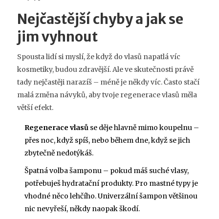
Nejčastější chyby a jak se
jim vyhnout
Spousta lidí si myslí, že když do vlasů napatlá víc
kosmetiky, budou zdravější. Ale ve skutečnosti právě
tady nejčastěji narazíš – méně je někdy víc. Často stačí
malá změna návyků, aby tvoje regenerace vlasů měla
větší efekt.
Regenerace vlasů
se děje hlavně mimo koupelnu –
přes noc, když spíš, nebo během dne, když se jich
zbytečně nedotýkáš.
Špatná volba šamponu – pokud máš suché vlasy,
potřebuješ hydratační produkty. Pro mastné typy je
vhodné něco lehčího. Univerzální šampon většinou
nic nevyřeší, někdy naopak škodí.