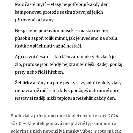
Moc časté mytí – vlasy nepotřebují každý den
šamponovat, protože se tím zbavuješ jejich
přirozené ochrany.
Nesprávné používání masek – masku nechej
působit aspoň tolik minut, jak je uvedeno na obalu.
Krátké opláchnutí vážně nestačí.
Agresivní česání – kartáčování mokrých vlasů je
zlo, protože jsou tehdy nejzranitelnější. Raději použij
prsty nebo řidší hřeben.
Žehličky a fény na plné pecky – vysoké teploty vlasy
nenávratně ničí, a to i když použiješ ochranný sprej.
Nastav si raději nižší teplotu a nežehlit každý den.
Podle dat z průzkumu mezi kadeřnicemi v roce 2024
až 60 % klientek používá nesprávný typ šamponu a
polovina z nich nepoužívá masky vůbec. Proto má tak