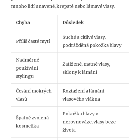
mnoho lidí unavené, krepaté nebo lámavé vlasy.
Chyba
Důsledek
Suché a citlivé vlasy,
Příliš časté mytí
podrážděná pokožka hlavy
Nadměrné
Zatížené, matné vlasy,
používání
sklony k lámání
stylingu
Česání mokrých
Roztažení a lámání
vlasů
vlasového vlákna
Pokožka hlavy v
Špatně zvolená
nerovnováze, vlasy beze
kosmetika
života