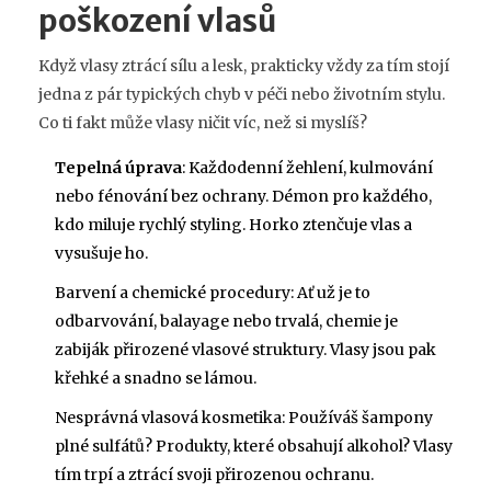
poškození vlasů
Když vlasy ztrácí sílu a lesk, prakticky vždy za tím stojí
jedna z pár typických chyb v péči nebo životním stylu.
Co ti fakt může vlasy ničit víc, než si myslíš?
Tepelná úprava
: Každodenní žehlení, kulmování
nebo fénování bez ochrany. Démon pro každého,
kdo miluje rychlý styling. Horko ztenčuje vlas a
vysušuje ho.
Barvení a chemické procedury: Ať už je to
odbarvování, balayage nebo trvalá, chemie je
zabiják přirozené vlasové struktury. Vlasy jsou pak
křehké a snadno se lámou.
Nesprávná vlasová kosmetika: Používáš šampony
plné sulfátů? Produkty, které obsahují alkohol? Vlasy
tím trpí a ztrácí svoji přirozenou ochranu.