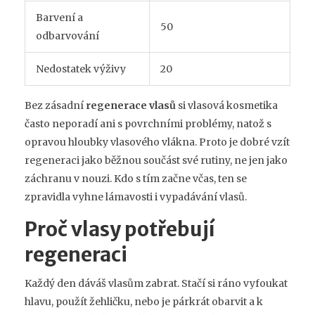
Barvení a
50
odbarvování
Nedostatek výživy
20
Bez zásadní
regenerace vlasů
si vlasová kosmetika
často neporadí ani s povrchními problémy, natož s
opravou hloubky vlasového vlákna. Proto je dobré vzít
regeneraci jako běžnou součást své rutiny, ne jen jako
záchranu v nouzi. Kdo s tím začne včas, ten se
zpravidla vyhne lámavosti i vypadávání vlasů.
Proč vlasy potřebují
regeneraci
Každý den dáváš vlasům zabrat. Stačí si ráno vyfoukat
hlavu, použít žehličku, nebo je párkrát obarvit a k