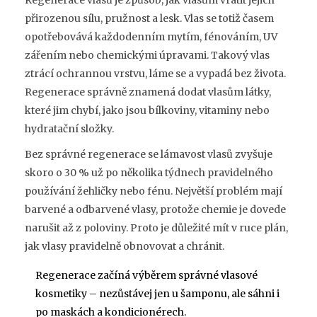
přirozenou sílu, pružnost a lesk. Vlas se totiž časem
opotřebovává každodenním mytím, fénováním, UV
zářením nebo chemickými úpravami. Takový vlas
ztrácí ochrannou vrstvu, láme se a vypadá bez života.
Regenerace správně znamená dodat vlasům látky,
které jim chybí, jako jsou bílkoviny, vitaminy nebo
hydratační složky.
Bez správné regenerace se lámavost vlasů zvyšuje
skoro o 30 % už po několika týdnech pravidelného
používání žehličky nebo fénu. Největší problém mají
barvené a odbarvené vlasy, protože chemie je dovede
narušit až z poloviny. Proto je důležité mít v ruce plán,
jak vlasy pravidelně obnovovat a chránit.
Regenerace začíná výběrem správné vlasové
kosmetiky – nezůstávej jen u šamponu, ale sáhni i
po maskách a kondicionérech.