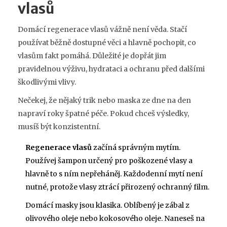
vlasů
Domácí regenerace vlasů vážně není věda. Stačí
používat běžně dostupné věci a hlavně pochopit, co
vlasům fakt pomáhá. Důležité je dopřát jim
pravidelnou výživu, hydrataci a ochranu před dalšími
škodlivými vlivy.
Nečekej, že nějaký trik nebo maska ze dne na den
napraví roky špatné péče. Pokud chceš výsledky,
musíš být konzistentní.
Regenerace vlasů
začíná správným mytím.
Používej šampon určený pro poškozené vlasy a
hlavně to s ním nepřeháněj. Každodenní mytí není
nutné, protože vlasy ztrácí přirozený ochranný film.
Domácí masky jsou klasika. Oblíbený je zábal z
olivového oleje nebo kokosového oleje. Naneseš na