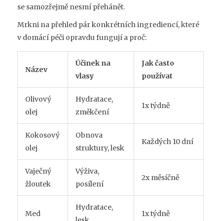
se samozřejmě nesmí přehánět.
Mrkni na přehled pár konkrétních ingrediencí, které
v domácí péči opravdu fungují a proč:
Účinek na
Jak často
Název
vlasy
používat
Olivový
Hydratace,
1x týdně
olej
změkčení
Kokosový
Obnova
Každých 10 dní
olej
struktury, lesk
Vaječný
Výživa,
2x měsíčně
žloutek
posílení
Hydratace,
Med
1x týdně
lesk