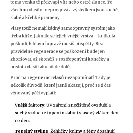
tomu venku tě překvapí vítr nebo ostré slunce. To
všechno vlasům neprospívá a výsledkem jsou suché,
slabé a křehké prameny.
Vlasy totiž nemají žádný samoopravný systém jako
třeba kůže. Jakmile se jejich vnější vrstva – kutikula –
poškodí, k hlavní opravě musíš přispět ty. Bez
pravidelné regenerace se poškození bude jen
zhoršovat, až skončíš s roztřepenými konečky a
hustota vlasů taky půjde dolů.
Proč na
regeneraci vlasů
nezapomínat? Tady je
několik důvodů, které jasně ukazují, proč se ti čas
věnovaný péči vyplatí:
Vnější faktory:
UV záření, znečištěné ovzduší a
suchý vzduch z topení oslabují vlasový vláken den
co den.
Tepelný styling:
Žehličky, kulmy a fény dosahují