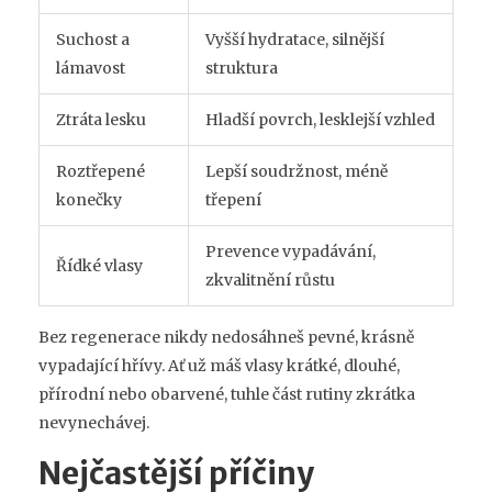
Suchost a
Vyšší hydratace, silnější
lámavost
struktura
Ztráta lesku
Hladší povrch, lesklejší vzhled
Roztřepené
Lepší soudržnost, méně
konečky
třepení
Prevence vypadávání,
Řídké vlasy
zkvalitnění růstu
Bez regenerace nikdy nedosáhneš pevné, krásně
vypadající hřívy. Ať už máš vlasy krátké, dlouhé,
přírodní nebo obarvené, tuhle část rutiny zkrátka
nevynechávej.
Nejčastější příčiny