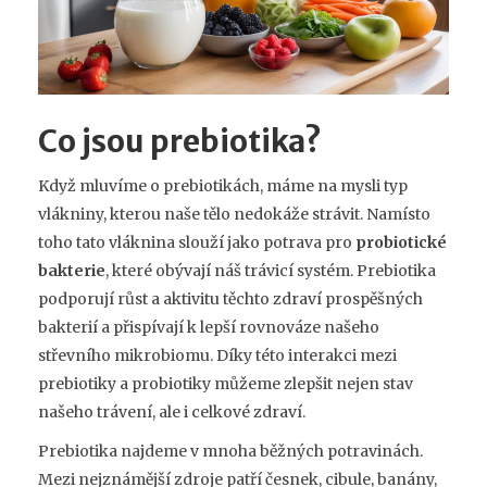
Co jsou prebiotika?
Když mluvíme o prebiotikách, máme na mysli typ
vlákniny, kterou naše tělo nedokáže strávit. Namísto
toho tato vláknina slouží jako potrava pro
probiotické
bakterie
, které obývají náš trávicí systém. Prebiotika
podporují růst a aktivitu těchto zdraví prospěšných
bakterií a přispívají k lepší rovnováze našeho
střevního mikrobiomu. Díky této interakci mezi
prebiotiky a probiotiky můžeme zlepšit nejen stav
našeho trávení, ale i celkové zdraví.
Prebiotika najdeme v mnoha běžných potravinách.
Mezi nejznámější zdroje patří česnek, cibule, banány,