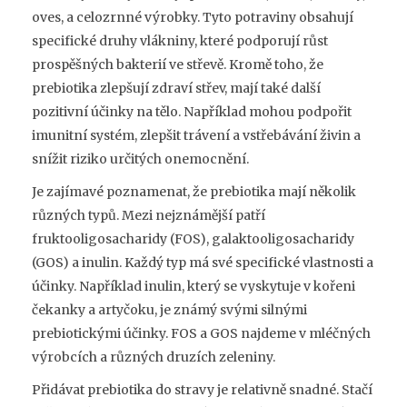
oves, a celozrnné výrobky. Tyto potraviny obsahují
specifické druhy vlákniny, které podporují růst
prospěšných bakterií ve střevě. Kromě toho, že
prebiotika zlepšují zdraví střev, mají také další
pozitivní účinky na tělo. Například mohou podpořit
imunitní systém, zlepšit trávení a vstřebávání živin a
snížit riziko určitých onemocnění.
Je zajímavé poznamenat, že prebiotika mají několik
různých typů. Mezi nejznámější patří
fruktooligosacharidy (FOS), galaktooligosacharidy
(GOS) a inulin. Každý typ má své specifické vlastnosti a
účinky. Například inulin, který se vyskytuje v kořeni
čekanky a artyčoku, je známý svými silnými
prebiotickými účinky. FOS a GOS najdeme v mléčných
výrobcích a různých druzích zeleniny.
Přidávat prebiotika do stravy je relativně snadné. Stačí