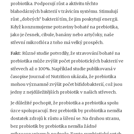
probiotika. Podporují růst a aktivitu těchto
blahodárných bakterií v trávicím systému. Stimulují
růst „dobrých“ bakterií tím, že jim poskytují energii.
Když konzumujeme potraviny bohaté na prebiotika,
jako je česnek, cibule, banány nebo artyčoky, naše
střevní mikroflóra z toho má velký prospěch.
Fakt:
Různé studie potvrdily, že stravování bohaté na
prebiotika může zvýšit počet probiotických bakterií ve
střevech až o 100%. Například studie publikovaná v
časopise Journal of Nutrition ukázala, že prebiotika
mohou významně zvýšit počet bifidobakterií, což jsou
jedny z nejdůležitějších probiotik v našich střevech.
Je důležité pochopit, že probiotika a prebiotika spolu
úzce spolupracují. Bez prebiotik by probiotika neměla
dostatek zdrojů k růstu a šíření se. Na druhou stranu,
bez probiotik by prebiotika neměla žádné
mikroorganismy k podpoře. Tento symbiotický vztah