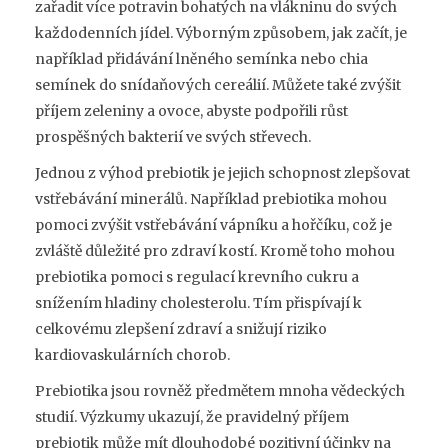
zařadit více potravin bohatých na vlákninu do svých
každodenních jídel. Výborným způsobem, jak začít, je
například přidávání lněného semínka nebo chia
semínek do snídaňových cereálií. Můžete také zvýšit
příjem zeleniny a ovoce, abyste podpořili růst
prospěšných bakterií ve svých střevech.
Jednou z výhod prebiotik je jejich schopnost zlepšovat
vstřebávání minerálů. Například prebiotika mohou
pomoci zvýšit vstřebávání vápníku a hořčíku, což je
zvláště důležité pro zdraví kostí. Kromě toho mohou
prebiotika pomoci s regulací krevního cukru a
snížením hladiny cholesterolu. Tím přispívají k
celkovému zlepšení zdraví a snižují riziko
kardiovaskulárních chorob.
Prebiotika jsou rovněž předmětem mnoha vědeckých
studií. Výzkumy ukazují, že pravidelný příjem
prebiotik může mít dlouhodobé pozitivní účinky na