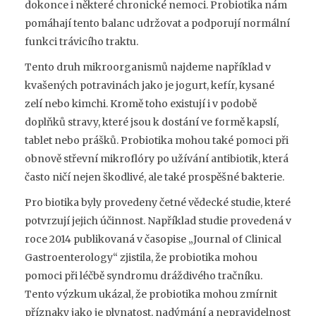
dokonce i některé chronické nemoci. Probiotika nám
pomáhají tento balanc udržovat a podporují normální
funkci trávicího traktu.
Tento druh mikroorganismů najdeme například v
kvašených potravinách jako je jogurt, kefír, kysané
zelí nebo kimchi. Kromě toho existují i v podobě
doplňků stravy, které jsou k dostání ve formě kapslí,
tablet nebo prášků. Probiotika mohou také pomoci při
obnově střevní mikroflóry po užívání antibiotik, která
často ničí nejen škodlivé, ale také prospěšné bakterie.
Pro biotika byly provedeny četné vědecké studie, které
potvrzují jejich účinnost. Například studie provedená v
roce 2014 publikovaná v časopise „Journal of Clinical
Gastroenterology“ zjistila, že probiotika mohou
pomoci při léčbě syndromu dráždivého tračníku.
Tento výzkum ukázal, že probiotika mohou zmírnit
příznaky jako je plynatost, nadýmání a nepravidelnost