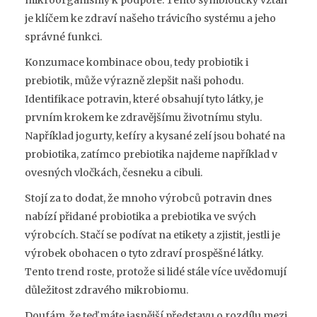
je klíčem ke zdraví našeho trávicího systému a jeho
správné funkci.
Konzumace kombinace obou, tedy probiotik i
prebiotik, může výrazně zlepšit naši pohodu.
Identifikace potravin, které obsahují tyto látky, je
prvním krokem ke zdravějšímu životnímu stylu.
Například jogurty, kefíry a kysané zelí jsou bohaté na
probiotika, zatímco prebiotika najdeme například v
ovesných vločkách, česneku a cibuli.
Stojí za to dodat, že mnoho výrobců potravin dnes
nabízí přidané probiotika a prebiotika ve svých
výrobcích. Stačí se podívat na etikety a zjistit, jestli je
výrobek obohacen o tyto zdraví prospěšné látky.
Tento trend roste, protože si lidé stále více uvědomují
důležitost zdravého mikrobiomu.
Doufám, že teď máte jasnější představu o rozdílu mezi