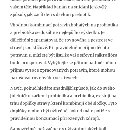
vašem těle. Například banán na snídani je skvělý
způsob, jak začít den s dávkou prebiotik.
Vhodnou kombinací potravin bohatých na probiotika
a prebiotika se dosáhne nejlepšího výsledku. Je
důležité si zapamatovat, že rovnováha a pestrost ve
stravě jsou klíčové. Při pravidelném příjmu těchto
potravin si můžete být jisti, že vaše střevní mikroflóra
bude prosperovat. Vyhýbejte se přitom nadměrnému
příjmu vysoce zpracovaných potravin, které mohou
narušovat rovnováhu ve střevech.
Navíc, pokud hledáte snadnější způsob, jak do svého
jídelníčku začlenit probiotika a prebiotika, existují na
trhu doplňky stravy, které kombinují obě složky. Tyto
doplňky mohou být užitečné, pokud máte potíže s
pravidelnou konzumací přirozených zdrojů.
Samozřejmě, než začnete s užíváním jakýchkoli