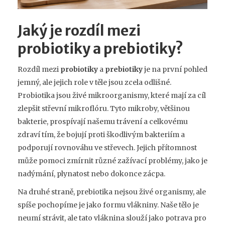
Jaký je rozdíl mezi
probiotiky a prebiotiky?
Rozdíl mezi
probiotiky
a
prebiotiky
je na první pohled
jemný, ale jejich role v těle jsou zcela odlišné.
Probiotika jsou živé mikroorganismy, které mají za cíl
zlepšit střevní mikroflóru. Tyto mikroby, většinou
bakterie, prospívají našemu trávení a celkovému
zdraví tím, že bojují proti škodlivým bakteriím a
podporují rovnováhu ve střevech. Jejich přítomnost
může pomoci zmírnit různé zažívací problémy, jako je
nadýmání, plynatost nebo dokonce zácpa.
Na druhé straně, prebiotika nejsou živé organismy, ale
spíše pochopíme je jako formu vlákniny. Naše tělo je
neumí strávit, ale tato vláknina slouží jako potrava pro