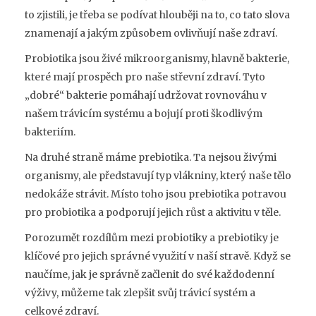
to zjistili, je třeba se podívat hlouběji na to, co tato slova
znamenají a jakým způsobem ovlivňují naše zdraví.
Probiotika jsou živé mikroorganismy, hlavně bakterie,
které mají prospěch pro naše střevní zdraví. Tyto
„dobré“ bakterie pomáhají udržovat rovnováhu v
našem trávicím systému a bojují proti škodlivým
bakteriím.
Na druhé straně máme prebiotika. Ta nejsou živými
organismy, ale představují typ vlákniny, který naše tělo
nedokáže strávit. Místo toho jsou prebiotika potravou
pro probiotika a podporují jejich růst a aktivitu v těle.
Porozumět rozdílům mezi probiotiky a prebiotiky je
klíčové pro jejich správné využití v naší stravě. Když se
naučíme, jak je správně začlenit do své každodenní
výživy, můžeme tak zlepšit svůj trávicí systém a
celkové zdraví.