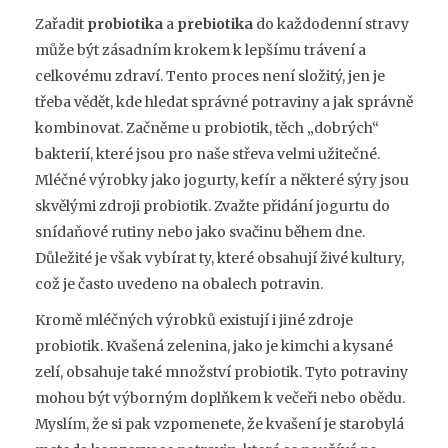
Zařadit
probiotika
a
prebiotika
do každodenní stravy
může být zásadním krokem k lepšímu trávení a
celkovému zdraví. Tento proces není složitý, jen je
třeba vědět, kde hledat správné potraviny a jak správně
kombinovat. Začněme u probiotik, těch „dobrých“
bakterií, které jsou pro naše střeva velmi užitečné.
Mléčné výrobky jako jogurty, kefír a některé sýry jsou
skvělými zdroji probiotik. Zvažte přidání jogurtu do
snídaňové rutiny nebo jako svačinu během dne.
Důležité je však vybírat ty, které obsahují živé kultury,
což je často uvedeno na obalech potravin.
Kromě mléčných výrobků existují i jiné zdroje
probiotik. Kvašená zelenina, jako je kimchi a kysané
zelí, obsahuje také množství probiotik. Tyto potraviny
mohou být výborným doplňkem k večeři nebo obědu.
Myslím, že si pak vzpomenete, že kvašení je starobylá