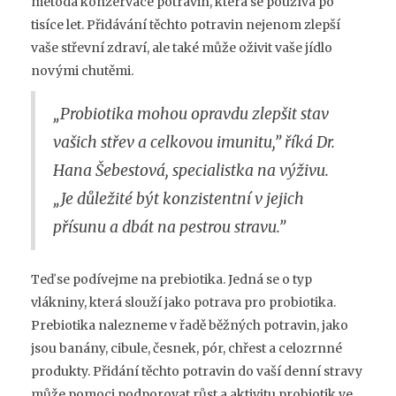
metoda konzervace potravin, která se používá po
tisíce let. Přidávání těchto potravin nejenom zlepší
vaše střevní zdraví, ale také může oživit vaše jídlo
novými chutěmi.
„Probiotika mohou opravdu zlepšit stav
vašich střev a celkovou imunitu,” říká Dr.
Hana Šebestová, specialistka na výživu.
„Je důležité být konzistentní v jejich
přísunu a dbát na pestrou stravu.”
Teď se podívejme na prebiotika. Jedná se o typ
vlákniny, která slouží jako potrava pro probiotika.
Prebiotika nalezneme v řadě běžných potravin, jako
jsou banány, cibule, česnek, pór, chřest a celozrnné
produkty. Přidání těchto potravin do vaší denní stravy
může pomoci podporovat růst a aktivitu probiotik ve