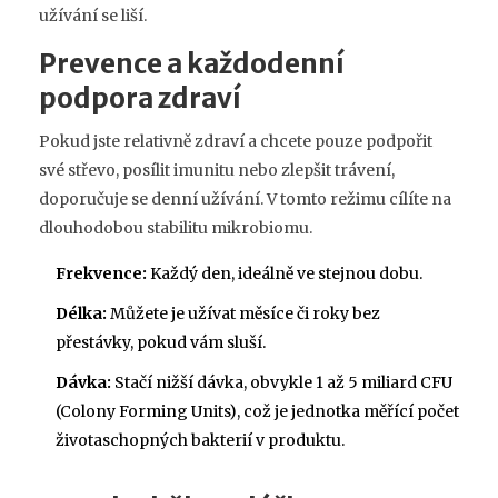
užívání se liší.
Prevence a každodenní
podpora zdraví
Pokud jste relativně zdraví a chcete pouze podpořit
své střevo, posílit imunitu nebo zlepšit trávení,
doporučuje se denní užívání. V tomto režimu cílíte na
dlouhodobou stabilitu mikrobiomu.
Frekvence:
Každý den, ideálně ve stejnou dobu.
Délka:
Můžete je užívat měsíce či roky bez
přestávky, pokud vám sluší.
Dávka:
Stačí nižší dávka, obvykle 1 až 5 miliard
CFU
(Colony Forming Units)
, což je
jednotka měřící počet
životaschopných bakterií v produktu
.