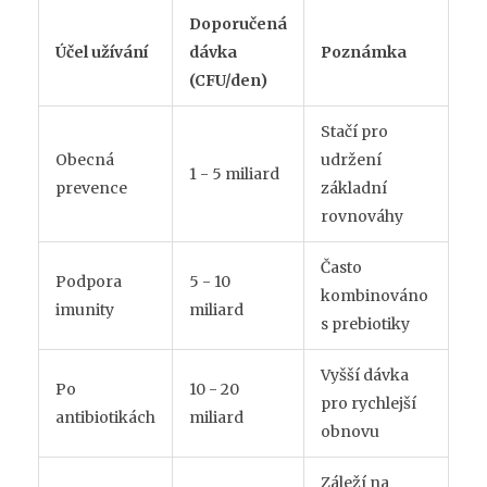
Doporučená
Účel užívání
dávka
Poznámka
(CFU/den)
Stačí pro
Obecná
udržení
1 - 5 miliard
prevence
základní
rovnováhy
Často
Podpora
5 - 10
kombinováno
imunity
miliard
s prebiotiky
Vyšší dávka
Po
10 - 20
pro rychlejší
antibiotikách
miliard
obnovu
Záleží na