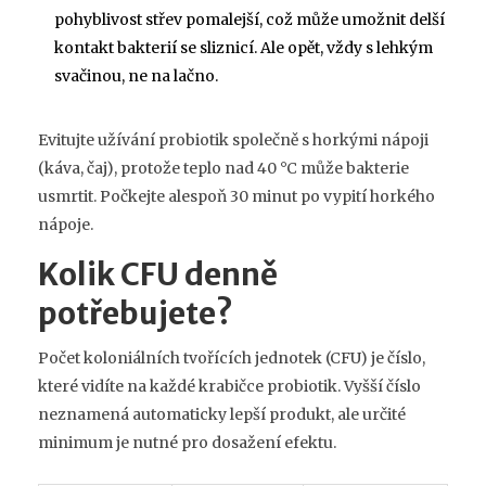
pohyblivost střev pomalejší, což může umožnit delší
kontakt bakterií se sliznicí. Ale opět, vždy s lehkým
svačinou, ne na lačno.
Evitujte užívání probiotik společně s horkými nápoji
(káva, čaj), protože teplo nad 40 °C může bakterie
usmrtit. Počkejte alespoň 30 minut po vypití horkého
nápoje.
Kolik CFU denně
potřebujete?
Počet koloniálních tvořících jednotek (CFU) je číslo,
které vidíte na každé krabičce probiotik. Vyšší číslo
neznamená automaticky lepší produkt, ale určité
minimum je nutné pro dosažení efektu.