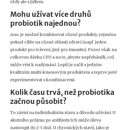
vždy ale s jídlem.
Mohu užívat více druhů
probiotik najednou?
Ano, je možné kombinovat různé produkty, zejména
pokud cílíte na různé oblasti zdraví (např. jeden
produkt pro trávení, jiný pro imunitu). Pozor však na
celkovou dávku CFU a na to, abyste nepřeháněli, což
může vést k nadýmání. Lepší je začít s jedním
kvalitním multi-kmenovým produktem a teprve poté
experimentovat s kombinacemi.
Kolik času trvá, než probiotika
začnou působit?
To závisí na individuálním stavu a důvodu užívání. U
akutního průjmu po antibioticích může úleva
nastoupit do 2-3 dnů. U chronických stavů, jako je