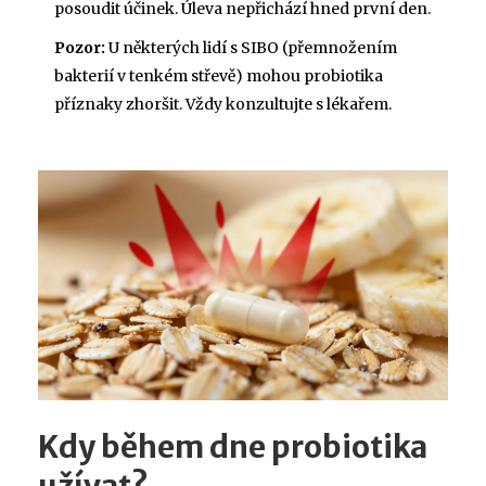
posoudit účinek. Úleva nepřichází hned první den.
Pozor:
U některých lidí s SIBO (přemnožením
bakterií v tenkém střevě) mohou probiotika
příznaky zhoršit. Vždy konzultujte s lékařem.
Kdy během dne probiotika