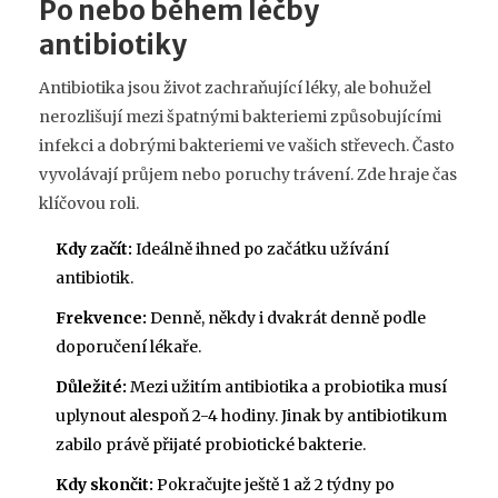
Po nebo během léčby
antibiotiky
Antibiotika jsou život zachraňující léky, ale bohužel
nerozlišují mezi špatnými bakteriemi způsobujícími
infekci a dobrými bakteriemi ve vašich střevech. Často
vyvolávají průjem nebo poruchy trávení. Zde hraje čas
klíčovou roli.
Kdy začít:
Ideálně ihned po začátku užívání
antibiotik.
Frekvence:
Denně, někdy i dvakrát denně podle
doporučení lékaře.
Důležité:
Mezi užitím antibiotika a probiotika musí
uplynout alespoň 2-4 hodiny. Jinak by antibiotikum
zabilo právě přijaté probiotické bakterie.
Kdy skončit:
Pokračujte ještě 1 až 2 týdny po