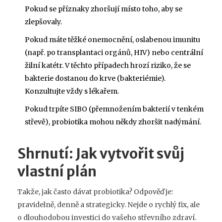
Pokud se příznaky zhoršují místo toho, aby se
zlepšovaly.
Pokud máte těžké onemocnění, oslabenou imunitu
(např. po transplantaci orgánů, HIV) nebo centrální
žilní katétr. V těchto případech hrozí riziko, že se
bakterie dostanou do krve (bakteriémie).
Konzultujte vždy s lékařem.
Pokud trpíte SIBO (přemnožením bakterií v tenkém
střevě), probiotika mohou někdy zhoršit nadýmání.
Shrnutí: Jak vytvořit svůj
vlastní plán
Takže, jak často dávat probiotika? Odpověď je:
pravidelně, denně a strategicky. Nejde o rychlý fix, ale
o dlouhodobou investici do vašeho střevního zdraví.