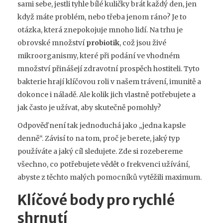
sami sebe, jestli tyhle bílé kuličky brát každý den, jen
když máte problém, nebo třeba jenom ráno? Je to
otázka, která znepokojuje mnoho lidí. Na trhu je
obrovské množství
probiotik
, což jsou
živé
mikroorganismy, které při podání ve vhodném
množství přinášejí zdravotní prospěch hostiteli
. Tyto
bakterie hrají klíčovou roli v našem trávení, imunitě a
dokonce i náladě. Ale kolik jich vlastně potřebujete a
jak často je užívat, aby skutečně pomohly?
Odpověď není tak jednoduchá jako „jedna kapsle
denně“. Závisí to na tom, proč je berete, jaký typ
používáte a jaký cíl sledujete. Zde si rozebereme
všechno, co potřebujete vědět o frekvenci užívání,
abyste z těchto malých pomocníků vytěžili maximum.
Klíčové body pro rychlé
shrnutí