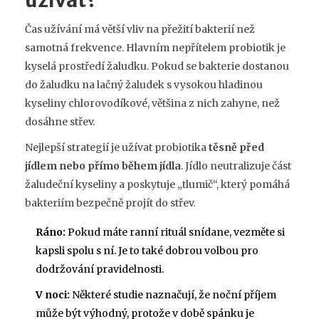
užívat?
Čas užívání má větší vliv na přežití bakterií než
samotná frekvence. Hlavním nepřítelem probiotik je
kyselá prostředí žaludku. Pokud se bakterie dostanou
do žaludku na lačný žaludek s vysokou hladinou
kyseliny chlorovodíkové, většina z nich zahyne, než
dosáhne střev.
Nejlepší strategií je užívat probiotika
těsně před
jídlem nebo přímo během jídla
. Jídlo neutralizuje část
žaludeční kyseliny a poskytuje „tlumič“, který pomáhá
bakteriím bezpečně projít do střev.
Ráno:
Pokud máte ranní rituál snídane, vezměte si
kapsli spolu s ní. Je to také dobrou volbou pro
dodržování pravidelnosti.
V noci:
Některé studie naznačují, že noční příjem
může být výhodný, protože v době spánku je