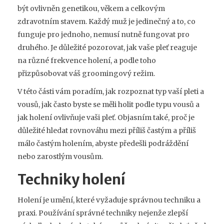
být ovlivněn genetikou, věkem a celkovým
zdravotním stavem. Každý muž je jedinečný a to, co
funguje pro jednoho, nemusí nutně fungovat pro
druhého. Je důležité pozorovat, jak vaše pleť reaguje
na různé frekvence holení, a podle toho
přizpůsobovat váš groomingový režim.
V této části vám poradím, jak rozpoznat typ vaší pleti a
vousů, jak často byste se měli holit podle typu vousů a
jak holení ovlivňuje vaši pleť. Objasním také, proč je
důležité hledat rovnováhu mezi příliš častým a příliš
málo častým holením, abyste předešli podráždění
nebo zarostlým vousům.
Techniky holení
Holení je umění, které vyžaduje správnou techniku a
praxi. Používání správné techniky nejenže zlepší