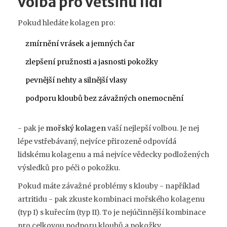
volba pro většinu lidí
Pokud hledáte kolagen pro:
zmírnění vrásek a jemných čar
zlepšení pružnosti a jasnosti pokožky
pevnější nehty a silnější vlasy
podporu kloubů bez závažných onemocnění
- pak je
mořský kolagen
vaší nejlepší volbou. Je nej
lépe vstřebávaný, nejvíce přirozeně odpovídá
lidskému kolagenu a má nejvíce vědecky podložených
výsledků pro péči o pokožku.
Pokud máte závažné problémy s klouby - například
artritidu - pak zkuste kombinaci mořského kolagenu
(typ I) s kuřecím (typ II). To je nejúčinnější kombinace
pro celkovou podporu kloubů a pokožky.