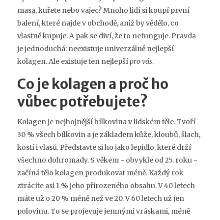
masa, kuřete nebo vajec? Mnoho lidí si koupí první
balení, které najde v obchodě, aniž by vědělo, co
vlastně kupuje. A pak se diví, že to nefunguje. Pravda
je jednoduchá: neexistuje univerzálně nejlepší
kolagen. Ale existuje ten nejlepší
pro vás
.
Co je kolagen a proč ho
vůbec potřebujete?
Kolagen je nejhojnější bílkovina v lidském těle. Tvoří
30 % všech bílkovin a je základem kůže, kloubů, šlach,
kostí i vlasů. Představte si ho jako lepidlo, které drží
všechno dohromady. S věkem - obvykle od 25. roku -
začíná tělo kolagen produkovat méně. Každý rok
ztrácíte asi 1 % jeho přirozeného obsahu. V 40 letech
máte už o 20 % méně než ve 20. V 60 letech už jen
polovinu. To se projevuje jemnými vráskami, méně