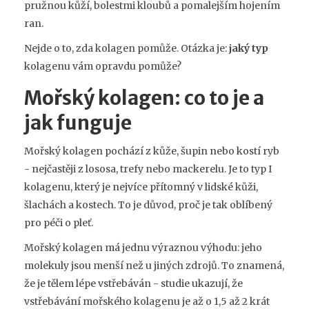
pružnou kůží, bolestmi kloubů a pomalejším hojením
ran.
Nejde o to, zda kolagen pomůže. Otázka je:
jaký typ
kolagenu vám opravdu pomůže?
Mořský kolagen: co to je a
jak funguje
Mořský kolagen pochází z kůže, šupin nebo kostí ryb
- nejčastěji z lososa, trefy nebo mackerelu. Je to typ I
kolagenu, který je nejvíce přítomný v lidské kůži,
šlachách a kostech. To je důvod, proč je tak oblíbený
pro péči o pleť.
Mořský kolagen má jednu výraznou výhodu: jeho
molekuly jsou menší než u jiných zdrojů. To znamená,
že je tělem lépe vstřebáván - studie ukazují, že
vstřebávání mořského kolagenu je až o 1,5 až 2 krát