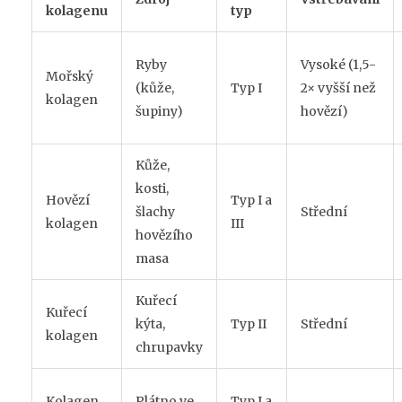
kolagenu
typ
Ryby
Vysoké (1,5-
Mořský
(kůže,
Typ I
2× vyšší než
kolagen
šupiny)
hovězí)
Kůže,
kosti,
Hovězí
Typ I a
šlachy
Střední
kolagen
III
hovězího
masa
Kuřecí
Kuřecí
kýta,
Typ II
Střední
kolagen
chrupavky
Kolagen
Plátno ve
Typ I a