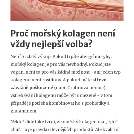
Proč mořský kolagen není
vždy nejlepší volba?
Není to zlatý výkup. Pokud trpíte
alergií na ryby
,
mořský kolagen je pro vás nevhodný. Pokud jste
vegan, není to pro vás žádná možnost - ani jeden typ
kolagenu není rostlinný. A pokud máte
střevo
závažně poškozené
(např. Crohnova nemoc),
vstřebávání kolagenu může být omezené - v tom
případě je potřeba kombinovat ho s probiotiky a
glutaminem.
Někteří lidé také tvrdí, že mořský kolagen má „rybí“
chuť. To je pravda u levnějších produktů. Ale kvalitní