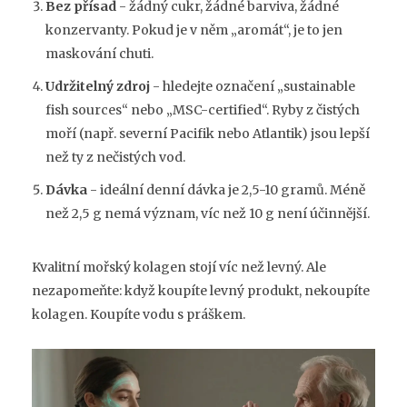
Bez přísad
- žádný cukr, žádné barviva, žádné
konzervanty. Pokud je v něm „aromát“, je to jen
maskování chuti.
Udržitelný zdroj
- hledejte označení „sustainable
fish sources“ nebo „MSC-certified“. Ryby z čistých
moří (např. severní Pacifik nebo Atlantik) jsou lepší
než ty z nečistých vod.
Dávka
- ideální denní dávka je 2,5-10 gramů. Méně
než 2,5 g nemá význam, víc než 10 g není účinnější.
Kvalitní mořský kolagen stojí víc než levný. Ale
nezapomeňte: když koupíte levný produkt, nekoupíte
kolagen. Koupíte vodu s práškem.