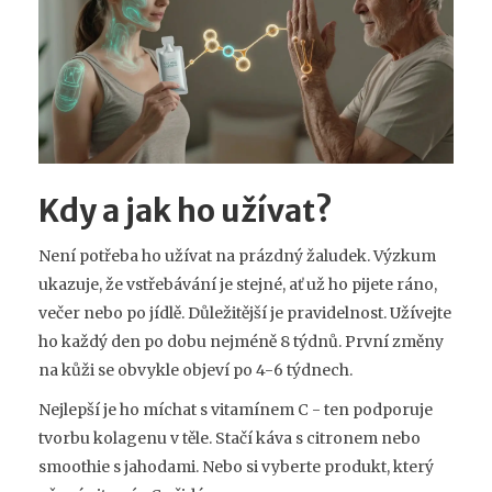
Kdy a jak ho užívat?
Není potřeba ho užívat na prázdný žaludek. Výzkum
ukazuje, že vstřebávání je stejné, ať už ho pijete ráno,
večer nebo po jídlě. Důležitější je pravidelnost. Užívejte
ho každý den po dobu nejméně 8 týdnů. První změny
na kůži se obvykle objeví po 4-6 týdnech.
Nejlepší je ho míchat s vitamínem C - ten podporuje
tvorbu kolagenu v těle. Stačí káva s citronem nebo
smoothie s jahodami. Nebo si vyberte produkt, který