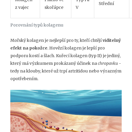
Střední
z vajec
skořápce
V
Porovnání typů kolagenu
Mořský kolagen je nejlepší pro ty, kteří chtějí
viditelný
efekt na pokožce
. Hovězí kolagen je lepší pro
podporu kostí a šlach. Kuřecí kolagen (typ II) je jediný,
který má výzkumem prokázaný účinek na
chropavku
-
tedy na klouby, které už trpí artritidou nebo výrazným
opotřebením.