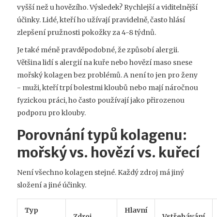
vyšší než u hovězího. Výsledek? Rychlejší a viditelnější
účinky. Lidé, kteří ho užívají pravidelně, často hlásí
zlepšení pružnosti pokožky za 4-8 týdnů.
Je také méně pravděpodobné, že způsobí alergii.
Většina lidí s alergií na kuře nebo hovězí maso snese
mořský kolagen bez problémů. A není to jen pro ženy
- muži, kteří trpí bolestmi kloubů nebo mají náročnou
fyzickou práci, ho často používají jako přirozenou
podporu pro klouby.
Porovnání typů kolagenu:
mořský vs. hovězí vs. kuřecí
Není všechno kolagen stejné. Každý zdroj má jiný
složení a jiné účinky.
Typ
Hlavní
Zdroj
Vstřebávání