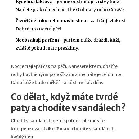
Kyselina laktová
- jemně odstraňuje vrstvy kůže.
Najdete ji v krémech od The Ordinary nebo CeraVe.
Živočišné tuky nebo maslo shea
- zadržují vlhkost.
Dobré pro noční péči.
Neobsahují parfém
- parfém může dráždit kůži,
zvláště pokud máte praskliny.
Noc je nejlepší čas na péči. Nanesete krém, obalíte
nohy bavlněnými ponožkami a necháte je celou noc.
Ráno kůže bude měkčí - a zůstane tak déle.
Co dělat, když máte tvrdé
paty a chodíte v sandálech?
Chodit v sandálech není špatné - ale musíte
kompenzovat riziko. Pokud chodíte v sandálech
každý den: