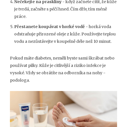
Nečekejte na praskliny
- když začnete cítit, že kůže
je tvrdá, začněte s péčí hned. Čím dřív, tím méně
práce.
Přestanete koupávat v horké vodě
- horká voda
odstraňuje přirozené oleje z kůže. Používejte teplou
vodu a nezůstávejte v koupelně déle než 10 minut.
Pokud máte diabetes, neměli byste sami škrábat nebo
používat pilky. Kůže je citlivější a riziko infekce je
vysoké. Vždy se obrátíte na odborníka na nohy -
podologa.