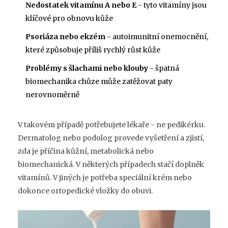
Nedostatek vitamínu A nebo E
- tyto vitamíny jsou
klíčové pro obnovu kůže
Psoriáza nebo ekzém
- autoimunitní onemocnění,
které způsobuje příliš rychlý růst kůže
Problémy s šlachami nebo klouby
- špatná
biomechanika chůze může zatěžovat paty
nerovnoměrně
V takovém případě potřebujete lékaře - ne pedikérku.
Dermatolog nebo podolog provede vyšetření a zjistí,
zda je příčina kůžní, metabolická nebo
biomechanická. V některých případech stačí doplněk
vitamínů. V jiných je potřeba speciální krém nebo
dokonce ortopedické vložky do obuvi.