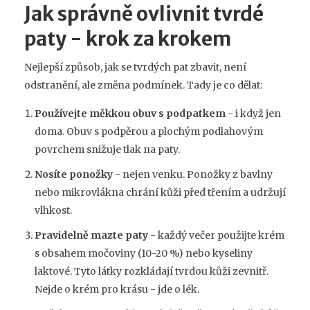
Jak správně ovlivnit tvrdé
paty - krok za krokem
Nejlepší způsob, jak se tvrdých pat zbavit, není
odstranění, ale změna podmínek. Tady je co dělat:
Používejte měkkou obuv s podpatkem
- i když jen
doma. Obuv s podpěrou a plochým podlahovým
povrchem snižuje tlak na paty.
Nosíte ponožky
- nejen venku. Ponožky z bavlny
nebo mikrovlákna chrání kůži před třením a udržují
vlhkost.
Pravidelně mazte paty
- každý večer použijte krém
s obsahem močoviny (10-20 %) nebo kyseliny
laktové. Tyto látky rozkládají tvrdou kůži zevnitř.
Nejde o krém pro krásu - jde o lék.