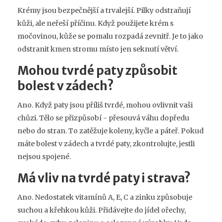
Krémy jsou bezpečnější a trvalejší. Pilky odstraňují
kůži, ale neřeší příčinu. Když použijete krém s
močovinou, kůže se pomalu rozpadá zevnitř. Je to jako
odstranit kmen stromu místo jen seknutí větví.
Mohou tvrdé paty způsobit
bolest v zádech?
Ano. Když paty jsou příliš tvrdé, mohou ovlivnit vaši
chůzi. Tělo se přizpůsobí - přesouvá váhu dopředu
nebo do stran. To zatěžuje koleny, kyčle a páteř. Pokud
máte bolest v zádech a tvrdé paty, zkontrolujte, jestli
nejsou spojené.
Má vliv na tvrdé paty i strava?
Ano. Nedostatek vitamínů A, E, C a zinku způsobuje
suchou a křehkou kůži. Přidávejte do jídel ořechy,