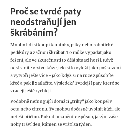
Proč se tvrdé paty
neodstraňují jen
škrábáním?
Mnoho lidí si koupí kamínky, pilky nebo robotické
pedikúry a začnou škrábat. To může vypadat jako
řešení, ale ve skutečnosti to dělá situaci horší. Když
odstraníte vrstvu kůže, tělo si to vyloží jako poškození
a vytvoří ještě více - jako když si na ruce způsobíte
křeč a pak ji zatlačíte. Výsledek? Tvrdejší paty, které se
vracejí ještě rychleji.
Podobně nefungují i domácí „triky“ jako koupel v
octu nebo citronu. Ty mohou dočasně uvolnit kůži, ale
neřeší příčinu. Pokud nezměníte způsob, jakým vaše
nohy tráví den, kámen se vrátí za týden.