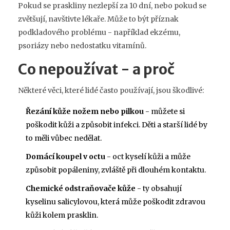
Pokud se praskliny nezlepší za 10 dní, nebo pokud se
zvětšují, navštivte lékaře. Může to být příznak
podkladového problému - například ekzému,
psoriázy nebo nedostatku vitamínů.
Co nepoužívat - a proč
Některé věci, které lidé často používají, jsou škodlivé:
Řezání kůže nožem nebo pilkou
- můžete si
poškodit kůži a způsobit infekci. Děti a starší lidé by
to měli vůbec nedělat.
Domácí koupel v octu
- oct kyselí kůži a může
způsobit popáleniny, zvláště při dlouhém kontaktu.
Chemické odstraňovače kůže
- ty obsahují
kyselinu salicylovou, která může poškodit zdravou
kůži kolem prasklin.