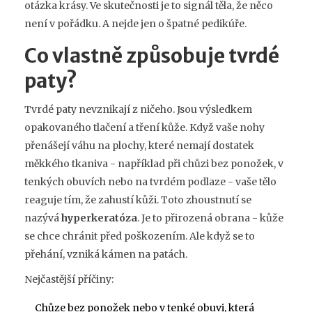
otázka krásy. Ve skutečnosti je to signál těla, že něco
není v pořádku. A nejde jen o špatné pedikúře.
Co vlastně způsobuje tvrdé
paty?
Tvrdé paty nevznikají z ničeho. Jsou výsledkem
opakovaného tlačení a tření kůže. Když vaše nohy
přenášejí váhu na plochy, které nemají dostatek
měkkého tkaniva - například při chůzi bez ponožek, v
tenkých obuvích nebo na tvrdém podlaze - vaše tělo
reaguje tím, že zahustí kůži. Toto zhoustnutí se
nazývá
hyperkeratóza
. Je to přirozená obrana - kůže
se chce chránit před poškozením. Ale když se to
přehání, vzniká kámen na patách.
Nejčastější příčiny:
Chůze bez ponožek nebo v tenké obuvi, která