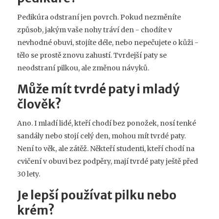
Pedikúra odstraní jen povrch. Pokud nezměníte
způsob, jakým vaše nohy tráví den - chodíte v
nevhodné obuvi, stojíte déle, nebo nepečujete o kůži -
tělo se prostě znovu zahustí. Tvrdejší paty se
neodstraní pilkou, ale změnou návyků.
Může mít tvrdé paty i mladý
člověk?
Ano. I mladí lidé, kteří chodí bez ponožek, nosí tenké
sandály nebo stojí celý den, mohou mít tvrdé paty.
Není to věk, ale zátěž. Někteří studenti, kteří chodí na
cvičení v obuvi bez podpěry, mají tvrdé paty ještě před
30 lety.
Je lepší používat pilku nebo
krém?