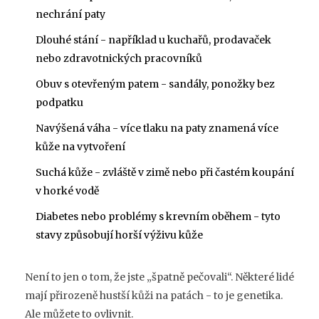
nechrání paty
Dlouhé stání - například u kuchařů, prodavaček
nebo zdravotnických pracovníků
Obuv s otevřeným patem - sandály, ponožky bez
podpatku
Navýšená váha - více tlaku na paty znamená více
kůže na vytvoření
Suchá kůže - zvláště v zimě nebo při častém koupání
v horké vodě
Diabetes nebo problémy s krevním oběhem - tyto
stavy způsobují horší výživu kůže
Není to jen o tom, že jste „špatně pečovali“. Některé lidé
mají přirozeně hustší kůži na patách - to je genetika.
Ale můžete to ovlivnit.