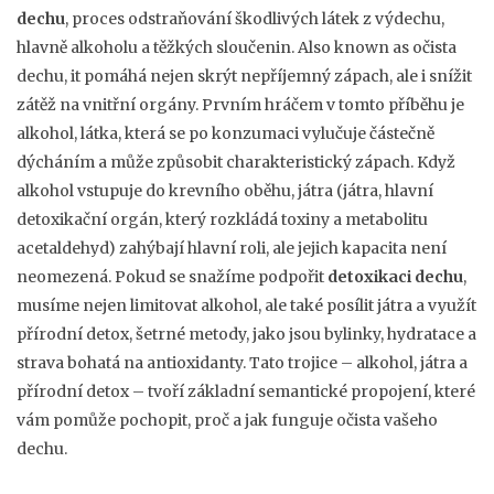
dechu
,
proces odstraňování škodlivých látek z výdechu,
hlavně alkoholu a těžkých sloučenin
. Also known as
očista
dechu
, it pomáhá nejen skrýt nepříjemný zápach, ale i snížit
zátěž na vnitřní orgány.
Prvním hráčem v tomto příběhu je
alkohol
,
látka, která se po konzumaci vylučuje částečně
dýcháním a může způsobit charakteristický zápach
. Když
alkohol vstupuje do krevního oběhu, játra (
játra
,
hlavní
detoxikační orgán, který rozkládá toxiny a metabolitu
acetaldehyd
) zahýbají hlavní roli, ale jejich kapacita není
neomezená. Pokud se snažíme podpořit
detoxikaci dechu
,
musíme nejen limitovat
alkohol
, ale také posílit játra a využít
přírodní detox
,
šetrné metody, jako jsou bylinky, hydratace a
strava bohatá na antioxidanty
. Tato trojice – alkohol, játra a
přírodní detox – tvoří základní semantické propojení, které
vám pomůže pochopit, proč a jak funguje očista vašeho
dechu.