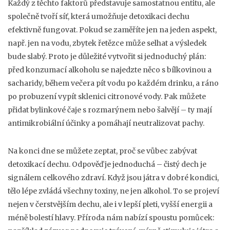
Každý z těchto faktorů představuje samostatnou entitu, ale
společně tvoří síť, která umožňuje
detoxikaci dechu
efektivně fungovat. Pokud se zaměříte jen na jeden aspekt,
např. jen na vodu, zbytek řetězce může selhat a výsledek
bude slabý. Proto je důležité vytvořit si jednoduchý plán:
před konzumací alkoholu se najedzte něco s bílkovinou a
sacharidy, během večera pít vodu po každém drinku, a ráno
po probuzení vypít sklenici citronové vody. Pak můžete
přidat bylinkové čaje s rozmarýnem nebo šalvějí – ty mají
antimikrobiální účinky a pomáhají neutralizovat pachy.
Na konci dne se můžete zeptat, proč se vůbec zabývat
detoxikací dechu
. Odpověď je jednoduchá – čistý dech je
signálem celkového zdraví. Když jsou játra v dobré kondici,
tělo lépe zvládá všechny toxiny, ne jen alkohol. To se projeví
nejen v čerstvějším dechu, ale i v lepší pleti, vyšší energii a
méně bolestí hlavy. Příroda nám nabízí spoustu pomůcek: