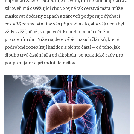
například zázvor podporuje trávení, mírně stimuluje játra a
zároveň má osvěžující chuť. Stejně tak čerstvá máta může
maskovat dočasný zápach a zároveň podporuje dýchací
cesty. Všechny tyto tipy vás připraví na to, aby váš dech byl
vždy svěží, ať už jste po večírku nebo po náročném
pracovním dni. Níže najdete výběr našich článků, které
podrobně rozebírají každou z těchto částí – od toho, jak
dlouho trvá čistění těla od alkoholu, po praktické rady pro
podporu jater a přírodní detoxikaci.