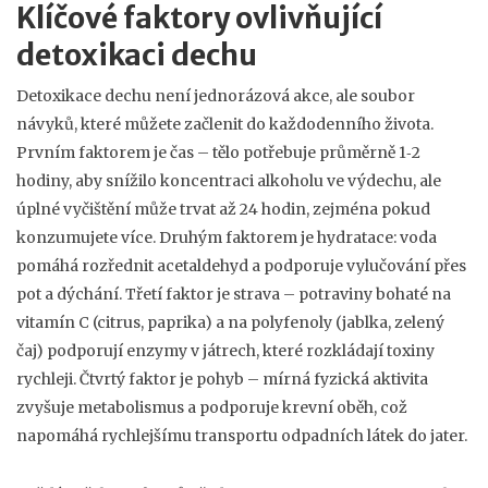
Klíčové faktory ovlivňující
detoxikaci dechu
Detoxikace dechu není jednorázová akce, ale soubor
návyků, které můžete začlenit do každodenního života.
Prvním faktorem je čas – tělo potřebuje průměrně 1‑2
hodiny, aby snížilo koncentraci alkoholu ve výdechu, ale
úplné vyčištění může trvat až 24 hodin, zejména pokud
konzumujete více. Druhým faktorem je hydratace: voda
pomáhá rozřednit acetaldehyd a podporuje vylučování přes
pot a dýchání. Třetí faktor je strava – potraviny bohaté na
vitamín C (citrus, paprika) a na polyfenoly (jablka, zelený
čaj) podporují enzymy v játrech, které rozkládají toxiny
rychleji. Čtvrtý faktor je pohyb – mírná fyzická aktivita
zvyšuje metabolismus a podporuje krevní oběh, což
napomáhá rychlejšímu transportu odpadních látek do jater.