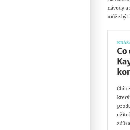
návody a 
může být 
KRÁSA
Co 
Kay
ko
Článe
který
produ
užite
zdůra