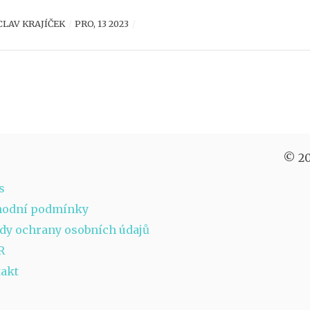
kání s Mary Kay.
CLAV KRAJÍČEK
PRO, 13 2023
© 20
s
hodní podmínky
dy ochrany osobních údajů
R
akt