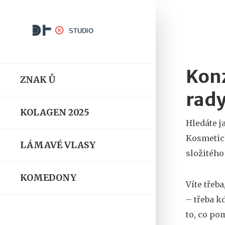
Konz
ZNAK Ů
rady
KOLAGEN 2025
Hledáte j
Kosmetick
LÁMAVÉ VLASY
složitého
KOMEDONY
Víte třeb
– třeba k
to, co po