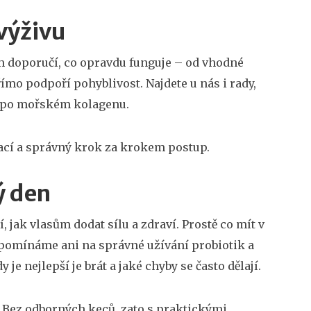
výživu
ám doporučí, co opravdu funguje – od vhodné
římo podpoří pohyblivost. Najdete u nás i rady,
ut po mořském kolagenu.
ací a správný krok za krokem postup.
ý den
 jak vlasům dodat sílu a zdraví. Prostě co mít v
zapomínáme ani na správné užívání probiotik a
je nejlepší je brát a jaké chyby se často dělají.
. Bez odborných keců, zato s praktickými