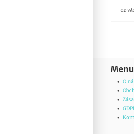
podni
OD
VÁ
Menu
O ná
Obc
Zása
GDP
Kont