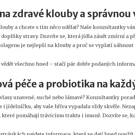
 na zdravé klouby a správnou 
klouby a chcete s tím něco udělat? Naše konzultantky v
 doplňky stravy. Dozvíte se, která jídla zánět zmírní a p
kolagenu je nejlepší na klouby a proč se vyplatí sáhno
vědět všechno hned – stačí pár dobře podaných inform
ová péče a probiotika na každ
 vlasy unavené, suché nebo lámavé? Konzultantky poradí,
 i jídelníčku, aby vaše hříva vypadala vždy skvěle. Ne
 které pomáhají trávicímu traktu i imuně. Dozvíte se, kdy 
 stránkách najdete informace, které se dají hned použít