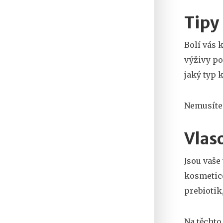
Tipy
Bolí vás 
výživy po
jaký typ 
Nemusíte 
Vlas
Jsou vaše
kosmetice
prebiotik,
Na těchto