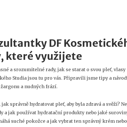
ultantky DF Kosmetickéh
, které využijete
asné a srozumitelné rady, jak se starat o svou pleť, vlas
ého Studia jsou tu pro vás. Připravili jsme tipy a návo
 žargonu a nudných frází.
a, jak správně hydratovat pleť, aby byla zdravá a svěží? 
dy a jak používat hydratační produkty nebo jaké surovi
máhá suché pokožce a jak vybrat ten správný krém nebo 