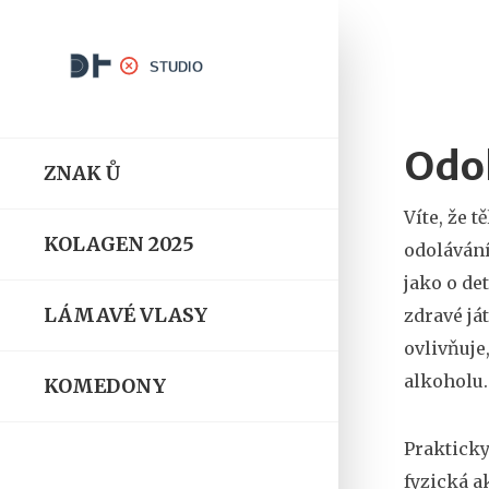
Odol
ZNAK Ů
Víte, že 
KOLAGEN 2025
odoláván
jako o
de
LÁMAVÉ VLASY
zdravé
já
ovlivňuje
alkoholu
KOMEDONY
Prakticky
fyzická a