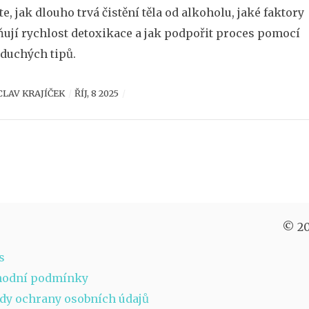
ěte, jak dlouho trvá čistění těla od alkoholu, jaké faktory
ňují rychlost detoxikace a jak podpořit proces pomocí
duchých tipů.
CLAV KRAJÍČEK
ŘÍJ, 8 2025
© 20
s
hodní podmínky
dy ochrany osobních údajů