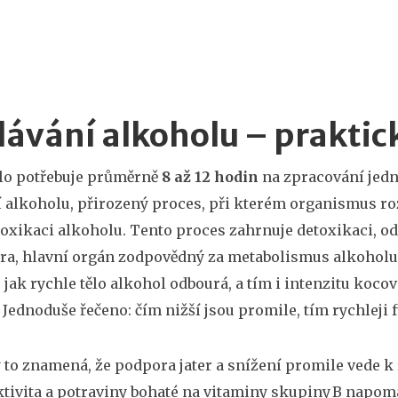
ávání alkoholu – praktic
tělo potřebuje průměrně
8 až 12 hodin
na zpracování jed
í alkoholu
,
přirozený proces, při kterém organismus ro
toxikaci alkoholu
. Tento proces zahrnuje
detoxikaci
,
od
tra
,
hlavní orgán zodpovědný za metabolismus alkoholu
, jak rychle tělo alkohol odbourá, a tím i intenzitu
kocov
. Jednoduše řečeno: čím nižší jsou promile, tím rychleji
 to znamená, že podpora jater a snížení promile vede k 
ktivita a potraviny bohaté na vitaminy skupiny B napomáh