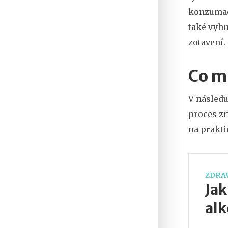
konzumaci
také vyhn
zotavení.
Co m
V následu
proces zr
na prakti
ZDRAV
Jak
alk