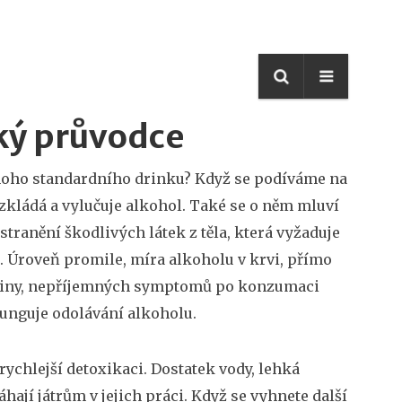
ký průvodce
noho standardního drinku? Když se podíváme na
zkládá a vylučuje alkohol
. Také se o něm mluví
stranění škodlivých látek z těla
, která vyžaduje
. Úroveň
promile
,
míra alkoholu v krvi,
přímo
iny
,
nepříjemných symptomů po konzumaci
 funguje odolávání alkoholu.
rychlejší detoxikaci. Dostatek vody, lehká
ají játrům v jejich práci. Když se vyhnete další