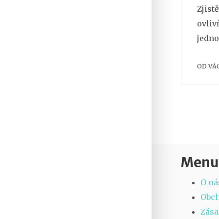
Zjist
ovliv
jedno
OD
VÁ
Menu
O ná
Obc
Zása