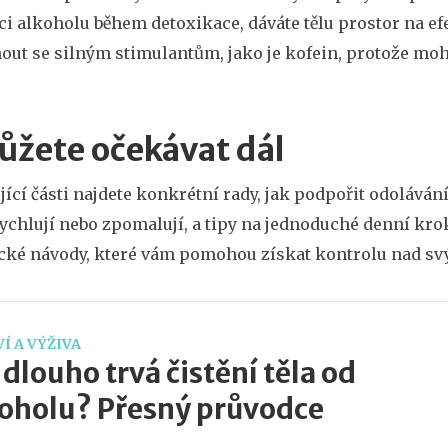
 alkoholu během detoxikace, dáváte tělu prostor na ef
out se silným stimulantům, jako je kofein, protože moho
ůžete očekávat dál
jící části najdete konkrétní rady, jak podpořit odolávání
ychlují nebo zpomalují, a tipy na jednoduché denní krok
cké návody, které vám pomohou získat kontrolu nad s
Í A VÝŽIVA
 dlouho trvá čistění těla od
oholu? Přesný průvodce