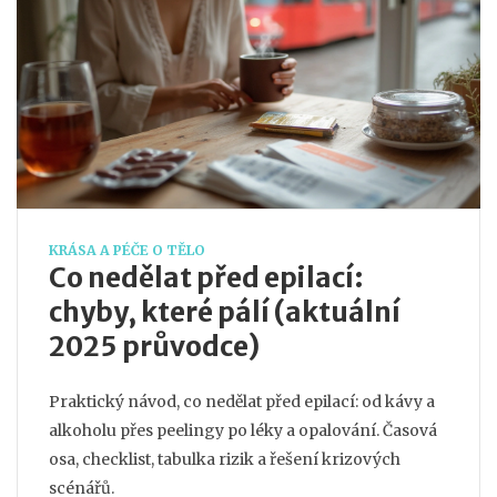
KRÁSA A PÉČE O TĚLO
Co nedělat před epilací:
chyby, které pálí (aktuální
2025 průvodce)
Praktický návod, co nedělat před epilací: od kávy a
alkoholu přes peelingy po léky a opalování. Časová
osa, checklist, tabulka rizik a řešení krizových
scénářů.