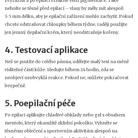
zvýraznit a po epilaci vznikne větší pigmentace. Také
neholte se těsně před epilací – vlasy by měly mít alespoň
3‑5 mm délku, aby je epilační zařízení mohlo zachytit. Pokud
chcete odstraňovat chloupky během týdne, raději použijte
jen jemný depilační krém, který neodstraňuje kořeny.
4. Testovací aplikace
Než se pustíte do celého pásma, udělejte malý test na méně
viditelné části kůže. Sledujte během 24 hodin, zda se
neobjeví neobvyklá reakce. Pokud ne, můžete pokračovat
bezpečně.
5. Poepilační péče
Po epilaci aplikujte chladivé obklady nebo gel s obsahem
mentolu, který okamžitě zklidní pokožku. Vyhněte se
těsnému oblečení a sportovním aktivitám alespoň na