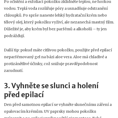
Po očistění a exfoliaci pokožku zklidněte teplou, ne horkou
vodou. Teplá voda rozšiřuje póry a usnadňuje odstranění
chloupků. Po sprše naneste lehký hydratační krém nebo
tělový olej, který pokožku vyživí, ale nezanechá mastný film.
Důležité je, aby krém byl bez parfémů a alkoholů – ty jen
podrážďují.
Další tip: pokud máte citlivou pokožku, použijte před epilací
neparfémovaný gel na bázi aloe vera. Aloe má chladivé a
protizánětlivé účinky, což snižuje pravděpodobnost
zarudnutí.
3. Vyhněte se slunci a holení
před epilací
Den před samotnou epilací se vyhněte slunečnímu záření a
opalovacím krémům. UV paprsky mohou pokožku