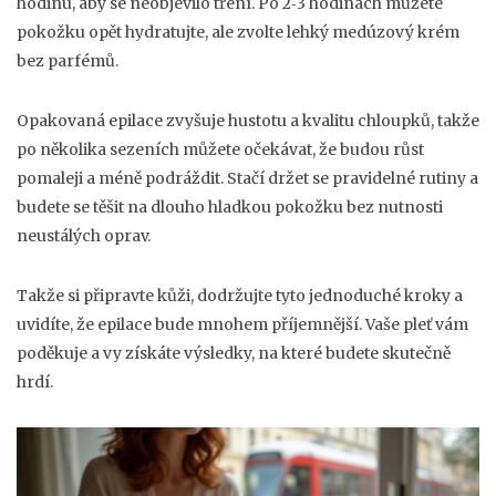
hodinu, aby se neobjevilo tření. Po 2‑3 hodinách můžete
pokožku opět hydratujte, ale zvolte lehký medúzový krém
bez parfémů.
Opakovaná epilace zvyšuje hustotu a kvalitu chloupků, takže
po několika sezeních můžete očekávat, že budou růst
pomaleji a méně podráždit. Stačí držet se pravidelné rutiny a
budete se těšit na dlouho hladkou pokožku bez nutnosti
neustálých oprav.
Takže si připravte kůži, dodržujte tyto jednoduché kroky a
uvidíte, že epilace bude mnohem příjemnější. Vaše pleť vám
poděkuje a vy získáte výsledky, na které budete skutečně
hrdí.