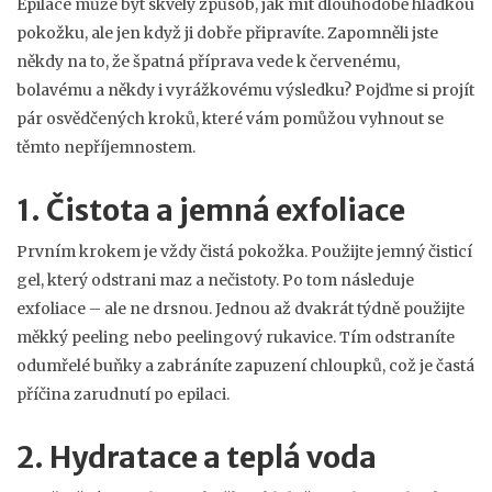
Epilace může být skvělý způsob, jak mít dlouhodobě hladkou
pokožku, ale jen když ji dobře připravíte. Zapomněli jste
někdy na to, že špatná příprava vede k červenému,
bolavému a někdy i vyrážkovému výsledku? Pojďme si projít
pár osvědčených kroků, které vám pomůžou vyhnout se
těmto nepříjemnostem.
1. Čistota a jemná exfoliace
Prvním krokem je vždy čistá pokožka. Použijte jemný čisticí
gel, který odstrani maz a nečistoty. Po tom následuje
exfoliace – ale ne drsnou. Jednou až dvakrát týdně použijte
měkký peeling nebo peelingový rukavice. Tím odstraníte
odumřelé buňky a zabráníte zapuzení chloupků, což je častá
příčina zarudnutí po epilaci.
2. Hydratace a teplá voda