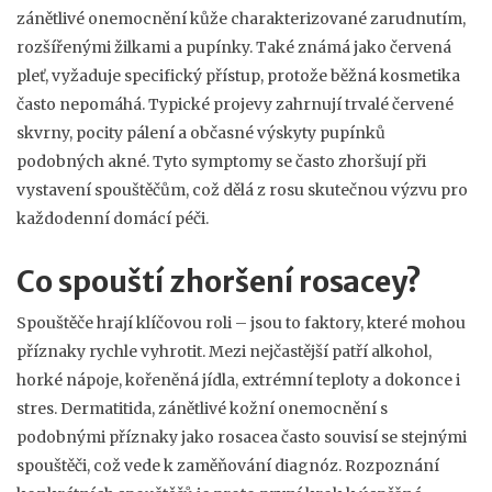
zánětlivé onemocnění kůže charakterizované zarudnutím,
rozšířenými žilkami a pupínky
. Také známá jako
červená
pleť
, vyžaduje specifický přístup, protože běžná kosmetika
často nepomáhá. Typické projevy zahrnují trvalé červené
skvrny, pocity pálení a občasné výskyty pupínků
podobných akné. Tyto symptomy se často zhoršují při
vystavení spouštěčům, což dělá z rosu skutečnou výzvu pro
každodenní domácí péči.
Co spouští zhoršení rosacey?
Spouštěče hrají klíčovou roli – jsou to faktory, které mohou
příznaky rychle vyhrotit. Mezi nejčastější patří alkohol,
horké nápoje, kořeněná jídla, extrémní teploty a dokonce i
stres.
Dermatitida
,
zánětlivé kožní onemocnění s
podobnými příznaky jako rosacea
často souvisí se stejnými
spouštěči, což vede k zaměňování diagnóz. Rozpoznání