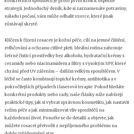
konkrétních spouštěčů je proto první krok k úspěšné
strategii. Jednoduchý deník, kde si zaznamenáte potraviny,
náladu i počasí, vám může odhalit vzorce, které jinak
zůstávají skryté.
Klíčem k řízení rosacey je
kožní péče
,
cílí na jemné čištění,
zvlhčování a ochranu citlivé pleti
. Ideální rutina zahrnuje
šetrné čisticí prostředky bez alkoholu, hydratační krémy s
ceramidy nebo niacinamidem a filtry s vysokým SPF, které
chrání před UV zářením – dalším velkým spouštěčem. V
léčbě se často kombinují topické krémy, antibiotika a v
pokročilejších případech i laserová terapie. Pokud hledáte
konkrétní produkty nebo rady, naše články níže nabízejí
praktické tipy, jak si vybrat správnou kosmetiku, jak nastavit
režim péče a jak minimalizovat vliv spouštěčů na
každodenní život. Ponořte se do detailů a objevte, jak
můžete rosacei přetvořit z nepříjemného problému na
dobře zvládnutelný stav.