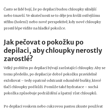
Často se lidé bojí, že po depilaci budou chloupky silnější
nebo tmavší. Ve skutečnosti se to děje jen kvůli ostřejšímu
střihu (holení) nebo nové perspektivě, kdy nové chloupky
prostě lépe vidíte na hladké pokožce.
Jak pečovat o pokožku po
depilaci, aby chloupky nerostly
zarostlé?
Velký problém po depilaci bývají zarůstající chloupky. Aby se
tomu předešlo, po depilaci je dobré pokožku pravidelně
exfoliovat – tedy opatrně odstranit odumřelé buňky, které
tlačí chloupky pod kůži. Pomůže také hydratace – suchá
pokožka způsobuje podráždění a špatný růst chloupků.
Po depilaci voskem nebo cukrovou pastou zkuste používat