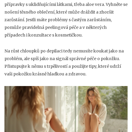
přípravky s uklidňujícími látkami, třeba aloe vera. Vyhněte se
nošení těsného oblečení, které může dráždit a zhoršit
zarůstání. Jestli máte problémy s častým zarůstáním,
pomůže pravidelná peelingová péče a v některých
případech i konzultace s kosmetičkou.
Na růst chloupků po depilaci tedy nemusíte koukat jako na
problém, ale spíš jako na signál správné péče o pokožku.
Přistupujte k němu s trpělivostí a použijte tipy, které udrží
vaši pokožku krásně hladkou a zdravou.