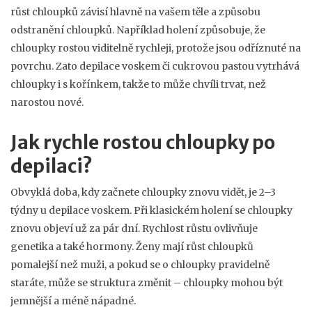
růst chloupků závisí hlavně na vašem těle a způsobu
odstranění chloupků. Například holení způsobuje, že
chloupky rostou viditelně rychleji, protože jsou odříznuté na
povrchu. Zato depilace voskem či cukrovou pastou vytrhává
chloupky i s kořínkem, takže to může chvíli trvat, než
narostou nové.
Jak rychle rostou chloupky po
depilaci?
Obvyklá doba, kdy začnete chloupky znovu vidět, je 2–3
týdny u depilace voskem. Při klasickém holení se chloupky
znovu objeví už za pár dní. Rychlost růstu ovlivňuje
genetika a také hormony. Ženy mají růst chloupků
pomalejší než muži, a pokud se o chloupky pravidelně
staráte, může se struktura změnit – chloupky mohou být
jemnější a méně nápadné.