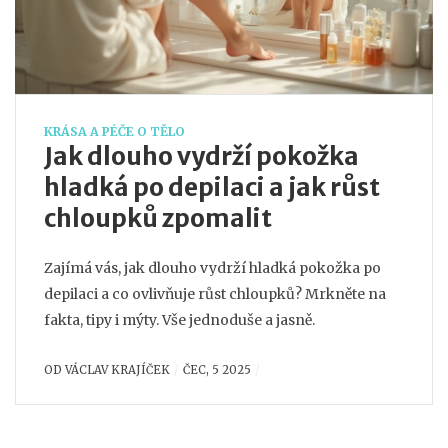
KRÁSA A PÉČE O TĚLO
Jak dlouho vydrží pokožka
hladká po depilaci a jak růst
chloupků zpomalit
Zajímá vás, jak dlouho vydrží hladká pokožka po
depilaci a co ovlivňuje růst chloupků? Mrkněte na
fakta, tipy i mýty. Vše jednoduše a jasně.
OD
VÁCLAV KRAJÍČEK
ČEC, 5 2025