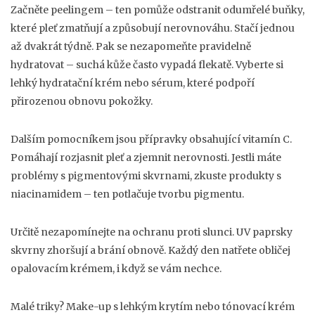
Začněte peelingem – ten pomůže odstranit odumřelé buňky,
které pleť zmatňují a způsobují nerovnováhu. Stačí jednou
až dvakrát týdně. Pak se nezapomeňte pravidelně
hydratovat – suchá kůže často vypadá flekatě. Vyberte si
lehký hydratační krém nebo sérum, které podpoří
přirozenou obnovu pokožky.
Dalším pomocníkem jsou přípravky obsahující vitamín C.
Pomáhají rozjasnit pleť a zjemnit nerovnosti. Jestli máte
problémy s pigmentovými skvrnami, zkuste produkty s
niacinamidem – ten potlačuje tvorbu pigmentu.
Určitě nezapomínejte na ochranu proti slunci. UV paprsky
skvrny zhoršují a brání obnově. Každý den natřete obličej
opalovacím krémem, i když se vám nechce.
Malé triky? Make-up s lehkým krytím nebo tónovací krém