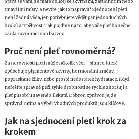
Stává se vám, že máte obličej se skvrnami, zarudnutím nebo
tmavšími místy, a nevíte, jak to napravit? Sjednocení pleti
není žádná věda, jen potřebujete vědět pár jednoduchých
kroků a trpělivost. Tak pojďme na to, aby vaše pleť konečně
zářila rovnoměrnou barvou.
Proč není pleť rovnoměrná?
Za nerovnosti pleti může několik věcí – slunce, které
způsobuje pigmentové skvrny, hormonální změny,
popraskané žilky, nebo prostě nedostatek hydratace. Když
neřešíte správně péči, tyhle drobnosti se rychle zhoršují a
pleť působí unaveně a flekatě. Dobrou zprávou je, že
správná rutina a výběr vhodných produktů jsou klíčové.
Jak na sjednocení pleti krok za
krokem