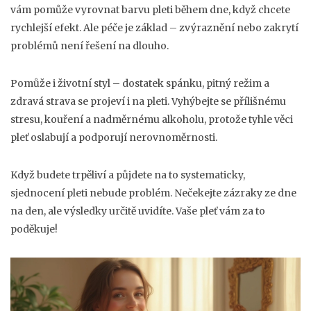
vám pomůže vyrovnat barvu pleti během dne, když chcete
rychlejší efekt. Ale péče je základ – zvýraznění nebo zakrytí
problémů není řešení na dlouho.
Pomůže i životní styl – dostatek spánku, pitný režim a
zdravá strava se projeví i na pleti. Vyhýbejte se přílišnému
stresu, kouření a nadměrnému alkoholu, protože tyhle věci
pleť oslabují a podporují nerovnoměrnosti.
Když budete trpěliví a půjdete na to systematicky,
sjednocení pleti nebude problém. Nečekejte zázraky ze dne
na den, ale výsledky určitě uvidíte. Vaše pleť vám za to
poděkuje!