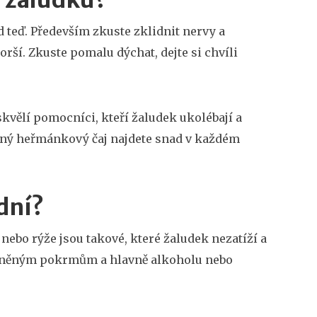
 žaludku?
 teď. Především zkuste zklidnit nervy a
orší. Zkuste pomalu dýchat, dejte si chvíli
skvělí pomocníci, kteří žaludek ukolébají a
jný heřmánkový čaj najdete snad v každém
idní?
o nebo rýže jsou takové, které žaludek nezatíží a
řeněným pokrmům a hlavně alkoholu nebo