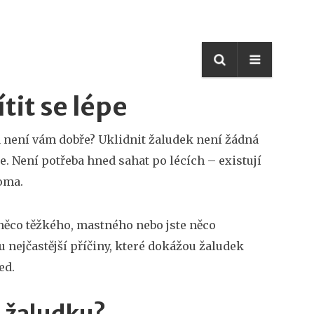
ítit se lépe
a není vám dobře? Uklidnit žaludek není žádná
épe. Není potřeba hned sahat po lécích – existují
oma.
e něco těžkého, mastného nebo jste něco
u nejčastější příčiny, které dokážou žaludek
ed.