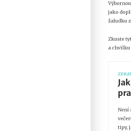
Výbornou 
jako dopl
žaludku 
Zkuste ty
a chvilku
ZDRA
Jak
pra
Není 
večer
tipy,