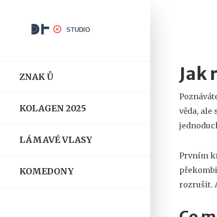
Jak 
ZNAK Ů
Poznáváte
KOLAGEN 2025
věda, ale 
jednoduch
LÁMAVÉ VLASY
Prvním kr
překombin
KOMEDONY
rozrušit.