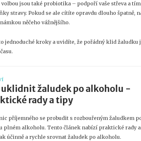
volbou jsou také probiotika – podpoří vaše střeva a tím 
ňky stravy. Pokud se ale cítíte opravdu dlouho špatně, n
známkou něčeho vážnějšího.
to jednoduché kroky a uvidíte, že pořádný klid žaludku j
 času.
VÍ
 uklidnit žaludek po alkoholu -
ktické rady a tipy
nic příjemného se probudit s rozbouřeným žaludkem p
u plném alkoholu. Tento článek nabízí praktické rady a
 jak účinně a rychle srovnat žaludek po alkoholu.