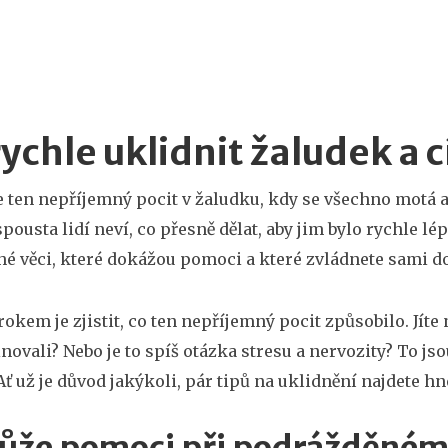
rychle uklidnit žaludek a c
 ten nepříjemný pocit v žaludku, kdy se všechno motá 
spousta lidí neví, co přesně dělat, aby jim bylo rychle l
é věci, které dokážou pomoci a které zvládnete sami d
okem je zjistit, co ten nepříjemný pocit způsobilo. Jít
ovali? Nebo je to spíš otázka stresu a nervozity? To jso
 Ať už je důvod jakýkoli, pár tipů na uklidnění najdete hn