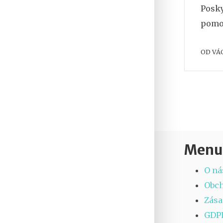
Posky
pomoc
OD
VÁ
Menu
O ná
Obc
Zása
GDP