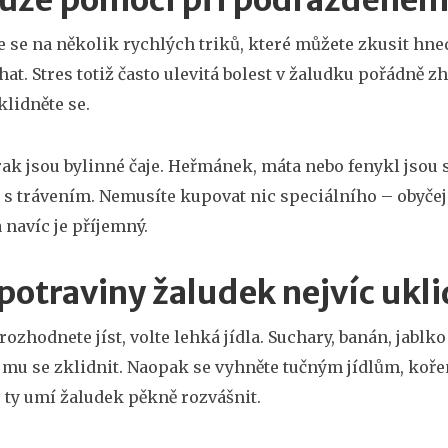
ůže pomoci při podrážděném
 se na několik rychlých triků, které můžete zkusit hned
at. Stres totiž často ulevitá bolest v žaludku pořádně zh
klidněte se.
rak jsou bylinné čaje. Heřmánek, máta nebo fenykl jsou 
 trávením. Nemusíte kupovat nic speciálního – obyče
 navíc je příjemný.
potraviny žaludek nejvíc ukl
rozhodnete jíst, volte lehká jídla. Suchary, banán, jablk
mu se zklidnit. Naopak se vyhněte tučným jídlům, ko
 ty umí žaludek pěkně rozvášnit.