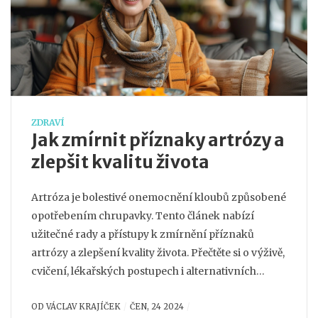
ZDRAVÍ
Jak zmírnit příznaky artrózy a
zlepšit kvalitu života
Artróza je bolestivé onemocnění kloubů způsobené
opotřebením chrupavky. Tento článek nabízí
užitečné rady a přístupy k zmírnění příznaků
artrózy a zlepšení kvality života. Přečtěte si o výživě,
cvičení, lékařských postupech i alternativních
metodách.
OD
VÁCLAV KRAJÍČEK
ČEN, 24 2024