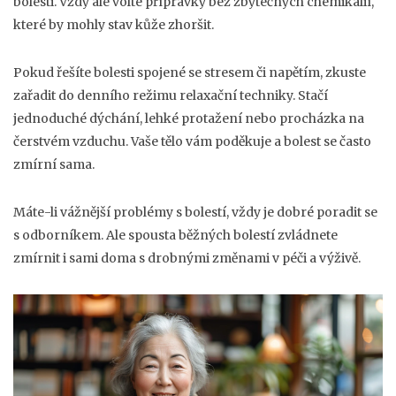
bolesti. Vždy ale volte přípravky bez zbytečných chemikálií,
které by mohly stav kůže zhoršit.
Pokud řešíte bolesti spojené se stresem či napětím, zkuste
zařadit do denního režimu relaxační techniky. Stačí
jednoduché dýchání, lehké protažení nebo procházka na
čerstvém vzduchu. Vaše tělo vám poděkuje a bolest se často
zmírní sama.
Máte-li vážnější problémy s bolestí, vždy je dobré poradit se
s odborníkem. Ale spousta běžných bolestí zvládnete
zmírnit i sami doma s drobnými změnami v péči a výživě.