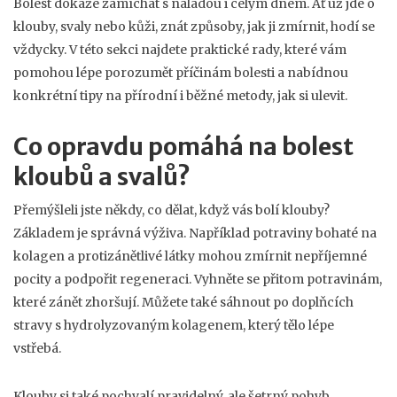
Bolest dokáže zamíchat s náladou i celým dnem. Ať už jde o
klouby, svaly nebo kůži, znát způsoby, jak ji zmírnit, hodí se
vždycky. V této sekci najdete praktické rady, které vám
pomohou lépe porozumět příčinám bolesti a nabídnou
konkrétní tipy na přírodní i běžné metody, jak si ulevit.
Co opravdu pomáhá na bolest
kloubů a svalů?
Přemýšleli jste někdy, co dělat, když vás bolí klouby?
Základem je správná výživa. Například potraviny bohaté na
kolagen a protizánětlivé látky mohou zmírnit nepříjemné
pocity a podpořit regeneraci. Vyhněte se přitom potravinám,
které zánět zhoršují. Můžete také sáhnout po doplňcích
stravy s hydrolyzovaným kolagenem, který tělo lépe
vstřebá.
Klouby si také pochvalí pravidelný, ale šetrný pohyb.