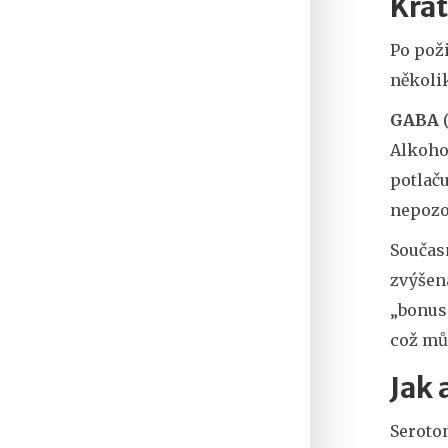
Krá
Po pož
několi
GABA
(
Alkohol
potlač
nepozo
Součas
zvýšená
„bonus
což mů
Jak 
Seroto