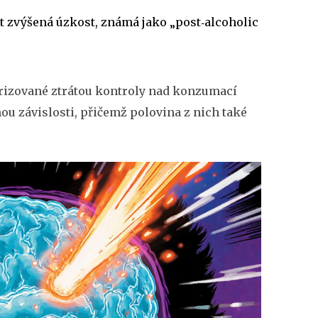
t zvýšená úzkost, známá jako „post‑alcoholic
rizované ztrátou kontroly nad konzumací
mou závislosti, přičemž polovina z nich také