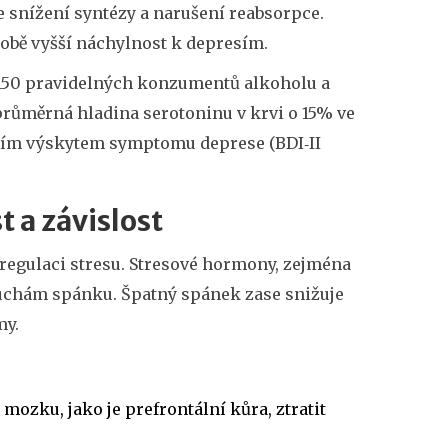
e snížení syntézy a narušení reabsorpce.
době vyšší náchylnost k depresím.
a 150 pravidelných konzumentů alkoholu a
 průměrná hladina serotoninu v krvi o 15% ve
šším výskytem symptomu deprese (BDI‑II
 a závislost
egulaci stresu. Stresové hormony, zejména
oruchám spánku. Špatný spánek zase snižuje
my.
ozku, jako je prefrontální kůra, ztratit