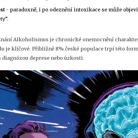
st
- paradoxně, i po odeznění intoxikace se může objevi
ty“.
znání
Alkoholismus
je chronické onemocnění charakte
lu
je klíčové. Přibližně 8% české populace trpí této for
s diagnózou deprese nebo úzkosti.