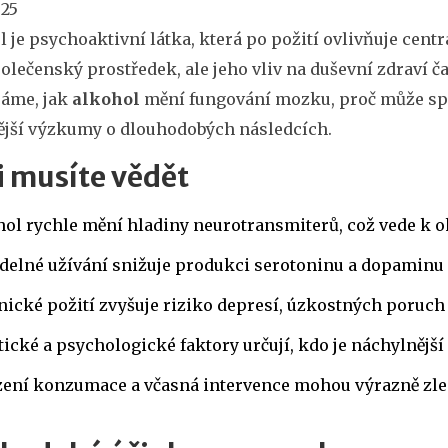
025
l
je psychoaktivní látka, která po požití ovlivňuje cent
olečenský prostředek, ale jeho vliv na duševní zdraví č
ráme, jak
alkohol
mění fungování mozku, proč může spou
ější výzkumy o dlouhodobých následcích.
i musíte vědět
ol rychle mění hladiny neurotransmiterů, což vede k o
delné užívání snižuje produkci serotoninu a dopaminu -
ické požití zvyšuje riziko depresí, úzkostných poruch
ické a psychologické faktory určují, kdo je náchylnějš
ení konzumace a včasná intervence mohou výrazně zlep