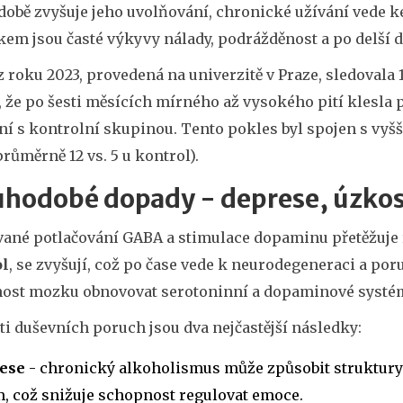
době zvyšuje jeho uvolňování, chronické užívání vede k
kem jsou časté výkyvy nálady, podrážděnost a po delší 
z roku 2023, provedená na univerzitě v Praze, sledoval
a, že po šesti měsících mírného až vysokého pití klesla
ní s kontrolní skupinou. Tento pokles byl spojen s vy
růměrně 12 vs. 5 u kontrol).
hodobé dopady - deprese, úzkost
ané potlačování GABA a stimulace dopaminu přetěžuje r
ol
, se zvyšují, což po čase vede k neurodegeneraci a p
ost mozku obnovovat serotoninní a dopaminové systé
ti duševních poruch jsou dva nejčastější následky:
ese
- chronický alkoholismus může způsobit struktury m
, což snižuje schopnost regulovat emoce.