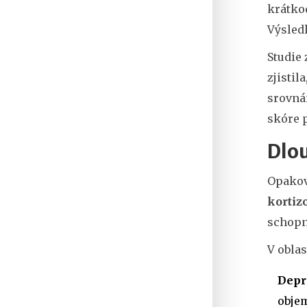
krátko
Výsled
Studie 
zjistil
srovná
skóre p
Dlou
Opakov
kortiz
schopn
V oblas
Depr
objem