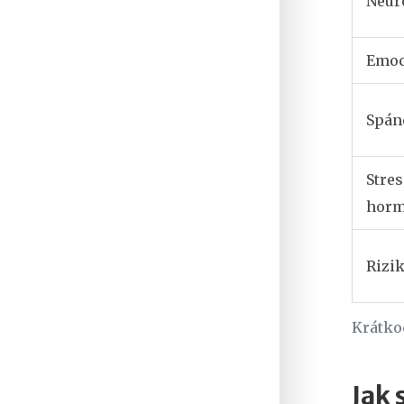
Neur
Emo
Spán
Stre
hor
Rizik
Krátko
Jak 