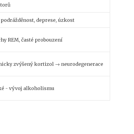
torů
 podrážděnost, deprese, úzkost
hy REM, časté probouzení
icky zvýšený kortizol → neurodegenerace
é - vývoj alkoholismu