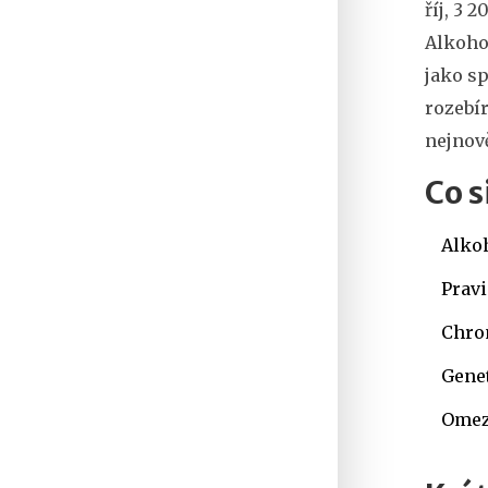
říj, 3 2
Alkoho
jako sp
rozebí
nejnov
Co s
Alkoh
Pravi
Chron
Genet
Omez