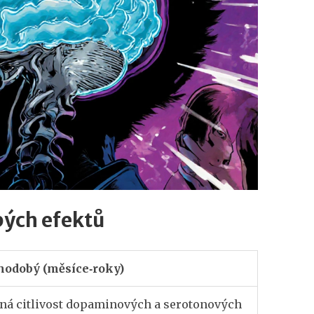
bých efektů
hodobý (měsíce‑roky)
ná citlivost dopaminových a serotonových