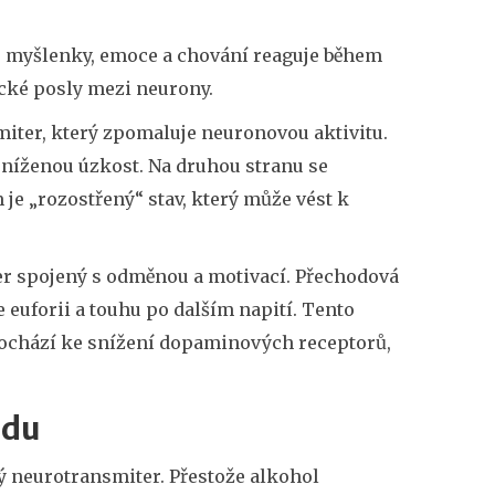
e myšlenky, emoce a chování
reaguje během
cké posly mezi neurony.
iter, který zpomaluje neuronovou aktivitu.
sníženou úzkost. Na druhou stranu se
m je „rozostřený“ stav, který může vést k
r spojený s odměnou a motivací
. Přechodová
 euforii a touhu po dalším napití. Tento
dochází ke snížení dopaminových receptorů,
adu
vý neurotransmiter. Přestože alkohol