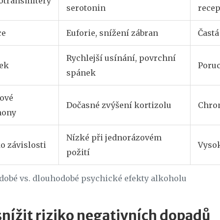
otransmitery
serotonin
recep
ce
Euforie, snížení zábran
Častá
Rychlejší usínání, povrchní
ek
Poruc
spánek
sové
Dočasné zvýšení kortizolu
Chron
mony
Nízké při jednorázovém
o závislosti
Vysok
požití
dobé vs. dlouhodobé psychické efekty alkoholu
snížit riziko negativních dopadů