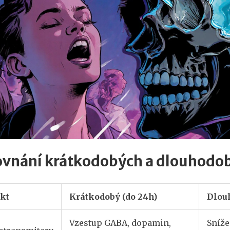
ovnání krátkodobých a dlouhodo
kt
Krátkodobý (do 24h)
Dlou
Vzestup GABA, dopamin,
Sníže