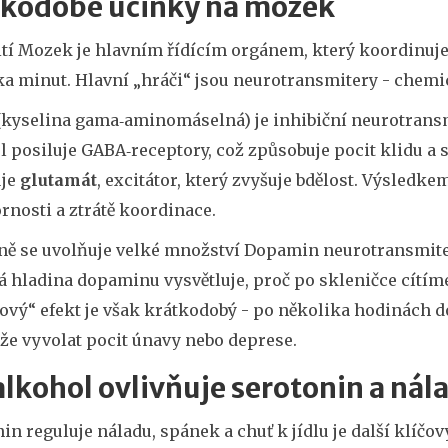
tkodobé účinky na mozek
ití
Mozek
je hlavním řídícím orgánem, který koordinuj
ka minut. Hlavní „hráči“ jsou neurotransmitery - chemi
kyselina gama‑aminomáselná) je inhibiční neurotransm
 posiluje GABA‑receptory, což způsobuje pocit klidu a 
uje
glutamát
, excitátor, který zvyšuje bdělost. Výsledke
rnosti a ztrátě koordinace.
ně se uvolňuje velké množství
Dopamin
neurotransmite
 hladina dopaminu vysvětluje, proč po skleničce cítíme
ový“ efekt je však krátkodobý - po několika hodinách 
že vyvolat pocit únavy nebo deprese.
alkohol ovlivňuje serotonin a nál
nin
reguluje náladu, spánek a chuť k jídlu
je další klíčo