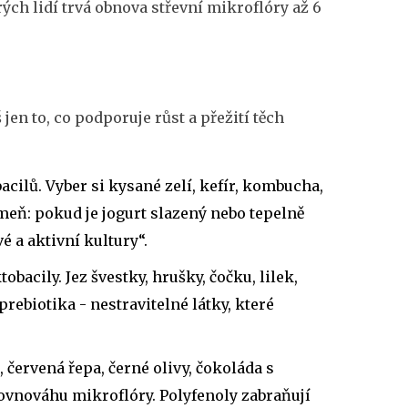
erých lidí trvá obnova střevní mikroflóry až 6
 jen to, co podporuje růst a přežití těch
cilů. Vyber si kysané zelí, kefír, kombucha,
eň: pokud je jogurt slazený nebo tepelně
é a aktivní kultury“.
obacily. Jez švestky, hrušky, čočku, lilek,
rebiotika - nestravitelné látky, které
 červená řepa, černé olivy, čokoláda s
ovnováhu mikroflóry. Polyfenoly zabraňují