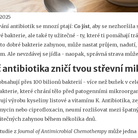
 2025
vání antibiotik se mnozí ptají:
Co jíst
, aby se nezhoršila 
é bakterie, ale také ty užitečné - ty, které ti pomáhají tr
yto dobré bakterie zahynou, může nastat průjem, nadutí
m. Ale nevzdávej se jídla - naopak, správná strava může 
 antibiotika zničí tvou střevní mi
obsahují přes 100 bilionů bakterií - více než buňek v ce
bakterie, které chrání tělo před patogenními mikroorga
jí výrobu kyseliny listové a vitamínu K. Antibiotika, 
mycin nebo ciprofloxacin, neumí rozlišovat mezi špatn
žitečných zahynou během několika dnů.
tudie z
Journal of Antimicrobial Chemotherapy
může jedna d