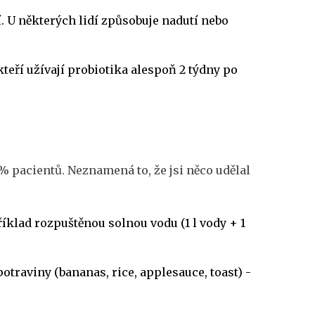
. U některých lidí způsobuje nadutí nebo
kteří užívají probiotika alespoň 2 týdny po
0 % pacientů. Neznamená to, že jsi něco udělal
příklad rozpuštěnou solnou vodu (1 l vody + 1
T potraviny (bananas, rice, applesauce, toast) -