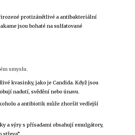
irozené protizánětlivé a antibakteriální
 wakame jsou bohaté na sulfatované
rém smyslu.
livé kvasinky, jako je Candida. Když jsou
bují nadutí, svědění nebo únavu.
lkoholu a antibiotik může zhoršit vedlejší
ky a sýry s přísadami obsahují emulgátory,
 střeva“.