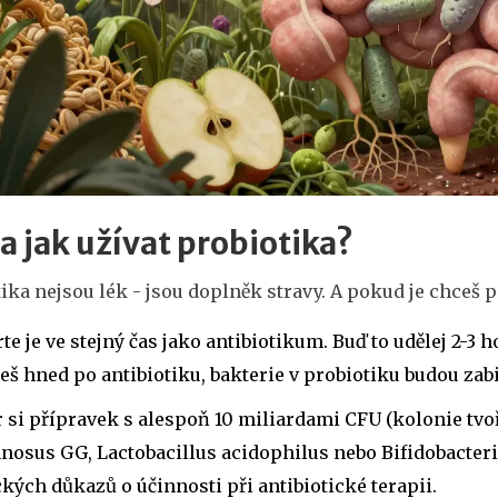
a jak užívat probiotika?
ika nejsou lék - jsou doplněk stravy. A pokud je chceš po
te je ve stejný čas jako antibiotikum. Buď to udělej 2-3 
š hned po antibiotiku, bakterie v probiotiku budou zabit
 si přípravek s alespoň 10 miliardami CFU (kolonie tvoř
osus GG, Lactobacillus acidophilus nebo Bifidobacteri
kých důkazů o účinnosti při antibiotické terapii.