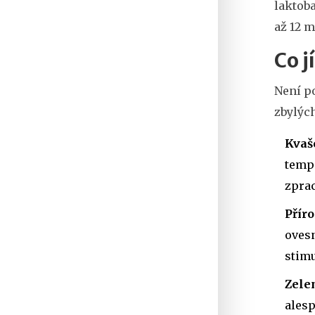
laktoba
až 12 
Co j
Není po
zbylých
Kvaš
tempe
zprac
Přír
ovesn
stimu
Zele
alesp