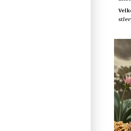
Velk
střev