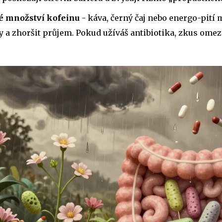
é množství kofeinu
- káva, černý čaj nebo energo-pití
y a zhoršit průjem. Pokud užíváš antibiotika, zkus omez