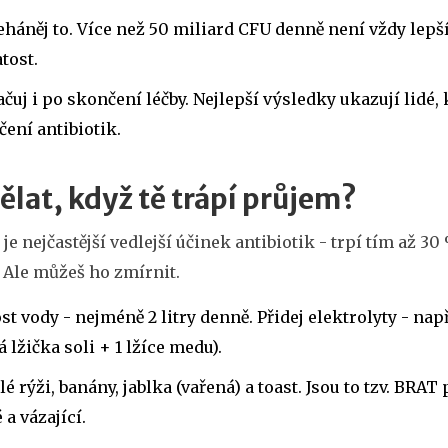
háněj to. Více než 50 miliard CFU denně není vždy lepší
tost.
čuj i po skončení léčby. Nejlepší výsledky ukazují lidé, 
ení antibiotik.
ělat, když tě trápí průjem?
je nejčastější vedlejší účinek antibiotik - trpí tím až 3
 Ale můžeš ho zmírnit.
ost vody - nejméně 2 litry denně. Přidej elektrolyty - na
á lžička soli + 1 lžíce medu).
ílé rýži, banány, jablka (vařená) a toast. Jsou to tzv. BRA
 a vázající.