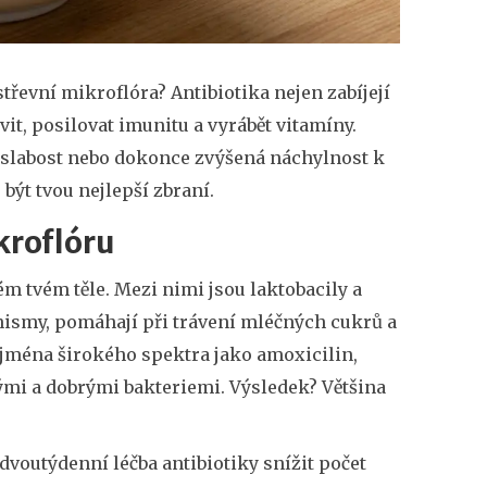
střevní mikroflóra? Antibiotika nejen zabíjejí
ávit, posilovat imunitu a vyrábět vitamíny.
, slabost nebo dokonce zvýšená náchylnost k
být tvou nejlepší zbraní.
kroflóru
lém tvém těle. Mezi nimi jsou laktobacily a
nismy, pomáhají při trávení mléčných cukrů a
zejména širokého spektra jako amoxicilin,
ými a dobrými bakteriemi. Výsledek? Většina
voutýdenní léčba antibiotiky snížit počet