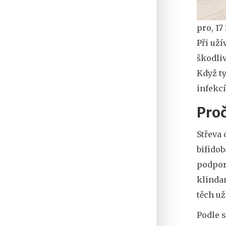
pro, 17
Při uží
škodliv
Když t
infekcí
Proč
Střeva 
bifido
podporu
klinda
těch u
Podle s