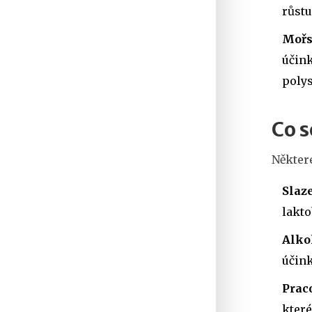
růstu
Mořs
účink
polys
Co s
Někter
Slaz
lakto
Alko
účink
Prac
které