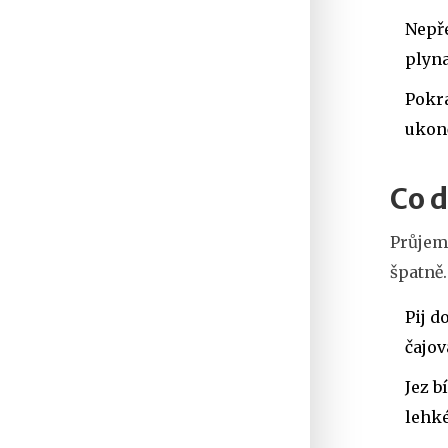
Nepře
plyna
Pokra
ukonč
Co d
Průjem 
špatně.
Pij d
čajov
Jez b
lehké