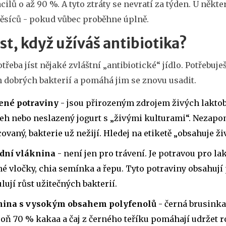
cilů o až 90 %. A tyto ztráty se nevratí za týden. U někt
měsíců - pokud vůbec proběhne úplně.
íst, když užíváš antibiotika?
třeba jíst nějaké zvláštní „antibiotické“ jídlo. Potřebuješ
 dobrých bakterií a pomáhá jim se znovu usadit.
ené potraviny
- jsou přirozeným zdrojem živých laktoba
h nebo neslazený jogurt s „živými kulturami“. Nezapom
ovaný, bakterie už nežijí. Hledej na etiketě „obsahuje živ
odní vláknina
- není jen pro trávení. Je potravou pro lakt
é vločky, chia semínka a řepu. Tyto potraviny obsahují p
lují růst užitečných bakterií.
nina s vysokým obsahem polyfenolů
- černá brusinka,
oň 70 % kakaa a čaj z černého teříku pomáhají udržet r