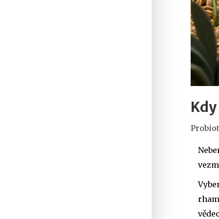
Kdy 
Probiot
Neber
vezme
Vyber
rhamn
vědec