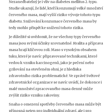
Nezanedbatelný je i vliv na diabetes mellitus 2. typu.
Studie ukazují, že lidé, kteří konzumují velké množství
červeného masa, mají vyšší riziko vývoje tohoto typu
diabetu. Snižování konzumace červeného masa by
tedy mohlo přispět ke snížení tohoto rizika.
Je důležité si uvědomit, že ne všechny typy červeného
masa jsou svými účinky srovnatelné. Kvalita a příprava
masa hrají klíčovou roli. Maso s vysokým obsahem
tuku, které je navíc připravované technikami, které
vedou k vzniku karcinogenů, jako je pečení nebo
grilování na otevřeném ohni, je z hlediska
zdravotního rizika problematické. Ve zprávě Světové
zdravotnické organizace se navíc uvádí, že dokonce i
malé množství zpracovaného masa denně může
zvýšit riziko vzniku rakoviny.
Snaha o omezení spotřeby červeného masa může být
přínosná nejen pro individuální zdraví, ale i pro