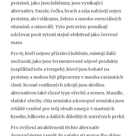
proteinů, jako jsou luštěniny, jsou vynikající
alternativy. Fazole, čočka, hrach a sója nabízejí nejen
proteiny, ale i vlákninu, železo a mnoho esenciálních
vitamínů a minerálů. Tyto potraviny pomáhají
udržovat pocit sytosti stejně efektivně jako červené
maso.
Pro ty, kteří nejsou příznivci luštěnin, existují další
možnosti, jako jsou fermentované sójové produkty
(například tofu a tempeh), které jsou bohaté na
proteiny a mohou být připraveny v mnoha variantách
chuti. Kromě rostlinných zdrojů jsou skvělou
alternativou také různé typy ořechů a semen. Mandle,
vlašské ořechy, chia semínka a konopné semínka jsou
zvláště ceněné pro svůj obsah omega-3 mastných
kyselin, bílkovin a dalších důležitých nutričních prvků.
Pro zvýšení atraktivnosti těchto alternativ
doporučujeme zapojit do vašeho stravovacího plánu