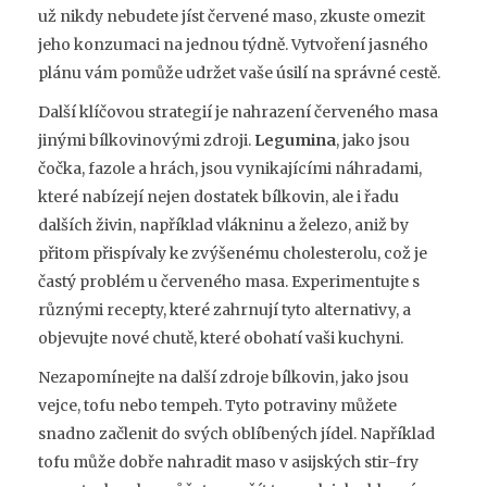
už nikdy nebudete jíst červené maso, zkuste omezit
jeho konzumaci na jednou týdně. Vytvoření jasného
plánu vám pomůže udržet vaše úsilí na správné cestě.
Další klíčovou strategií je nahrazení červeného masa
jinými bílkovinovými zdroji.
Legumina
, jako jsou
čočka, fazole a hrách, jsou vynikajícími náhradami,
které nabízejí nejen dostatek bílkovin, ale i řadu
dalších živin, například vlákninu a železo, aniž by
přitom přispívaly ke zvýšenému cholesterolu, což je
častý problém u červeného masa. Experimentujte s
různými recepty, které zahrnují tyto alternativy, a
objevujte nové chutě, které obohatí vaši kuchyni.
Nezapomínejte na další zdroje bílkovin, jako jsou
vejce, tofu nebo tempeh. Tyto potraviny můžete
snadno začlenit do svých oblíbených jídel. Například
tofu může dobře nahradit maso v asijských stir-fry