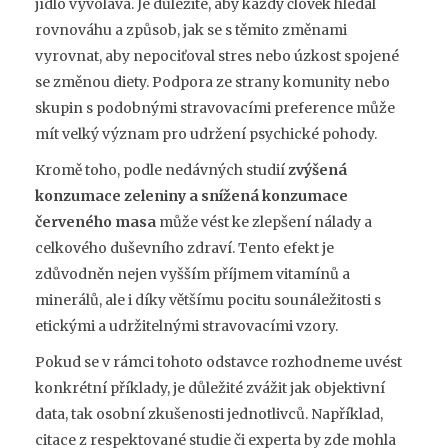
jídlo vyvolává. Je důležité, aby každý člověk hledal
rovnováhu a způsob, jak se s těmito změnami
vyrovnat, aby nepociťoval stres nebo úzkost spojené
se změnou diety. Podpora ze strany komunity nebo
skupin s podobnými stravovacími preference může
mít velký význam pro udržení psychické pohody.
Kromě toho, podle nedávných studií
zvýšená
konzumace zeleniny a snížená konzumace
červeného masa
může vést ke zlepšení nálady a
celkového duševního zdraví. Tento efekt je
zdůvodněn nejen vyšším příjmem vitamínů a
minerálů, ale i díky většímu pocitu sounáležitosti s
etickými a udržitelnými stravovacími vzory.
Pokud se v rámci tohoto odstavce rozhodneme uvést
konkrétní příklady, je důležité zvážit jak objektivní
data, tak osobní zkušenosti jednotlivců. Například,
citace z respektované studie či experta by zde mohla