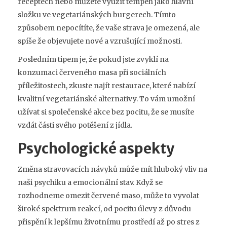
receptech nebo můžete využít tempeh jako hlavní
složku ve vegetariánských burgerech. Tímto
způsobem nepocítíte, že vaše strava je omezená, ale
spíše že objevujete nové a vzrušující možnosti.
Posledním tipem je, že pokud jste zvyklí na
konzumaci červeného masa při sociálních
příležitostech, zkuste najít restaurace, které nabízí
kvalitní vegetariánské alternativy. To vám umožní
užívat si společenské akce bez pocitu, že se musíte
vzdát části svého potěšení z jídla.
Psychologické aspekty
Změna stravovacích návyků může mít hluboký vliv na
naši psychiku a emocionální stav. Když se
rozhodneme omezit červené maso, může to vyvolat
široké spektrum reakcí, od pocitu úlevy z důvodu
přispění k lepšímu životnímu prostředí až po stres z