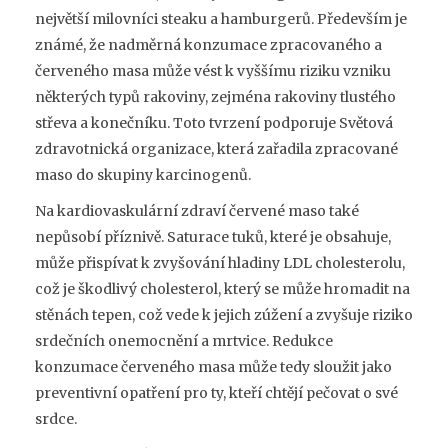
největší milovníci steaku a hamburgerů. Především je
známé, že nadměrná konzumace zpracovaného a
červeného masa může vést k vyššímu riziku vzniku
některých typů rakoviny, zejména rakoviny tlustého
střeva a konečníku. Toto tvrzení podporuje Světová
zdravotnická organizace, která zařadila zpracované
maso do skupiny karcinogenů.
Na kardiovaskulární zdraví červené maso také
nepůsobí příznivě. Saturace tuků, které je obsahuje,
může přispívat k zvyšování hladiny LDL cholesterolu,
což je škodlivý cholesterol, který se může hromadit na
stěnách tepen, což vede k jejich zúžení a zvyšuje riziko
srdečních onemocnění a mrtvice. Redukce
konzumace červeného masa může tedy sloužit jako
preventivní opatření pro ty, kteří chtějí pečovat o své
srdce.