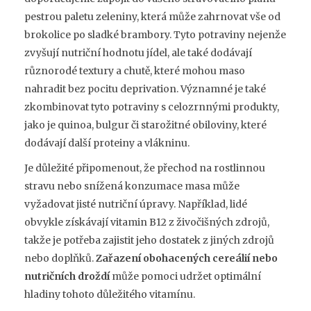
pestrou paletu zeleniny, která může zahrnovat vše od
brokolice po sladké brambory. Tyto potraviny nejenže
zvyšují nutriční hodnotu jídel, ale také dodávají
různorodé textury a chutě, které mohou maso
nahradit bez pocitu deprivation. Významné je také
zkombinovat tyto potraviny s celozrnnými produkty,
jako je quinoa, bulgur či starožitné obiloviny, které
dodávají další proteiny a vlákninu.
Je důležité připomenout, že přechod na rostlinnou
stravu nebo snížená konzumace masa může
vyžadovat jisté nutriční úpravy. Například, lidé
obvykle získávají vitamin B12 z živočišných zdrojů,
takže je potřeba zajistit jeho dostatek z jiných zdrojů
nebo doplňků.
Zařazení obohacených cereálií nebo
nutričních droždí
může pomoci udržet optimální
hladiny tohoto důležitého vitamínu.