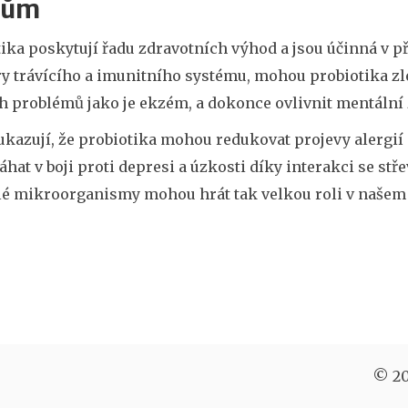
vům
tika poskytují řadu zdravotních výhod a jsou účinná v 
y trávícího a imunitního systému, mohou probiotika zle
h problémů jako je ekzém, a dokonce ovlivnit mentální 
ukazují, že probiotika mohou redukovat projevy alergií
at v boji proti depresi a úzkosti díky interakci se stř
lé mikroorganismy mohou hrát tak velkou roli v našem 
© 20