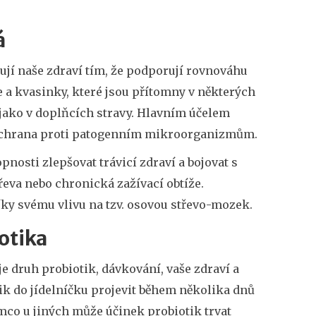
á
ují naše zdraví tím, že podporují rovnováhu
 a kvasinky, které jsou přítomny v některých
 jako v doplňcích stravy. Hlavním účelem
a ochrana proti patogenním mikroorganizmům.
pnosti zlepšovat trávicí zdraví a bojovat s
eva nebo chronická zažívací obtíže.
ky svému vlivu na tzv. osovou střevo-mozek.
otika
je druh probiotik, dávkování, vaše zdraví a
tik do jídelníčku projevit během několika dnů
mco u jiných může účinek probiotik trvat