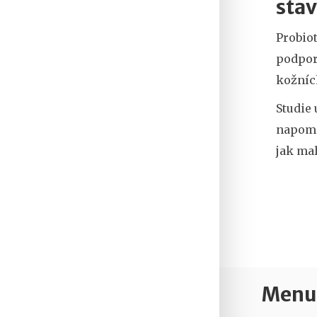
sta
Probio
podpor
kožníc
Studie 
napomáh
jak ma
Menu