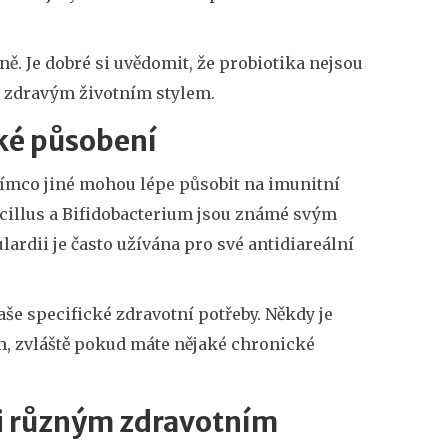
ně. Je dobré si uvědomit, že probiotika nejsou
a zdravým životním stylem.
cké působení
atímco jiné mohou lépe působit na imunitní
acillus a Bifidobacterium jsou známé svým
ardii je často užívána pro své antidiareální
aše specifické zdravotní potřeby. Někdy je
m, zvláště pokud máte nějaké chronické
ti různým zdravotním