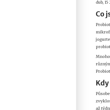
dub, 15
Co j
Probiot
mikrofl
jogurte
probio
Mnoho l
různým
Probio
Kdy 
Působen
zvyklos
až týdn