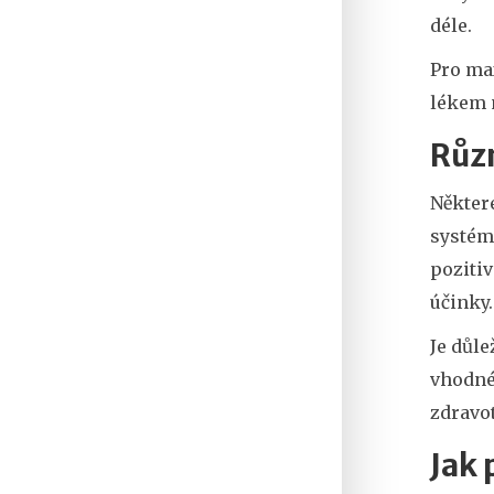
déle.
Pro max
lékem 
Různ
Některé
systém
pozitiv
účinky.
Je důle
vhodné
zdravot
Jak 