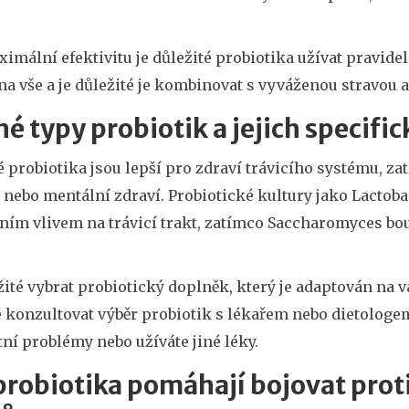
imální efektivitu je důležité probiotika užívat pravidel
na vše a je důležité je kombinovat s vyváženou stravou 
é typy probiotik a jejich specifi
 probiotika jsou lepší pro zdraví trávicího systému, z
 nebo mentální zdraví. Probiotické kultury jako Lactob
ním vlivem na trávicí trakt, zatímco Saccharomyces boul
žité vybrat probiotický doplněk, který je adaptován na v
 konzultovat výběr probiotik s lékařem nebo dietologe
ní problémy nebo užíváte jiné léky.
probiotika pomáhají bojovat pro