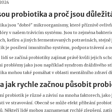
 2024
sou probiotika a proč jsou důležit
ika jsou "dobré" mikroorganismy, které příznivě ovlivň
óry v našem trávicím systému. Jsou to zejména bakterie
ch, kefíru a jiných fermentovaných potravinách, stejně
tik je posílení imunitního systému, podpora trávení 
idí se začíná probiotiky zajímat právě kvůli jejich scho
i problémy jako jsou například syndrom dráždivého stř
tika mohou také pomáhat v oblasti mentálního zdraví dí
a jak rychle začnou působit probi
í probiotik je různé a závisí na mnoha faktorech, jako 
ti ve stravování. Obecně se může efekt přibrání probio
ů. Někteří lidé mohou zaznamenat rychlé zlepšení, zatí