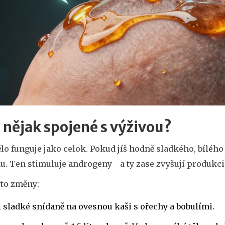
o nějak spojené s výživou?
lo funguje jako celok. Pokud jíš hodně sladkého, bílého 
u. Ten stimuluje androgeny - a ty zase zvyšují produkc
yto změny:
sladké snídaně na ovesnou kaši s ořechy a bobulími.