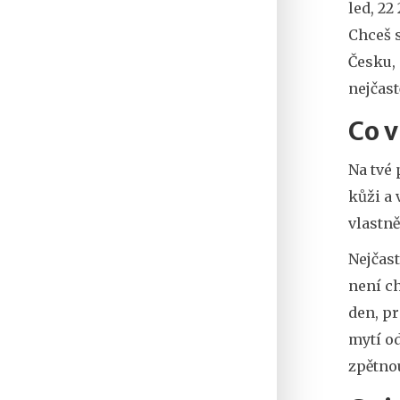
led, 22
Chceš s
Česku, 
nejčast
Co v
Na tvé 
kůži a 
vlastně
Nejčast
není ch
den, pr
mytí od
zpětnou