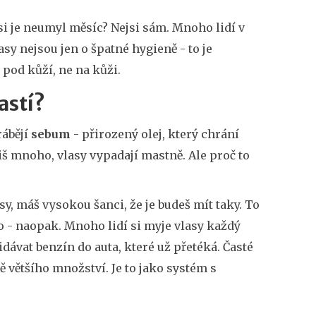
jsi je neumyl měsíc? Nejsi sám. Mnoho lidí v
asy nejsou jen o špatné hygieně - to je
 pod kůží, ne na kůži.
astí?
rábějí
sebum
- přirozený olej, který chrání
liš mnoho, vlasy vypadají mastně. Ale proč to
sy, máš vysokou šanci, že je budeš mít taky. To
sto - naopak. Mnoho lidí si myje vlasy každý
idávat benzín do auta, které už přetéká. Časté
tě většího množství. Je to jako systém s