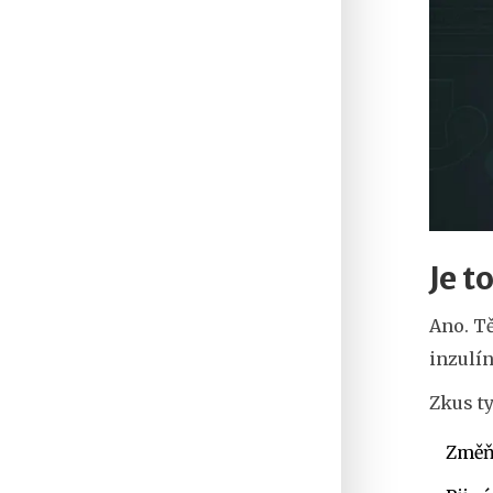
Je t
Ano. Tě
inzulín
Zkus t
Změň 