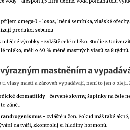
íce vody - alespoň 1,5 litru denně. Voda pomáhá tělu vy
 příjem omega-3 - losos, lněná semínka, vlašské ořechy.
lizují produkci sebumu.
mléčné výrobky - zvláště celé mléko. Studie z Univerzity 
elé mléko, měli o 40 % méně mastných vlasů za 8 týdnů.
s výrazným mastněním a vypadá
 ti vlasy mastí a zároveň vypadávají, není to jen o oleji.
réické dermatitidy
- červené skvrny, šupinky na čele n
 to zánět.
randrogenismus
- zvláště u žen. Pokud máš také akné
vání na tváři, zkontroluj si hladiny hormonů.