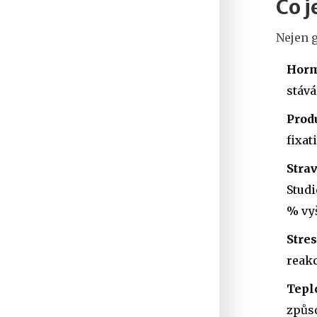
Co 
Nejen g
Hor
stává
Prod
fixat
Stra
Studi
% vyš
Stres
reakc
Tepl
způso