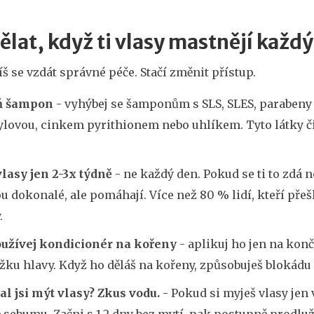
ělat, když ti vlasy mastnějí každ
 se vzdát správné péče. Stačí změnit přístup.
ň šampon
- vyhýbej se šamponům s SLS, SLES, parabeny 
ylovou, cinkem pyrithionem nebo uhlíkem. Tyto látky či
lasy jen 2-3x týdně
- ne každý den. Pokud se ti to zdá
u dokonalé, ale pomáhají. Více než 80 % lidí, kteří přešl
.
užívej kondicionér na kořeny
- aplikuj ho jen na konč
ku hlavy. Když ho děláš na kořeny, způsobuješ blokádu 
al jsi mýt vlasy? Zkus vodu.
- Pokud si myješ vlasy jen 
sebumu. Začni s 1-2 dny bez mytí, pak postupně prodlužuj