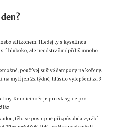
ý den?
nebo silikonem. Hledej ty s kyselinou
stí hluboko, ale neodstraňují příliš mnoho
 nemožné, používej sušivé šampony na kořeny.
i na mytí jen 2x týdně, hlásilo vylepšení za 3
etiny. Kondicionér je pro vlasy, ne pro
žláz.
vodou, tělo se postupně přizpůsobí a vyrábí
. Více než 60 % lidí, kteří to vyzkoušeli,