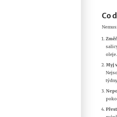
Co d
Nemusíš
Změ
salic
oleje.
Myj v
Nejso
týdny
Nepo
pokož
Přest
méně 