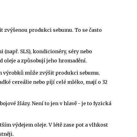
t zvýšenou produkci sebumu. To se často
 (např. SLS), kondicionéry, séry nebo
od oleje a způsobují jeho hromadění.
h výrobků může zvýšit produkci sebumu.
ladké cereálie nebo píjí celé mléko, mají o 32
ojové žlázy. Není to jen v hlavě - je to fyzická
ětším výdejem oleje. V létě zase pot a vlhkost
tněji.