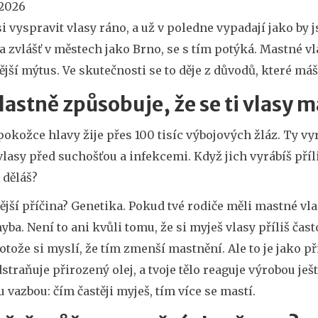
 2026
i vyspravit vlasy ráno, a už v poledne vypadají jako by 
a zvlášť v městech jako Brno, se s tím potýká. Mastné vl
ější mýtus. Ve skutečnosti se to děje z důvodů, které máš
lastně způsobuje, že se ti vlasy m
pokožce hlavy žije přes 100 tisíc výbojových žláz. Ty vy
vlasy před suchošťou a infekcemi. Když jich vyrábíš pří
 děláš?
ější příčina? Genetika. Pokud tvé rodiče měli mastné vla
yba. Není to ani kvůli tomu, že si myješ vlasy příliš ča
otože si myslí, že tím zmenší mastnění. Ale to je jako př
straňuje přirozený olej, a tvoje tělo reaguje výrobou ješ
 vazbou: čím častěji myješ, tím více se mastí.