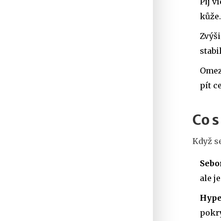
Pij v
kůže.
Zvýši
stabi
Omez 
pít c
Co 
Když se
Sebo
ale je
Hype
pokrý