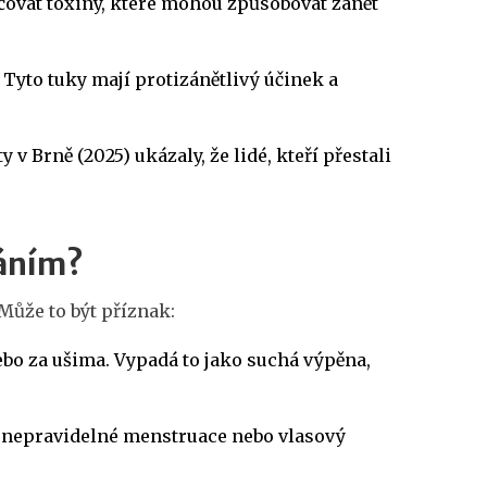
lučovat toxiny, které mohou způsobovat zánět
 Tyto tuky mají protizánětlivý účinek a
v Brně (2025) ukázaly, že lidé, kteří přestali
váním?
 Může to být příznak:
ebo za ušima. Vypadá to jako suchá výpěna,
, nepravidelné menstruace nebo vlasový