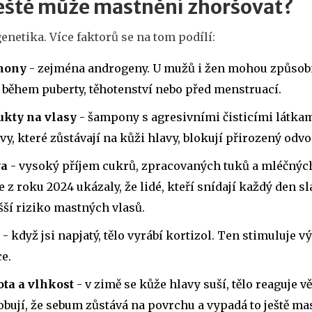
ještě může mastnění zhoršovat?
enetika. Více faktorů se na tom podílí:
mony
- zejména androgeny. U mužů i žen mohou způsobi
 během puberty, těhotenství nebo před menstruací.
ukty na vlasy
- šampony s agresivními čisticími látkami
ivy, které zůstávají na kůži hlavy, blokují přirozený odv
va
- vysoký příjem cukrů, zpracovaných tuků a mléčnýc
e z roku 2024 ukázaly, že lidé, kteří snídají každý den s
ší riziko mastných vlasů.
- když jsi napjatý, tělo vyrábí kortizol. Ten stimuluje výb
e.
ota a vlhkost
- v zimě se kůže hlavy suší, tělo reaguje v
bují, že sebum zůstává na povrchu a vypadá to ještě mas