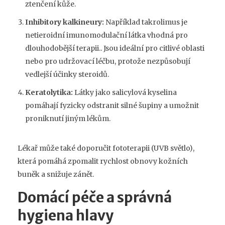
ztenčení kůže.
Inhibitory kalkineury:
Například
takrolimus
je
netieroidní imunomodulační látka vhodná pro
dlouhodobější terapii
.
. Jsou ideální pro citlivé oblasti
nebo pro udržovací léčbu, protože nezpůsobují
vedlejší účinky steroidů.
Keratolytika:
Látky jako salicylová kyselina
pomáhají fyzicky odstranit silné šupiny a umožnit
proniknutí jiným lékům.
Lékař může také doporučit fototerapii (UVB světlo),
která pomáhá zpomalit rychlost obnovy kožních
buněk a snižuje zánět.
Domácí péče a správná
hygiena hlavy