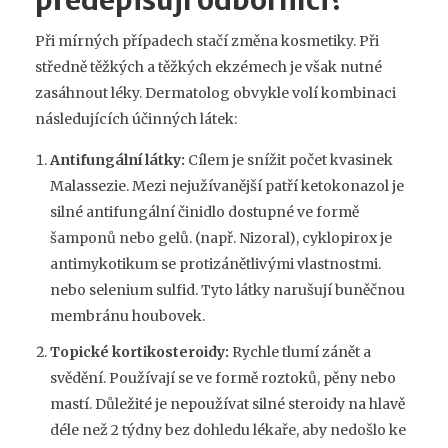
předepisují odborníci?
Při mírných případech stačí změna kosmetiky. Při
středně těžkých a těžkých ekzémech je však nutné
zasáhnout léky. Dermatolog obvykle volí kombinaci
následujících účinných látek:
Antifungální látky:
Cílem je snížit počet kvasinek
Malassezie. Mezi nejužívanější patří
ketokonazol
je
silné antifungální činidlo dostupné ve formě
šamponů nebo gelů
.
(např. Nizoral),
cyklopirox
je
antimykotikum se protizánětlivými vlastnostmi
.
nebo selenium sulfid. Tyto látky narušují buněčnou
membránu houbovek.
Topické kortikosteroidy:
Rychle tlumí zánět a
svědění. Používají se ve formě roztoků, pěny nebo
mastí. Důležité je nepoužívat silné steroidy na hlavě
déle než 2 týdny bez dohledu lékaře, aby nedošlo ke