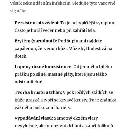
vést k sekundárním infekcím. Sledujte tyto varovné
signály:
Persistentní svědění:
To je nejtypičtější symptom.
Často je horší večer nebo při zahřátí těla.
Erytém (zarudnutí):
Pod šupinami najdete
zapálenou, červenou kůži. Může být bolestivá na
dotek.
Lupeny různé konzistence:
Od jemného bílého
prášku po silné, mastné pláty, které jsou těžko
odstranitelné.
Tvorba krustu a trhlin:
V pokročilých stádiích se
kůže praská a tvoří se krvavé krusty. To je známka
vážného poškození bariéry.
Vypadávání vlasů:
Samotný ekzém vlasy
nevylučuje, ale intenzivní drbání a zánět folikulů