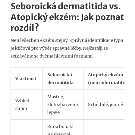
Seboroická dermatitida vs.
Atopický ekzém: Jak poznat
rozdíl?
Není všechen ekzém stejný. Správná identifikace typu
je klíčová pro výběr správné léčby. Nejčastěji se
setkáváme se dvěma hlavními formami.
Seboroická
Atopický ekzém
Vlastnost
dermatitida
(neurodermatitida)
Mastné,
Vzhled
žlutozbarvené,
Sché, bílé, jemné
šupin
lepivé
Zóna bohatá
na mazové