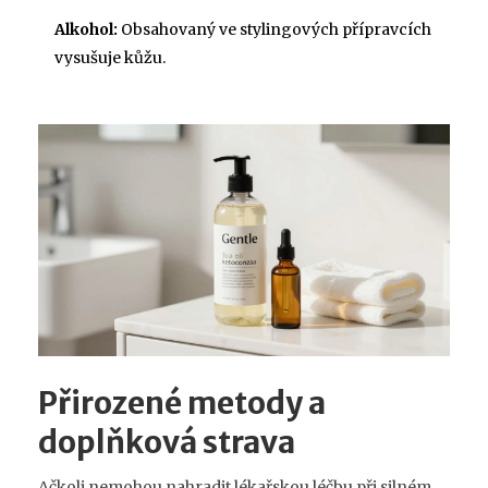
Alkohol:
Obsahovaný ve stylingových přípravcích
vysušuje kůžu.
Přirozené metody a
doplňková strava
Ačkoli nemohou nahradit lékařskou léčbu při silném