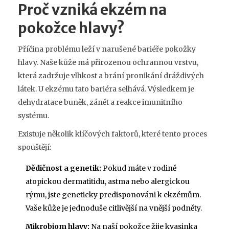
Proč vzniká ekzém na
pokožce hlavy?
Příčina problému leží v narušené bariéře pokožky
hlavy. Naše kůže má přirozenou ochrannou vrstvu,
která zadržuje vlhkost a brání pronikání dráždivých
látek. U ekzému tato bariéra selhává. Výsledkem je
dehydratace buněk, zánět a reakce imunitního
systému.
Existuje několik klíčových faktorů, které tento proces
spouštějí:
Dědičnost a genetik:
Pokud máte v rodině
atopickou dermatitidu, astma nebo alergickou
rýmu, jste geneticky predisponováni k ekzémům.
Vaše kůže je jednoduše citlivější na vnější podněty.
Mikrobiom hlavy:
Na naší pokožce žije kvasinka