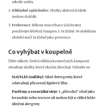
nikoliv nehty.
Důkladně opláchněte:
Zbytky aktivních látek
mohou dráždit.
Frekvence:
Během exacerbace (záchvatu)
používejte léčebný šampon 2-3x týdně. Ve stabilním
období stačí 1x týdně jako prevence.
Co vyhýbat v koupelně
Čtěte etikety. Drtivá většina komerčních šamponů
obsahuje složky, které ekzém zhoršují. Vyhněte se:
SLS/SLES (sulfáty):
Silné detergenty, které
odstraňují přirozený lipidový film.
Parfémy a esenciální oleje:
I „přírodní“ vůně jako
levandule nebo tea tree oil mohou být u citlivé kůže
silnými alergeny.