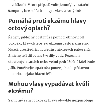
mytí škodit. V tom případě volte jemné, hydratační
šampony bez sulfátů a myjte vlasy 2-3x týdně.
Pomáhá proti ekzému hlavy
octový oplach?
Ředěný jablečný ocet může pomoci obnovit pH
pokožky hlavy, které je u ekzémů často narušeno.
Kyselá prostředí inhibuje růst některých patogenů.
Smíchejte 1 díl octa s 3-4 díly vody. Pozor: na
otevřených ranách nebo velmi podrážděné kůži bude
pálit. Používejte opatrně a pouze jako doplňkovou
metodu, ne jako hlavní léčbu.
Mohou vlasy vypadávat kvůli
ekzému?
Samotný zánět pokožky hlavy obvykle nezpůsobuje