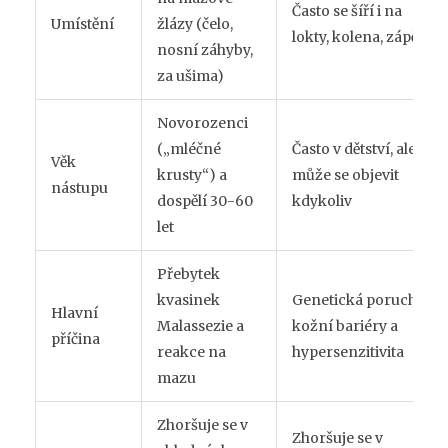
Často se šíří i na
Umístění
žlázy (čelo,
lokty, kolena, zápěstí
nosní záhyby,
za ušima)
Novorozenci
(„mléčné
Často v dětství, ale
Věk
krusty“) a
může se objevit
nástupu
dospělí 30-60
kdykoliv
let
Přebytek
kvasinek
Genetická porucha
Hlavní
Malassezie a
kožní bariéry a
příčina
reakce na
hypersenzitivita
mazu
Zhoršuje se v
Zhoršuje se v