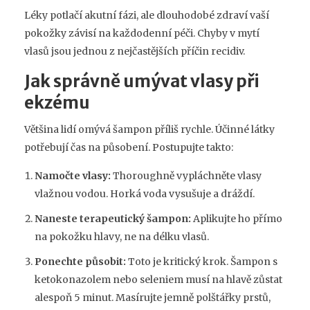
Léky potlačí akutní fázi, ale dlouhodobé zdraví vaší
pokožky závisí na každodenní péči. Chyby v mytí
vlasů jsou jednou z nejčastějších příčin recidiv.
Jak správně umývat vlasy při
ekzému
Většina lidí omývá šampon příliš rychle. Účinné látky
potřebují čas na působení. Postupujte takto:
Namočte vlasy:
Thoroughně vypláchněte vlasy
vlažnou vodou. Horká voda vysušuje a dráždí.
Naneste terapeutický šampon:
Aplikujte ho přímo
na pokožku hlavy, ne na délku vlasů.
Ponechte působit:
Toto je kritický krok. Šampon s
ketokonazolem nebo seleniem musí na hlavě zůstat
alespoň 5 minut. Masírujte jemně polštářky prstů,