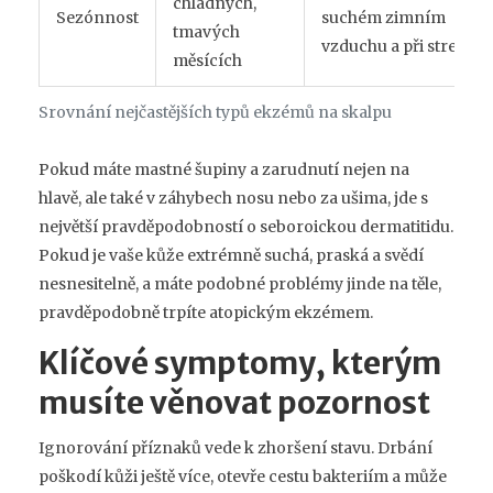
chladných,
Sezónnost
suchém zimním
tmavých
vzduchu a při stresu
měsících
Srovnání nejčastějších typů ekzémů na skalpu
Pokud máte mastné šupiny a zarudnutí nejen na
hlavě, ale také v záhybech nosu nebo za ušima, jde s
největší pravděpodobností o seboroickou dermatitidu.
Pokud je vaše kůže extrémně suchá, praská a svědí
nesnesitelně, a máte podobné problémy jinde na těle,
pravděpodobně trpíte atopickým ekzémem.
Klíčové symptomy, kterým
musíte věnovat pozornost
Ignorování příznaků vede k zhoršení stavu. Drbání
poškodí kůži ještě více, otevře cestu bakteriím a může