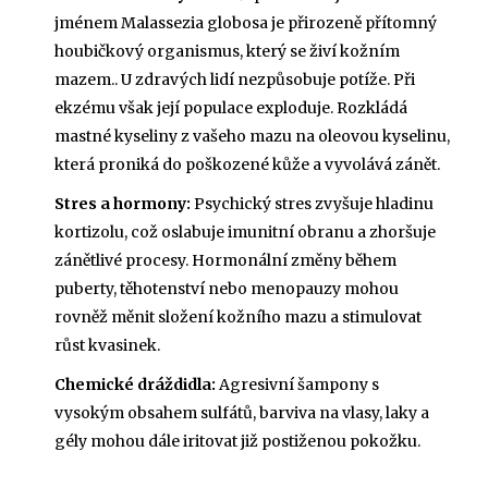
jménem
Malassezia globosa
je
přirozeně přítomný
houbičkový organismus, který se živí kožním
mazem
.
. U zdravých lidí nezpůsobuje potíže. Při
ekzému však její populace exploduje. Rozkládá
mastné kyseliny z vašeho mazu na oleovou kyselinu,
která proniká do poškozené kůže a vyvolává zánět.
Stres a hormony:
Psychický stres zvyšuje hladinu
kortizolu, což oslabuje imunitní obranu a zhoršuje
zánětlivé procesy. Hormonální změny během
puberty, těhotenství nebo menopauzy mohou
rovněž měnit složení kožního mazu a stimulovat
růst kvasinek.
Chemické dráždidla:
Agresivní šampony s
vysokým obsahem sulfátů, barviva na vlasy, laky a
gély mohou dále iritovat již postiženou pokožku.