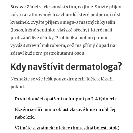
Strava:
Zánět v těle souvisí s tím, co jíme. Snízte příjem
cukru a rafinovaných sacharidů, které podporují růst
kvasinek. Zvyšte příjem omega-3 mastných kyselin
(losos, lněné semínko, vlašské ořechy), které mají
protizánětlivé účinky. Probiotika mohou pomoci
vyvážit střevní mikrobiom, což má přímý dopad na
zdraví kůže tzv. gastrokutánní osou.
Kdy navštívit dermatologa?
Nesnažte se vše řešit pouze drogérií. Jděte k lékaři,
pokud:
První domácí opatření nefungují po 2-4 týdnech.
Ekzém se šíří mimo oblast vlasové linie na obličej
nebo krk.
Všímáte si známek infekce (hnis, silná bolest, otok).