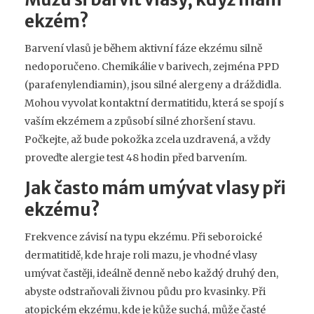
ekzém?
Barvení vlasů je během aktivní fáze ekzému silně
nedoporučeno. Chemikálie v barivech, zejména PPD
(parafenylendiamin), jsou silné alergeny a dráždidla.
Mohou vyvolat kontaktní dermatitidu, která se spojí s
vaším ekzémem a způsobí silné zhoršení stavu.
Počkejte, až bude pokožka zcela uzdravená, a vždy
proveďte alergie test 48 hodin před barvením.
Jak často mám umývat vlasy při
ekzému?
Frekvence závisí na typu ekzému. Při seboroické
dermatitidě, kde hraje roli mazu, je vhodné vlasy
umývat častěji, ideálně denně nebo každý druhý den,
abyste odstraňovali živnou půdu pro kvasinky. Při
atopickém ekzému, kde je kůže suchá, může časté