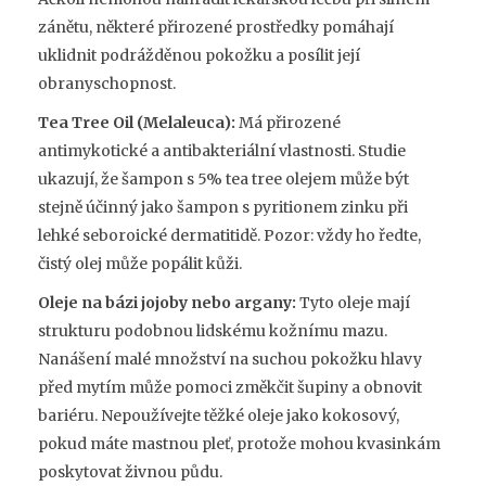
zánětu, některé přirozené prostředky pomáhají
uklidnit podrážděnou pokožku a posílit její
obranyschopnost.
Tea Tree Oil (Melaleuca):
Má přirozené
antimykotické a antibakteriální vlastnosti. Studie
ukazují, že šampon s 5% tea tree olejem může být
stejně účinný jako šampon s pyritionem zinku při
lehké seboroické dermatitidě. Pozor: vždy ho ředte,
čistý olej může popálit kůži.
Oleje na bázi jojoby nebo argany:
Tyto oleje mají
strukturu podobnou lidskému kožnímu mazu.
Nanášení malé množství na suchou pokožku hlavy
před mytím může pomoci změkčit šupiny a obnovit
bariéru. Nepoužívejte těžké oleje jako kokosový,
pokud máte mastnou pleť, protože mohou kvasinkám
poskytovat živnou půdu.