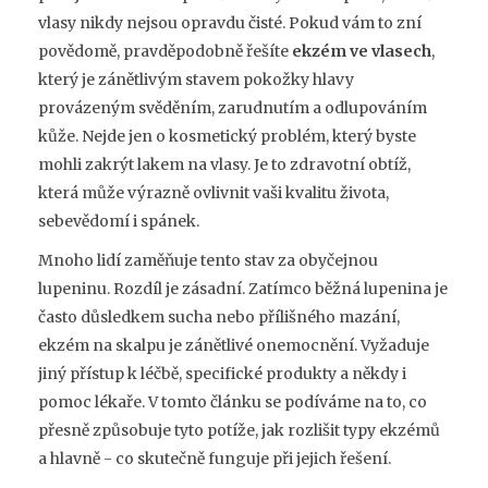
vlasy nikdy nejsou opravdu čisté. Pokud vám to zní
povědomě, pravděpodobně řešíte
ekzém ve vlasech
,
který je
zánětlivým stavem pokožky hlavy
provázeným svěděním, zarudnutím a odlupováním
kůže
.
Nejde jen o kosmetický problém, který byste
mohli zakrýt lakem na vlasy. Je to zdravotní obtíž,
která může výrazně ovlivnit vaši kvalitu života,
sebevědomí i spánek.
Mnoho lidí zaměňuje tento stav za obyčejnou
lupeninu. Rozdíl je zásadní. Zatímco běžná lupenina je
často důsledkem sucha nebo přílišného mazání,
ekzém na skalpu je zánětlivé onemocnění. Vyžaduje
jiný přístup k léčbě, specifické produkty a někdy i
pomoc lékaře. V tomto článku se podíváme na to, co
přesně způsobuje tyto potíže, jak rozlišit typy ekzémů
a hlavně - co skutečně funguje při jejich řešení.