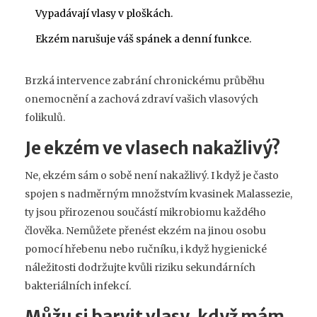
Vypadávají vlasy v ploškách.
Ekzém narušuje váš spánek a denní funkce.
Brzká intervence zabrání chronickému průběhu
onemocnění a zachová zdraví vašich vlasových
folikulů.
Je ekzém ve vlasech nakažlivý?
Ne, ekzém sám o sobě není nakažlivý. I když je často
spojen s nadměrným množstvím kvasinek Malassezie,
ty jsou přirozenou součástí mikrobiomu každého
člověka. Nemůžete přenést ekzém na jinou osobu
pomocí hřebenu nebo ručníku, i když hygienické
náležitosti dodržujte kvůli riziku sekundárních
bakteriálních infekcí.
Můžu si barvit vlasy, když mám