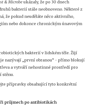
ost & Microbe
ukázaly, že po 30 dnech
druhů bakterií stále neobnoveno. Některé z
ná, že pokud neuděláte něco aktivního,
ergiím nebo dokonce chronickým únavovým
obiotických bakterií v lidském těle. Žijí
i je nazývají „první obranou“ - přímo blokují
třeva a vytváří nehostinné prostředí pro
í stěnu.
ejte přípravky obsahující tyto konkrétní
ři průjmech po antibiotikách