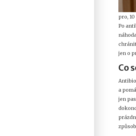
pro, 10
Po anti
náhoda.
chránit
jen o p
Co s
Antibio
a pomáh
jen pas
dokonce
prázdn
způsobu