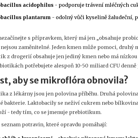
obacillus acidophilus
- podporuje trávení mléčných cuk
obacillus plantarum
- odolný vůči kyselině žaludeční,
nezačínejte s přípravkem, který má jen „obsahuje probi
nejsou zaměnitelné. Jeden kmen může pomoci, druhý mů
tik z drogerií obsahuje jen jediný kmen nebo má nízkou
biotikách potřebujete alespoň 10-50 miliard CFU denně 
íst, aby se mikroflóra obnovila?
ika z lékárny jsou jen polovina příběhu. Druhá polovina
é bakterie. Laktobacily se neživí cukrem nebo bílkovinam
ží - tedy tím, co se jmenuje prebiotikum.
e seznam potravin, které opravdu pomáhají: