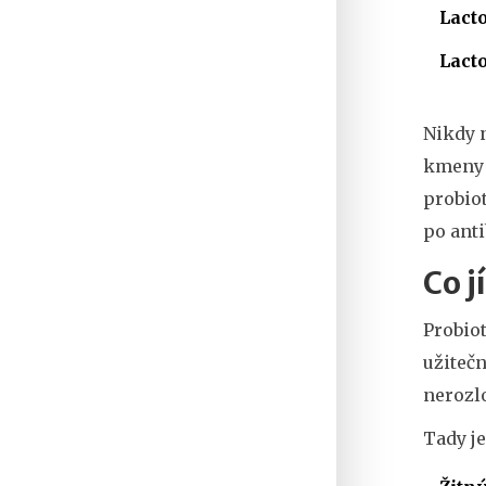
Lact
Lact
Nikdy 
kmeny 
probio
po anti
Co j
Probiot
užitečn
nerozlo
Tady j