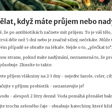
dělat, když máte průjem nebo na
é, že po antibiotikách začnete mít průjem. To je váš tělo,
rvá déle než 5 dní nebo je značně silný, nečekáte. Může
ém případě se obraťte na lékaře. Nejde o to, „přečkat to“.
hou stranu, pokud máte nadýmání, neznamená to, že prob
působuje. Zkusíte to takto:
vte příjem vlákniny na 2-3 dny - nejedte fazole, celer, cib
čujte v příjmu probiotik - nezastavujte je!
 vodu - alespoň 2 litry denně. Voda pomáhá přenášet bakt
jte trochu zeleného čaje - obsahuje katechiny, které kli