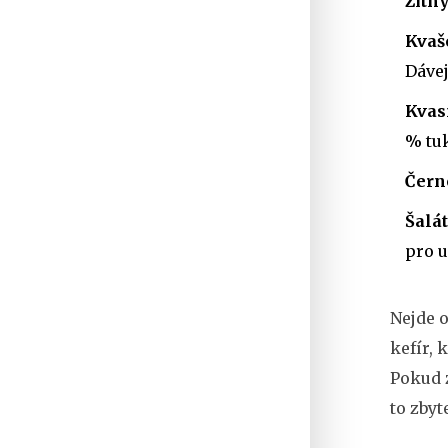
Žitn
Kvaš
Dávej
Kvas
% tu
Černé
Šalát
pro u
Nejde o
kefír, 
Pokud 
to zbyt