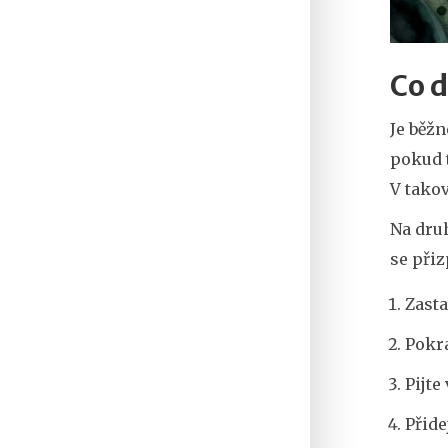
Co 
Je běžn
pokud t
V takov
Na dru
se přiz
Zasta
Pokra
Pijte
Přide