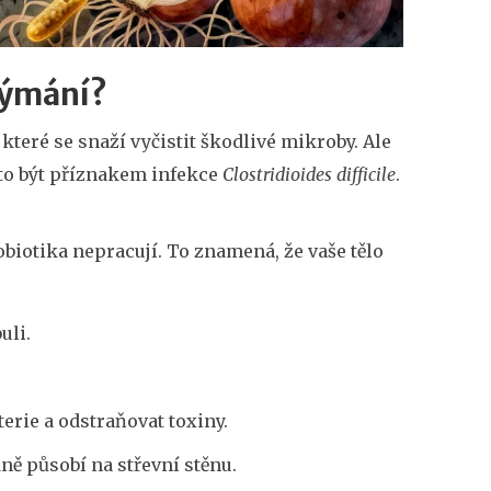
dýmání?
 které se snaží vyčistit škodlivé mikroby. Ale
 to být příznakem infekce
Clostridioides difficile
.
iotika nepracují. To znamená, že vaše tělo
uli.
erie a odstraňovat toxiny.
dně působí na střevní stěnu.