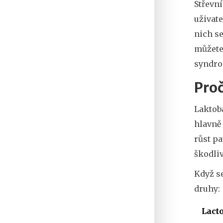
Střevní
uživat
nich s
můžete
syndr
Proč
Laktoba
hlavně 
růst pa
škodliv
Když se
druhy:
Lact