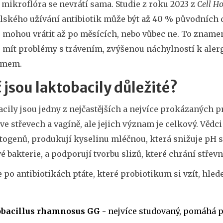
 mikroflóra se nevrátí sama. Studie z roku 2023 z
Cell H
elského užívání antibiotik může být až 40 % původních 
e mohou vrátit až po měsících, nebo vůbec ne. To zname
 mít problémy s trávením, zvýšenou náchylností k al
omem.
 jsou laktobacily důležité?
cily jsou jedny z nejčastějších a nejvíce prokázaných pr
ve střevech a vagíně, ale jejich význam je celkový. Vědc
togenů, produkují kyselinu mléčnou, která snižuje pH s
é bakterie, a podporují tvorbu slizů, které chrání střevn
 po antibiotikách ptáte, které probiotikum si vzít, hled
obacillus rhamnosus GG
- nejvíce studovaný, pomáhá p