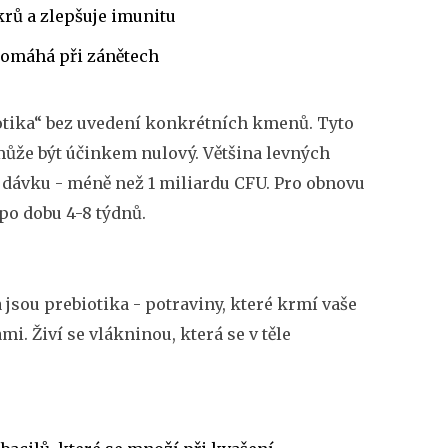
rů a zlepšuje imunitu
 pomáhá při zánětech
otika“ bez uvedení konkrétních kmenů. Tyto
že být účinkem nulový. Většina levných
 dávku - méně než 1 miliardu CFU. Pro obnovu
po dobu 4-8 týdnů.
 jsou prebiotika - potraviny, které krmí vaše
i. Živí se vlákninou, která se v těle