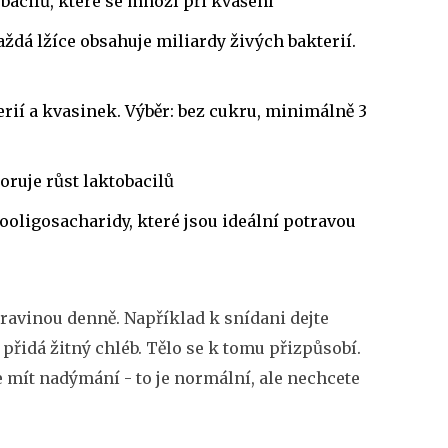
acilů, které se množí při kvašení
dá lžíce obsahuje miliardy živých bakterií.
ií a kvasinek. Výběr: bez cukru, minimálně 3
oruje růst laktobacilů
tooligosacharidy, které jsou ideální potravou
otravinou denně. Například k snídani dejte
 přidá žitný chléb. Tělo se k tomu přizpůsobí.
mít nadýmání - to je normální, ale nechcete