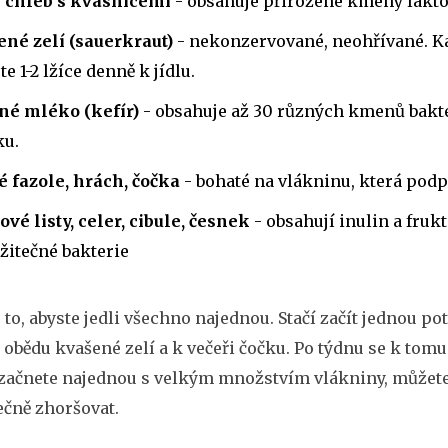
ý chléb s kvasnicemi
- obsahuje přirozené kmeny laktob
ené zelí (sauerkraut)
- nekonzervované, neohřívané. Kaž
te 1-2 lžíce denně k jídlu.
né mléko (kefír)
- obsahuje až 30 různých kmenů bakter
ku.
 fazole, hrách, čočka
- bohaté na vlákninu, která podp
ové listy, celer, cibule, česnek
- obsahují inulin a fruk
žitečné bakterie
 to, abyste jedli všechno najednou. Stačí začít jednou p
k obědu kvašené zelí a k večeři čočku. Po týdnu se k tomu
začnete najednou s velkým množstvím vlákniny, můžete 
ečně zhoršovat.