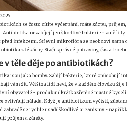
 2025
biotikách se často cítíte vyčerpání, máte zácpu, průjem,
 Antibiotika nezabíjejí jen škodlivé bakterie - zničí i ty
 před infekcemi. Střevní mikroflóra se neobnoví sama o
robiotika z lékárny. Stačí správné potraviny, čas a troc
e v těle děje po antibiotikách?
tika jsou jako bomby. Zabijí bakterie, které způsobují infe
ají vám žít. Většina lidí neví, že v každém člověku žije
ivní obyvatelé - produkují krátkozřetěné mastné kyseliny
 ovlivňují náladu. Když je antibiotikum vyčistí, zůstan
é zahradě se rychle usadí škodlivé organismy - napřík
jí průjem a záněty.