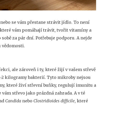
 nebo se vám přestane strávit jídlo. To není
, které vám pomáhají trávit, tvořit vitamíny a
 sobě za pár dní. Potřebuje podporu. A nejde
hu vědomosti.
kci, ale zároveň i ty, které žijí v vašem střevě
 1-2 kilogramy bakterií. Tyto mikroby nejsou
, které živí střevní buňky, regulují imunitu a
e vám střevo jako prázdná zahrada. A v té
lad
Candida
nebo
Clostridioides difficile
, které