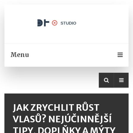
Menu
JAK ZRYCHLIT RŮST
VLASŮ? NEJÚČINNĚJŠÍ
TIPY, DOPLŇKY A MÝTY