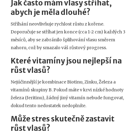
Jak často mám vlasy stříhat,
abych je měla dlouhé?
Stříhání neovlivňuje rychlost růstu z kořene.
Doporučuje se stříhat jen konce (cca 1-2 cm) každých 3
měsíců, aby se zabránilo šplihování vlasu směrem
nahoru, což by smazalo váš růstový progress.
Které vitamíny jsou nejlepší na
růst vlasů?
Nejúčinnější je kombinace Biotinu, Zinku, Železa a
vitamínů skupiny B. Pokud máte v krvi nízké hodnoty
železa (feritinu), žádný jiný vitamín nebude fungovat,
dokud tento nedostatek nedoplníte.
Může stres skutečně zastavit
růst vlasů?