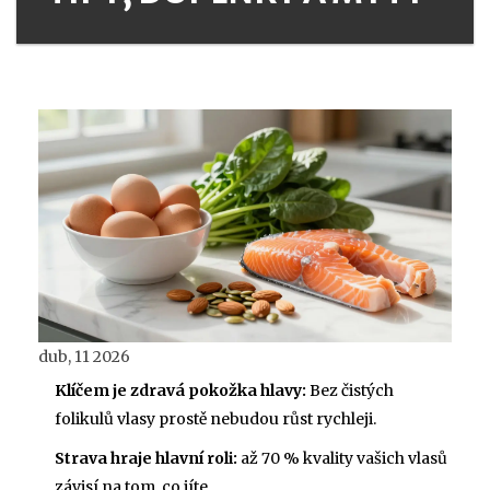
dub, 11 2026
Klíčem je zdravá pokožka hlavy:
Bez čistých
folikulů vlasy prostě nebudou růst rychleji.
Strava hraje hlavní roli:
až 70 % kvality vašich vlasů
závisí na tom, co jíte.