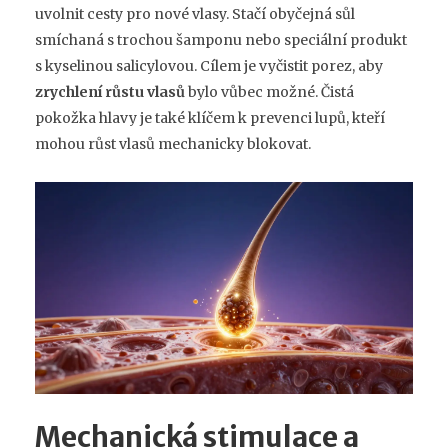
uvolnit cesty pro nové vlasy. Stačí obyčejná sůl
smíchaná s trochou šamponu nebo speciální produkt
s kyselinou salicylovou. Cílem je vyčistit porez, aby
zrychlení růstu vlasů
bylo vůbec možné. Čistá
pokožka hlavy je také klíčem k prevenci lupů, kteří
mohou růst vlasů mechanicky blokovat.
Mechanická stimulace a