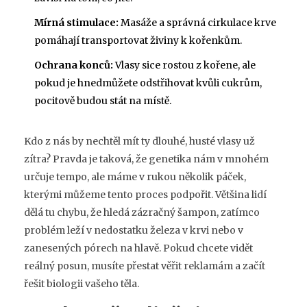
Mírná stimulace:
Masáže a správná cirkulace krve
pomáhají transportovat živiny k kořenkům.
Ochrana konců:
Vlasy sice rostou z kořene, ale
pokud je hnedmůžete odstřihovat kvůli cukrům,
pocitově budou stát na místě.
Kdo z nás by nechtěl mít ty dlouhé, husté vlasy už
zítra? Pravda je taková, že genetika nám v mnohém
určuje tempo, ale máme v rukou několik páček,
kterými můžeme tento proces podpořit. Většina lidí
dělá tu chybu, že hledá zázračný šampon, zatímco
problém leží v nedostatku železa v krvi nebo v
zanesených pórech na hlavě. Pokud chcete vidět
reálný posun, musíte přestat věřit reklamám a začít
řešit biologii vašeho těla.