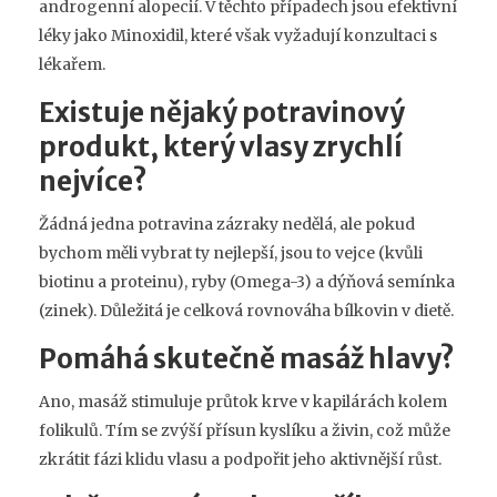
androgenní alopecií
. V těchto případech jsou efektivní
léky jako Minoxidil, které však vyžadují konzultaci s
lékařem.
Existuje nějaký potravinový
produkt, který vlasy zrychlí
nejvíce?
Žádná jedna potravina zázraky nedělá, ale pokud
bychom měli vybrat ty nejlepší, jsou to vejce (kvůli
biotinu a proteinu), ryby (Omega-3) a dýňová semínka
(zinek). Důležitá je celková rovnováha bílkovin v dietě.
Pomáhá skutečně masáž hlavy?
Ano, masáž stimuluje průtok krve v kapilárách kolem
folikulů. Tím se zvýší přísun kyslíku a živin, což může
zkrátit fázi klidu vlasu a podpořit jeho aktivnější růst.