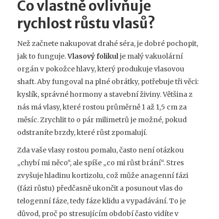
Co vlastně ovlivňuje
rychlost růstu vlasů?
Než začnete nakupovat drahé séra, je dobré pochopit,
jak to funguje.
Vlasový folikul
je
malý vakuolární
orgán v pokožce hlavy, který produkuje vlasovou
shaft
. Aby fungoval na plné obrátky, potřebuje tři věci:
kyslík, správné hormony a stavební živiny. Většina z
nás má vlasy, které rostou průměrně 1 až 1,5 cm za
měsíc. Zrychlit to o pár milimetrů je možné, pokud
odstraníte brzdy, které růst zpomalují.
Zda vaše vlasy rostou pomalu, často není otázkou
„chybí mi něco“, ale spíše „co mi růst brání“. Stres
zvyšuje hladinu kortizolu, což může anagenní fázi
(fázi růstu) předčasně ukončit a posunout vlas do
telogenní fáze, tedy fáze klidu a vypadávání. To je
důvod, proč po stresujícím období často vidíte v