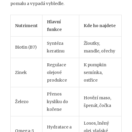
pomalu a vypadá vybledle.
Hlavní
Nutriment
Kde ho najdete
funkce
Syntéza
Žloutky,
Biotin (B7)
keratinu
mandle, ořechy
Regulace
K pumpkin
Zinek
olejové
semínka,
produkce
ostřice
Přenos
Hovězí maso,
Železo
kyslíku do
špenát, čočka
kořene
Losos, lněný
Hydratace a
Omega-3
olej, vlašské