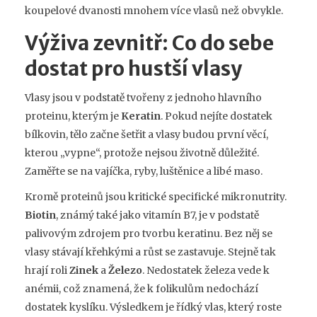
koupelové dvanosti mnohem více vlasů než obvykle.
Výživa zevnitř: Co do sebe
dostat pro hustší vlasy
Vlasy jsou v podstatě tvořeny z jednoho hlavního
proteinu, kterým je
Keratin
. Pokud nejíte dostatek
bílkovin, tělo začne šetřit a vlasy budou první věcí,
kterou „vypne“, protože nejsou životně důležité.
Zaměřte se na vajíčka, ryby, luštěnice a libé maso.
Kromě proteinů jsou kritické specifické mikronutrity.
Biotin
, známý také jako vitamín B7, je v podstatě
palivovým zdrojem pro tvorbu keratinu. Bez něj se
vlasy stávají křehkými a růst se zastavuje. Stejně tak
hrají roli
Zinek
a
Železo
. Nedostatek železa vede k
anémii, což znamená, že k folikulům nedochází
dostatek kyslíku. Výsledkem je řídký vlas, který roste