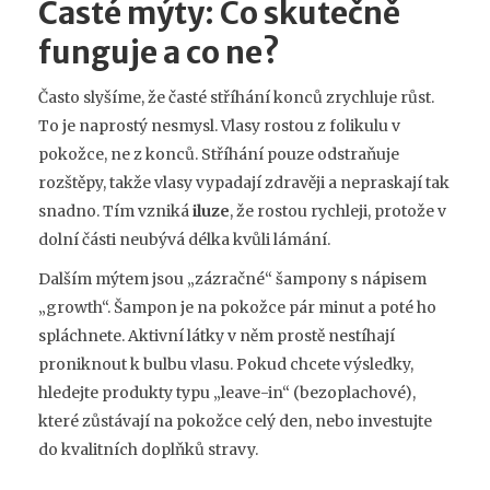
Časté mýty: Co skutečně
funguje a co ne?
Často slyšíme, že časté stříhání konců zrychluje růst.
To je naprostý nesmysl. Vlasy rostou z folikulu v
pokožce, ne z konců. Stříhání pouze odstraňuje
rozštěpy, takže vlasy vypadají zdravěji a nepraskají tak
snadno. Tím vzniká
iluze
, že rostou rychleji, protože v
dolní části neubývá délka kvůli lámání.
Dalším mýtem jsou „zázračné“ šampony s nápisem
„growth“. Šampon je na pokožce pár minut a poté ho
spláchnete. Aktivní látky v něm prostě nestíhají
proniknout k bulbu vlasu. Pokud chcete výsledky,
hledejte produkty typu „leave-in“ (bezoplachové),
které zůstávají na pokožce celý den, nebo investujte
do kvalitních doplňků stravy.