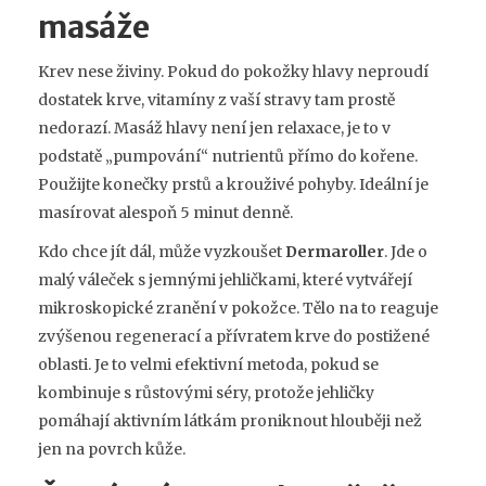
masáže
Krev nese živiny. Pokud do pokožky hlavy neproudí
dostatek krve, vitamíny z vaší stravy tam prostě
nedorazí. Masáž hlavy není jen relaxace, je to v
podstatě „pumpování“ nutrientů přímo do kořene.
Použijte konečky prstů a krouživé pohyby. Ideální je
masírovat alespoň 5 minut denně.
Kdo chce jít dál, může vyzkoušet
Dermaroller
. Jde o
malý váleček s jemnými jehličkami, které vytvářejí
mikroskopické zranění v pokožce. Tělo na to reaguje
zvýšenou regenerací a přívratem krve do postižené
oblasti. Je to velmi efektivní metoda, pokud se
kombinuje s růstovými séry, protože jehličky
pomáhají aktivním látkám proniknout hlouběji než
jen na povrch kůže.