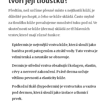
tvoří její tloušťku?
Předtím, než určíme přesné místo s nejtlustší kůží, je
důležité pochopit, z čeho se kůže skládá. Často mylně
za tloušťku kůže považujeme množství tuku pod ní. Ve
skutečnosti se kůže (derma) skládá ze tří hlavních
vrstev, které mají různé funkce:
Epidermis
je
nejvnější vrstva kůže, která slouží jako
bariéra proti patogenům a ztrátě vody
. Tato vrstva je
velmi tenká a neustále se obnovuje.
Dermis
je
střední vrstva obsahující kolagen, elastin,
cévy a nervové zakončení
. Právě derma určuje
většinu pevnosti a elasticity kůže.
Podkožní tkáň (hypodermis)
je
vrstva tuku a vaziva
pod dermou, která slouží jako izolace a tlumicí
prvek
.