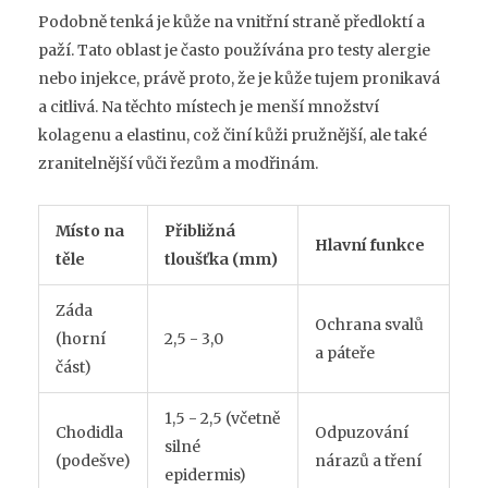
Podobně tenká je kůže na vnitřní straně předloktí a
paží. Tato oblast je často používána pro testy alergie
nebo injekce, právě proto, že je kůže tujem pronikavá
a citlivá. Na těchto místech je menší množství
kolagenu a elastinu, což činí kůži pružnější, ale také
zranitelnější vůči řezům a modřinám.
Místo na
Přibližná
Hlavní funkce
těle
tloušťka (mm)
Záda
Ochrana svalů
(horní
2,5 - 3,0
a páteře
část)
1,5 - 2,5 (včetně
Chodidla
Odpuzování
silné
(podešve)
nárazů a tření
epidermis)