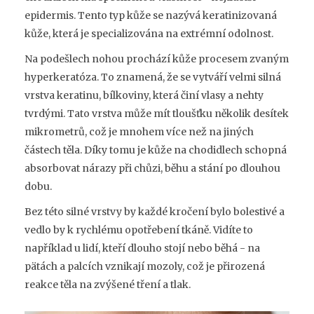
epidermis. Tento typ kůže se nazývá
keratinizovaná
kůže
, která je specializována na extrémní odolnost.
Na podešlech nohou prochází kůže procesem zvaným
hyperkeratóza. To znamená, že se vytváří velmi silná
vrstva keratinu, bílkoviny, která činí vlasy a nehty
tvrdými. Tato vrstva může mít tloušťku několik desítek
mikrometrů, což je mnohem více než na jiných
částech těla. Díky tomu je kůže na chodidlech schopná
absorbovat nárazy při chůzi, běhu a stání po dlouhou
dobu.
Bez této silné vrstvy by každé kročení bylo bolestivé a
vedlo by k rychlému opotřebení tkáně. Vidíte to
například u lidí, kteří dlouho stojí nebo běhá - na
pätách a palcích vznikají mozoly, což je přirozená
reakce těla na zvýšené tření a tlak.