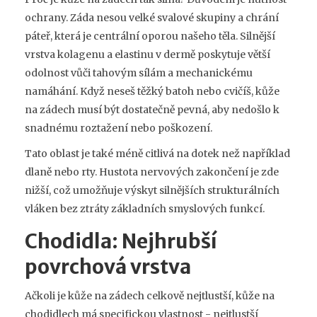
ochrany. Záda nesou velké svalové skupiny a chrání
páteř, která je centrální oporou našeho těla. Silnější
vrstva kolagenu a elastinu v dermě poskytuje větší
odolnost vůči tahovým sílám a mechanickému
namáhání. Když neseš těžký batoh nebo cvičíš, kůže
na zádech musí být dostatečně pevná, aby nedošlo k
snadnému roztažení nebo poškození.
Tato oblast je také méně citlivá na dotek než například
dlaně nebo rty. Hustota nervových zakončení je zde
nižší, což umožňuje výskyt silnějších strukturálních
vláken bez ztráty základních smyslových funkcí.
Chodidla: Nejhrubší
povrchová vrstva
Ačkoli je kůže na zádech celkově nejtlustší, kůže na
chodidlech má specifickou vlastnost - nejtlustší