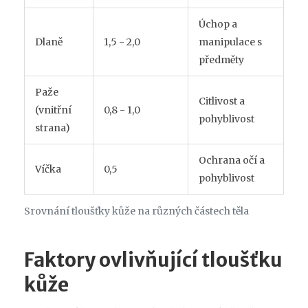
Úchop a
Dlaně
1,5 - 2,0
manipulace s
předměty
Paže
Citlivost a
(vnitřní
0,8 - 1,0
pohyblivost
strana)
Ochrana očí a
Víčka
0,5
pohyblivost
Srovnání tloušťky kůže na různých částech těla
Faktory ovlivňující tloušťku
kůže