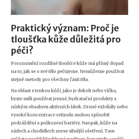
Praktický význam: Proč je
tloušťka kůže důležitá pro
péči?
Porozumění rozdílné tloušťce kůže má přímý dopad
na to, jak se o své tělo pečujeme. Nemůžeme používat
stejné metody pro všechny části těla.
Na oblast s tenkou kůží, jako je dekolt nebo víčka,
byste měli používat jemné, hydratační produkty s
nízkým obsahem aktivních látek. Drsné exfoliály nebo
vysoké koncentrace retinolu mohou způsobit
podráždění a poškození bariéry. Naopak, kůže na
zádech a chodidlech snese silnější ošetření. Tam
můžete použít hloubkové peelingy, keramidy a vyšší