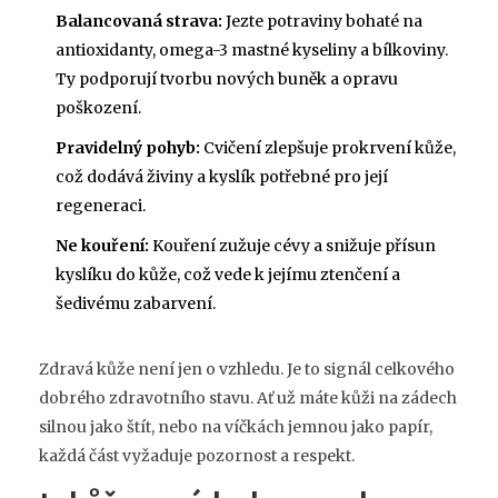
Balancovaná strava:
Jezte potraviny bohaté na
antioxidanty, omega-3 mastné kyseliny a bílkoviny.
Ty podporují tvorbu nových buněk a opravu
poškození.
Pravidelný pohyb:
Cvičení zlepšuje prokrvení kůže,
což dodává živiny a kyslík potřebné pro její
regeneraci.
Ne kouření:
Kouření zužuje cévy a snižuje přísun
kyslíku do kůže, což vede k jejímu ztenčení a
šedivému zabarvení.
Zdravá kůže není jen o vzhledu. Je to signál celkového
dobrého zdravotního stavu. Ať už máte kůži na zádech
silnou jako štít, nebo na víčkách jemnou jako papír,
každá část vyžaduje pozornost a respekt.