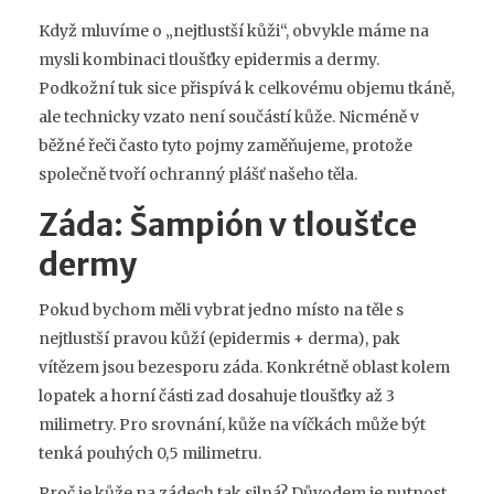
Když mluvíme o „nejtlustší kůži“, obvykle máme na
mysli kombinaci tloušťky epidermis a dermy.
Podkožní tuk sice přispívá k celkovému objemu tkáně,
ale technicky vzato není součástí kůže. Nicméně v
běžné řeči často tyto pojmy zaměňujeme, protože
společně tvoří ochranný plášť našeho těla.
Záda: Šampión v tloušťce
dermy
Pokud bychom měli vybrat jedno místo na těle s
nejtlustší pravou kůží (epidermis + derma), pak
vítězem jsou bezesporu záda. Konkrétně oblast kolem
lopatek a horní části zad dosahuje tloušťky až 3
milimetry. Pro srovnání, kůže na víčkách může být
tenká pouhých 0,5 milimetru.
Proč je kůže na zádech tak silná? Důvodem je nutnost