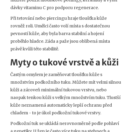
dávky vitaminu C pro podporu regenerace.
Při tetování nebo piercingu hraje tloušťka kůže
rovněž roli. Umělci často volí místa s dostatečnou
pevností kůže, aby byla barva stabilní a hojení
proběhlo hladce. Záda a paže jsou oblíbená místa
právě kvůli této stabilitě.
Myty o tukové vrstvě a kůži
Častým omylem je zaměňovat tloušťku kůže s
množstvím podkožního tuku. Můžete mít velmi silnou
kůži a zároveň minimální tukovou vrstvu, nebo
naopak tenkou kůži s velkým množstvím tuku. Tlustší
kůže neznamená automaticky lepší ochranu před
chladem - to je úkol podkožní tukové vrstvy.
Podkožní tuk se ukládá nerovnoměrně podle pohlaví
a genetiky. U žen je často více tuku na stehnech a