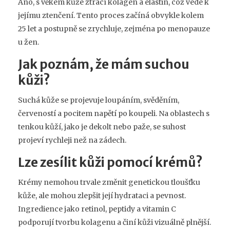
Ano, s věkem kůže ztrácí kolagen a elastin, což vede k
jejímu ztenčení. Tento proces začíná obvykle kolem
25 let a postupně se zrychluje, zejména po menopauze
u žen.
Jak poznám, že mám suchou
kůži?
Suchá kůže se projevuje loupáním, svěděním,
červeností a pocitem napětí po koupeli. Na oblastech s
tenkou kůží, jako je dekolt nebo paže, se suhost
projeví rychleji než na zádech.
Lze zesílit kůži pomocí krémů?
Krémy nemohou trvale změnit genetickou tloušťku
kůže, ale mohou zlepšit její hydrataci a pevnost.
Ingredience jako retinol, peptidy a vitamin C
podporují tvorbu kolagenu a činí kůži vizuálně plnější.