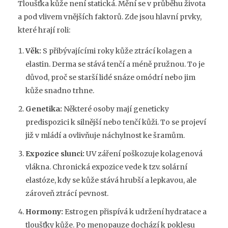
Tloušťka kůže není statická. Mění se v průběhu života
a pod vlivem vnějších faktorů. Zde jsou hlavní prvky,
které hrají roli:
Věk:
S přibývajícími roky kůže ztrácí kolagen a
elastin. Derma se stává tenčí a méně pružnou. To je
důvod, proč se starší lidé snáze omódrí nebo jim
kůže snadno trhne.
Genetika:
Některé osoby mají geneticky
predispozici k silnější nebo tenčí kůži. To se projeví
již v mládí a ovlivňuje náchylnost ke šramům.
Expozice slunci:
UV záření poškozuje kolagenová
vlákna. Chronická expozice vede k tzv. solární
elastóze, kdy se kůže stává hrubší a lepkavou, ale
zároveň ztrácí pevnost.
Hormony:
Estrogen přispívá k udržení hydratace a
tloušťky kůže. Po menopauze dochází k poklesu