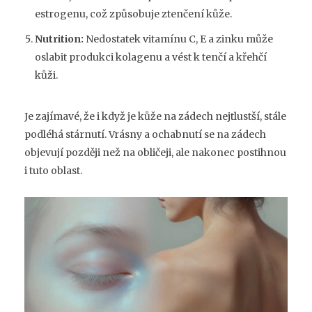
estrogenu, což způsobuje ztenčení kůže.
Nutrition:
Nedostatek vitamínu C, E a zinku může
oslabit produkci kolagenu a vést k tenčí a křehčí
kůži.
Je zajímavé, že i když je kůže na zádech nejtlustší, stále
podléhá stárnutí. Vrásny a ochabnutí se na zádech
objevují později než na obličeji, ale nakonec postihnou
i tuto oblast.