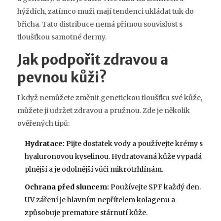
hýždích, zatímco muži mají tendenci ukládat tuk do
břicha. Tato distribuce nemá přímou souvislost s
tloušťkou samotné dermy.
Jak podpořit zdravou a
pevnou kůži?
I když nemůžete změnit genetickou tloušťku své kůže,
můžete ji udržet zdravou a pružnou. Zde je několik
ověřených tipů:
Hydratace:
Pijte dostatek vody a používejte krémy s
hyaluronovou kyselinou. Hydratovaná kůže vypadá
plnější a je odolnější vůči mikrotrhlínám.
Ochrana před sluncem:
Používejte SPF každý den.
UV záření je hlavním nepřítelem kolagenu a
způsobuje premature stárnutí kůže.