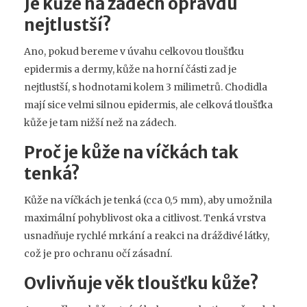
Je kůže na zádech opravdu
nejtlustší?
Ano, pokud bereme v úvahu celkovou tloušťku
epidermis a dermy, kůže na horní části zad je
nejtlustší, s hodnotami kolem 3 milimetrů. Chodidla
mají sice velmi silnou epidermis, ale celková tloušťka
kůže je tam nižší než na zádech.
Proč je kůže na víčkách tak
tenká?
Kůže na víčkách je tenká (cca 0,5 mm), aby umožnila
maximální pohyblivost oka a citlivost. Tenká vrstva
usnadňuje rychlé mrkání a reakci na dráždivé látky,
což je pro ochranu očí zásadní.
Ovlivňuje věk tloušťku kůže?