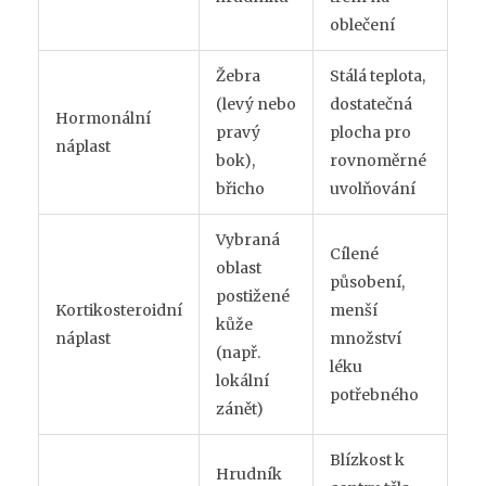
oblečení
Žebra
Stálá teplota,
(levý nebo
dostatečná
Hormonální
pravý
plocha pro
náplast
bok),
rovnoměrné
břicho
uvolňování
Vybraná
Cílené
oblast
působení,
postižené
Kortikosteroidní
menší
kůže
náplast
množství
(např.
léku
lokální
potřebného
zánět)
Blízkost k
Hrudník