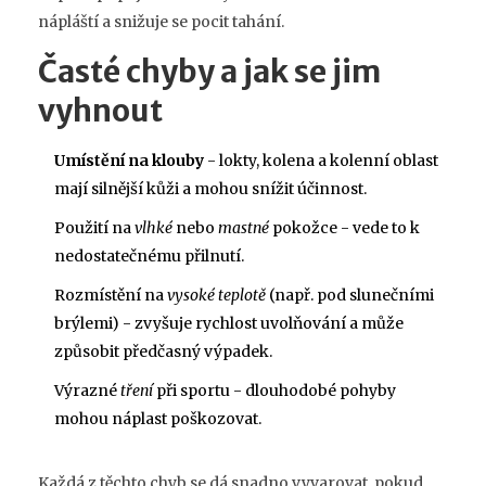
nápláští a snižuje se pocit tahání.
Časté chyby a jak se jim
vyhnout
Umístění na klouby
- lokty, kolena a kolenní oblast
mají silnější kůži a mohou snížit účinnost.
Použití na
vlhké
nebo
mastné
pokožce - vede to k
nedostatečnému přilnutí.
Rozmístění na
vysoké teplotě
(např. pod slunečními
brýlemi) - zvyšuje rychlost uvolňování a může
způsobit předčasný výpadek.
Výrazné
tření
při sportu - dlouhodobé pohyby
mohou náplast poškozovat.
Každá z těchto chyb se dá snadno vyvarovat, pokud