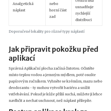
centru těla
Analgetická
nebo
usnadňuje
náplast
horní část
rychlejší
zad
distribuci
Doporučené lokality pro různé typy náplastí
Jak připravit pokožku před
aplikací
Správná
Aplikační plocha
začíná čistotou. Očistěte
místo teplou vodou a jemným mýdlem, poté osušte
papírovým ručníkem. Vyhněte se krémům, mazu nebo
deodorantu - ty mohou vytvořit bariéru a snížit
vstřebávání. Pokud je kůže příliš suchá, můžete ji lehce
navlhčit a nechat uschnout, než náplast přilepíte.