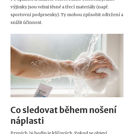
výjimky jsou velmi těsné a třecí materiály (např.
sportovní podprsenky). Ty mohou způsobit odtržení a
snížit účinnost.
Co sledovat během nošení
náplasti
Prvních 24 hodin je klíčových. Pokud se objeví