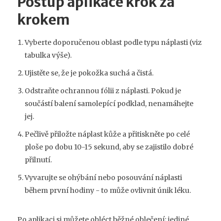
Postup aplikace krok za
krokem
Vyberte doporučenou oblast podle typu náplasti (viz
tabulka výše).
Ujistěte se, že je pokožka suchá a čistá.
Odstraňte ochrannou fólii z náplasti. Pokud je
součástí balení samolepící podklad, nenamáhejte
jej.
Pečlivě přiložte náplast kůže a přitiskněte po celé
ploše po dobu 10-15 sekund, aby se zajistilo dobré
přilnutí.
Vyvarujte se ohýbání nebo posouvání náplasti
během první hodiny - to může ovlivnit únik léku.
Po aplikaci si můžete obléct běžné oblečení; jediné