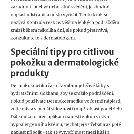
zarudnutí, puchýř nebo silné svědění, je vhodné
náplast odstranit a místo vyčistit. Tento krok se
nazývá
Kontrola reakce
. Většina lehkých podráždění
zmizí během několika dní, ale pokud přetrvává,
konzultujte to s dermatologem.
Speciální tipy pro citlivou
pokožku a dermatologické
produkty
Dermokosmetika často kombinuje léčivé látky s
hydratačními složkami, aby se snížilo podráždění.
Pokud používáte
Dermokosmetiku
ve formě náplasti,
volte místa s menší skluzností (např. oblast podél žeb).
Dále můžete před aplikací nanést tenkou vrstvu
hypoalergenního krému, nechat jej vstřebat a až poté
náplast připojit - tak se vytvoří most mezi kůží a