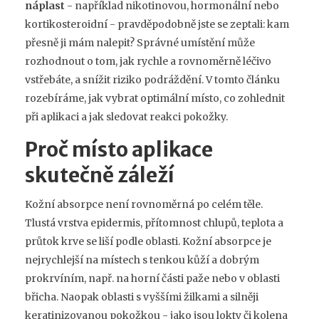
náplast
- například nikotinovou, hormonální nebo
kortikosteroidní - pravděpodobně jste se zeptali: kam
přesně ji mám nalepit? Správné umístění může
rozhodnout o tom, jak rychle a rovnoměrně léčivo
vstřebáte, a snížit riziko podráždění. V tomto článku
rozebíráme, jak vybrat optimální místo, co zohlednit
při aplikaci a jak sledovat reakci pokožky.
Proč místo aplikace
skutečně záleží
Kožní absorpce není rovnoměrná po celém těle.
Tlustá vrstva epidermis, přítomnost chlupů, teplota a
průtok krve se liší podle oblasti.
Kožní absorpce
je
nejrychlejší na místech s tenkou kůží a dobrým
prokrvíním, např. na horní části paže nebo v oblasti
břicha. Naopak oblasti s vyššími žilkami a silněji
keratinizovanou pokožkou - jako jsou lokty či kolena