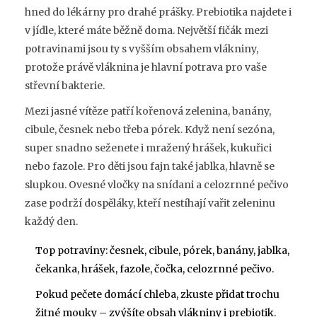
hned do lékárny pro drahé prášky. Prebiotika najdete i
v jídle, které máte běžně doma. Největší fičák mezi
potravinami jsou ty s vyšším obsahem vlákniny,
protože právě vláknina je hlavní potrava pro vaše
střevní bakterie.
Mezi jasné vítěze patří kořenová zelenina, banány,
cibule, česnek nebo třeba pórek. Když není sezóna,
super snadno seženete i mražený hrášek, kukuřici
nebo fazole. Pro děti jsou fajn také jablka, hlavně se
slupkou. Ovesné vločky na snídani a celozrnné pečivo
zase podrží dospěláky, kteří nestíhají vařit zeleninu
každý den.
Top potraviny: česnek, cibule, pórek, banány, jablka,
čekanka, hrášek, fazole, čočka, celozrnné pečivo.
Pokud pečete domácí chleba, zkuste přidat trochu
žitné mouky – zvýšíte obsah vlákniny i prebiotik.