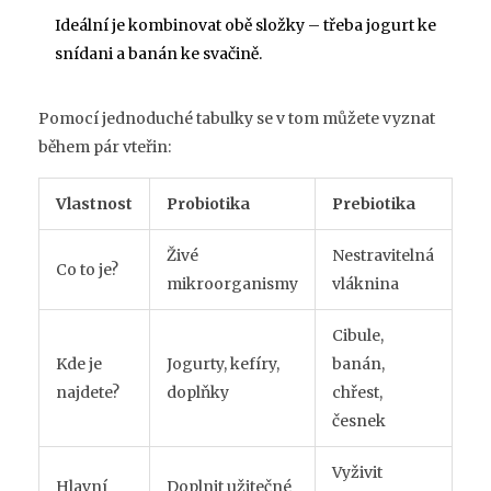
Ideální je kombinovat obě složky – třeba jogurt ke
snídani a banán ke svačině.
Pomocí jednoduché tabulky se v tom můžete vyznat
během pár vteřin:
Vlastnost
Probiotika
Prebiotika
Živé
Nestravitelná
Co to je?
mikroorganismy
vláknina
Cibule,
Kde je
Jogurty, kefíry,
banán,
najdete?
doplňky
chřest,
česnek
Vyživit
Hlavní
Doplnit užitečné