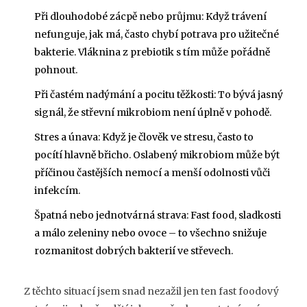
Při dlouhodobé zácpě nebo průjmu: Když trávení
nefunguje, jak má, často chybí potrava pro užitečné
bakterie. Vláknina z prebiotik s tím může pořádně
pohnout.
Při častém nadýmání a pocitu těžkosti: To bývá jasný
signál, že střevní mikrobiom není úplně v pohodě.
Stres a únava: Když je člověk ve stresu, často to
pocítí hlavně břicho. Oslabený mikrobiom může být
příčinou častějších nemocí a menší odolnosti vůči
infekcím.
Špatná nebo jednotvárná strava: Fast food, sladkosti
a málo zeleniny nebo ovoce – to všechno snižuje
rozmanitost dobrých bakterií ve střevech.
Z těchto situací jsem snad nezažil jen ten fast foodový