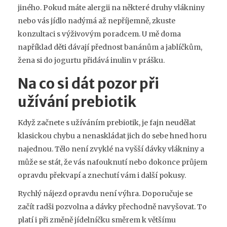
jiného. Pokud máte alergii na některé druhy vlákniny
nebo vás jídlo nadýmá až nepříjemně, zkuste
konzultaci s výživovým poradcem. U mě doma
například děti dávají přednost banánům a jablíčkům,
žena si do jogurtu přidává inulin v prášku.
Na co si dát pozor při
užívání prebiotik
Když začnete s užíváním prebiotik, je fajn neudělat
klasickou chybu a nenaskládat jich do sebe hned horu
najednou. Tělo není zvyklé na vyšší dávky vlákniny a
může se stát, že vás nafouknutí nebo dokonce průjem
opravdu překvapí a znechutí vám i další pokusy.
Rychlý nájezd opravdu není výhra. Doporučuje se
začít radši pozvolna a dávky přechodně navyšovat. To
platí i při změně jídelníčku směrem k většímu