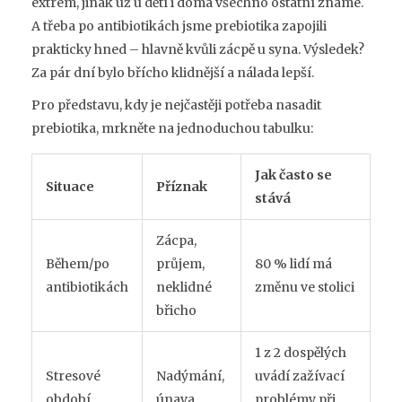
extrém, jinak už u dětí i doma všechno ostatní známe.
A třeba po antibiotikách jsme prebiotika zapojili
prakticky hned – hlavně kvůli zácpě u syna. Výsledek?
Za pár dní bylo břícho klidnější a nálada lepší.
Pro představu, kdy je nejčastěji potřeba nasadit
prebiotika, mrkněte na jednoduchou tabulku:
Jak často se
Situace
Příznak
stává
Zácpa,
Během/po
průjem,
80 % lidí má
antibiotikách
neklidné
změnu ve stolici
břicho
1 z 2 dospělých
Stresové
Nadýmání,
uvádí zažívací
období
únava
problémy při