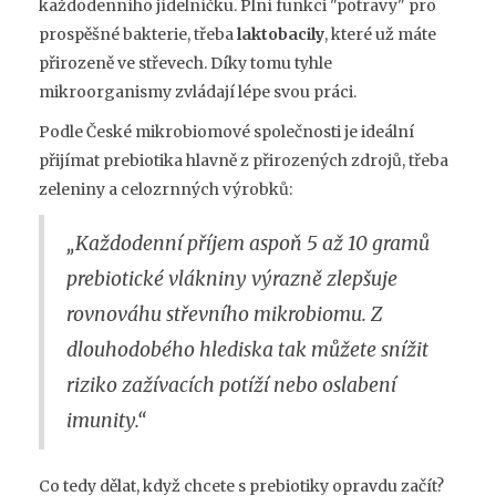
každodenního jídelníčku. Plní funkci "potravy" pro
prospěšné bakterie, třeba
laktobacily
, které už máte
přirozeně ve střevech. Díky tomu tyhle
mikroorganismy zvládají lépe svou práci.
Podle České mikrobiomové společnosti je ideální
přijímat prebiotika hlavně z přirozených zdrojů, třeba
zeleniny a celozrnných výrobků:
„Každodenní příjem aspoň 5 až 10 gramů
prebiotické vlákniny výrazně zlepšuje
rovnováhu střevního mikrobiomu. Z
dlouhodobého hlediska tak můžete snížit
riziko zažívacích potíží nebo oslabení
imunity.“
Co tedy dělat, když chcete s prebiotiky opravdu začít?