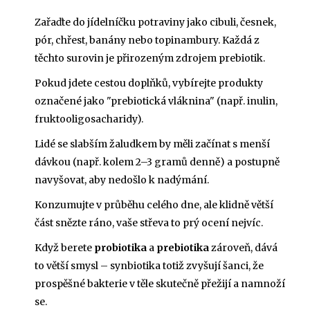
Zařaďte do jídelníčku potraviny jako cibuli, česnek,
pór, chřest, banány nebo topinambury. Každá z
těchto surovin je přirozeným zdrojem prebiotik.
Pokud jdete cestou doplňků, vybírejte produkty
označené jako "prebiotická vláknina" (např. inulin,
fruktooligosacharidy).
Lidé se slabším žaludkem by měli začínat s menší
dávkou (např. kolem 2–3 gramů denně) a postupně
navyšovat, aby nedošlo k nadýmání.
Konzumujte v průběhu celého dne, ale klidně větší
část snězte ráno, vaše střeva to prý ocení nejvíc.
Když berete
probiotika
a
prebiotika
zároveň, dává
to větší smysl – synbiotika totiž zvyšují šanci, že
prospěšné bakterie v těle skutečně přežijí a namnoží
se.