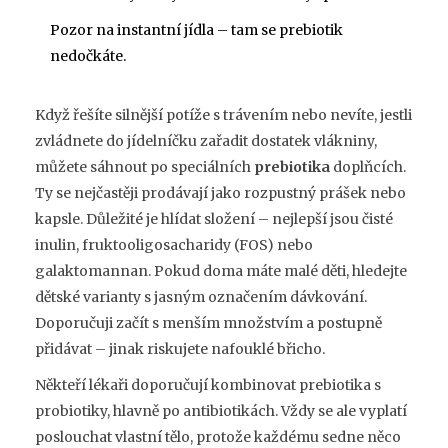
Pozor na instantní jídla – tam se prebiotik
nedočkáte.
Když řešíte silnější potíže s trávením nebo nevíte, jestli
zvládnete do jídelníčku zařadit dostatek vlákniny,
můžete sáhnout po speciálních
prebiotika
doplňcích.
Ty se nejčastěji prodávají jako rozpustný prášek nebo
kapsle. Důležité je hlídat složení – nejlepší jsou čisté
inulin, fruktooligosacharidy (FOS) nebo
galaktomannan. Pokud doma máte malé děti, hledejte
dětské varianty s jasným označením dávkování.
Doporučuji začít s menším množstvím a postupně
přidávat – jinak riskujete nafouklé břicho.
Někteří lékaři doporučují kombinovat prebiotika s
probiotiky, hlavně po antibiotikách. Vždy se ale vyplatí
poslouchat vlastní tělo, protože každému sedne něco