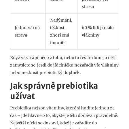
stresu
Nadýmání,
Jednotvárná
těžkost,
60 % lidí jí málo
strava
zhoršená
vlákniny
imunita
Když vás trápí něco z toho, nebo to řešíte doma u dětí,
zamyslete se, jestli do jídelníčku nezařadit víc vlákniny
nebo nezkusit prebiotický doplněk.
Jak správně prebiotika
užívat
Prebiotika nejsou vitamíny, které si hodíte jednou za
čas – jde hlavně o to, abyste je tělu dodávali pravidelně.
Největší efekt se dostaví, když je zařadíte do