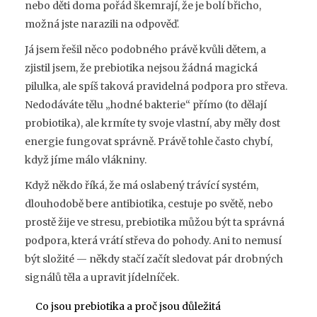
nebo děti doma pořád škemrají, že je bolí břicho,
možná jste narazili na odpověď.
Já jsem řešil něco podobného právě kvůli dětem, a
zjistil jsem, že prebiotika nejsou žádná magická
pilulka, ale spíš taková pravidelná podpora pro střeva.
Nedodáváte tělu „hodné bakterie“ přímo (to dělají
probiotika), ale krmíte ty svoje vlastní, aby měly dost
energie fungovat správně. Právě tohle často chybí,
když jíme málo vlákniny.
Když někdo říká, že má oslabený trávící systém,
dlouhodobě bere antibiotika, cestuje po světě, nebo
prostě žije ve stresu, prebiotika můžou být ta správná
podpora, která vrátí střeva do pohody. Ani to nemusí
být složité — někdy stačí začít sledovat pár drobných
signálů těla a upravit jídelníček.
Co jsou prebiotika a proč jsou důležitá