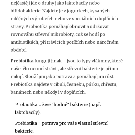
nejčastěji jde o druhy jako laktobacily nebo
bifidobakterie. Najdete je v jogurtech, kysaných
mléčných výrobcích nebo ve speciálních doplňcích
stravy. Probiotika pomáhají obnovit a udržovat
rovnováhu střevní mikrobioty, což se hodí po
antibiotikách, při trávicích potížích nebo náročném
období.
Prebiotika
fungují jinak – jsou to typy vlákniny, které
naše tělo neumí strávit, ale střevní bakterie je přímo
milují. Slouží jim jako potrava a pomáhají jim růst.
Prebiotika najdete v cibuli, česneku, pórku, chřestu,
banánech nebo někdy i v doplňcích.
Probiotika = živé "hodné" bakterie (např.
laktobacily).
Prebiotika = potrava pro vaše vlastní střevní
bakterie.