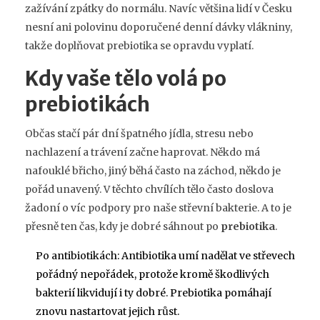
zažívání zpátky do normálu. Navíc většina lidí v Česku
nesní ani polovinu doporučené denní dávky vlákniny,
takže doplňovat prebiotika se opravdu vyplatí.
Kdy vaše tělo volá po
prebiotikách
Občas stačí pár dní špatného jídla, stresu nebo
nachlazení a trávení začne haprovat. Někdo má
nafouklé břicho, jiný běhá často na záchod, někdo je
pořád unavený. V těchto chvílích tělo často doslova
žadoní o víc podpory pro naše střevní bakterie. A to je
přesně ten čas, kdy je dobré sáhnout po
prebiotika
.
Po antibiotikách: Antibiotika umí nadělat ve střevech
pořádný nepořádek, protože kromě škodlivých
bakterií likvidují i ty dobré. Prebiotika pomáhají
znovu nastartovat jejich růst.