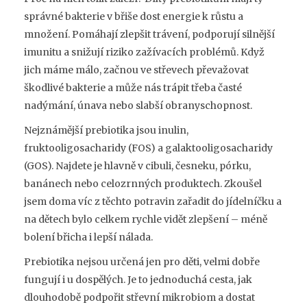
správné bakterie v břiše dost energie k růstu a
množení. Pomáhají zlepšit trávení, podporují silnější
imunitu a snižují riziko zažívacích problémů. Když
jich máme málo, začnou ve střevech převažovat
škodlivé bakterie a může nás trápit třeba časté
nadýmání, únava nebo slabší obranyschopnost.
Nejznámější prebiotika jsou inulin,
fruktooligosacharidy (FOS) a galaktooligosacharidy
(GOS). Najdete je hlavně v cibuli, česneku, pórku,
banánech nebo celozrnných produktech. Zkoušel
jsem doma víc z těchto potravin zařadit do jídelníčku a
na dětech bylo celkem rychle vidět zlepšení – méně
bolení břicha i lepší nálada.
Prebiotika nejsou určená jen pro děti, velmi dobře
fungují i u dospělých. Je to jednoduchá cesta, jak
dlouhodobě podpořit střevní mikrobiom a dostat