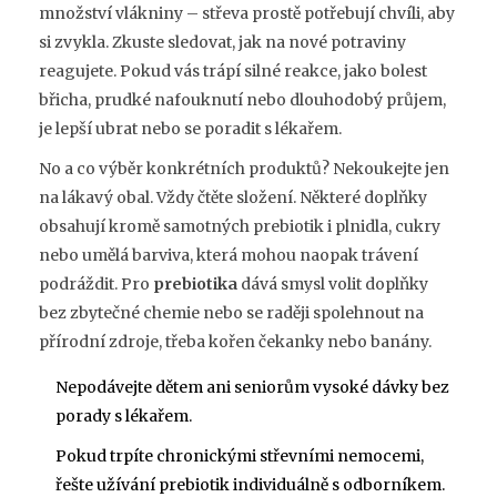
množství vlákniny – střeva prostě potřebují chvíli, aby
si zvykla. Zkuste sledovat, jak na nové potraviny
reagujete. Pokud vás trápí silné reakce, jako bolest
břicha, prudké nafouknutí nebo dlouhodobý průjem,
je lepší ubrat nebo se poradit s lékařem.
No a co výběr konkrétních produktů? Nekoukejte jen
na lákavý obal. Vždy čtěte složení. Některé doplňky
obsahují kromě samotných prebiotik i plnidla, cukry
nebo umělá barviva, která mohou naopak trávení
podráždit. Pro
prebiotika
dává smysl volit doplňky
bez zbytečné chemie nebo se raději spolehnout na
přírodní zdroje, třeba kořen čekanky nebo banány.
Nepodávejte dětem ani seniorům vysoké dávky bez
porady s lékařem.
Pokud trpíte chronickými střevními nemocemi,
řešte užívání prebiotik individuálně s odborníkem.