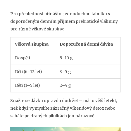
Pro přehlednost přináším jednoduchou tabulku s
doporučeným denním příjmem prebiotické vlákniny
pro různé věkové skupiny:
Věková skupina
Doporučená denní dávka
Dospělí
5–10 g
Děti (6–12 let)
3–5 g
Děti (1–5 let)
2–4 g
Snažte se dávku opravdu dodržet – má to větší efekt,
než když vymyslíte zázračný víkendový detox nebo
saháte po drahých pilulkách jen nárazově.