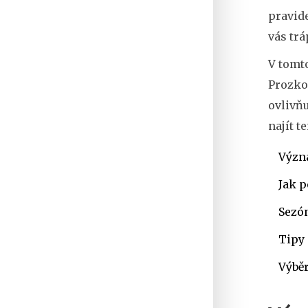
pravid
vás trá
V tomto
Prozkou
ovlivňu
najít t
Význ
Jak p
Sezón
Tipy 
Výbě