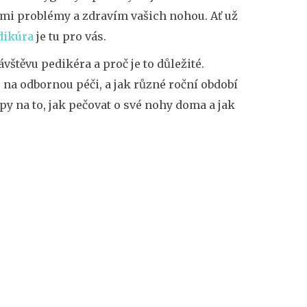
i problémy a zdravím vašich nohou. Ať už
dikúra
je tu pro vás.
vštěvu pedikéra a proč je to důležité.
 na odbornou péči, a jak různé roční období
py na to, jak pečovat o své nohy doma a jak