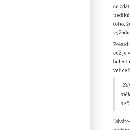
se zdát
pedikú
toho, ž
vyžaduj
Pokud 
což je 
bolest 
velice 
„Zdr
měla
než 
Dáváte-
pádem i