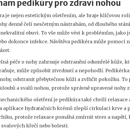
nam pedikúry pro zdraví nohou
a je nejen estetickým ošetřením, ale hraje klíčovou rol
ohy denně čelí nesčetným nástrahám, od dlouhého stání
 nekvalitní obuvi. To vše může vést k problémům, jako 
bo dokonce infekce. Návštěva pedikéra může pomoci neje
ázet.
elná péče o nohy zahrnuje odstranění odumřelé kůže, kt
raňuje, může způsobit ztvrdnutí a nepohodlí. Pedikérka
 nohy, odstranit přebytečnou kůži a zvlhčit pokožku. To
 kloubů a svalů nohou, protože správně upravené nohy z
mechanického ošetření je pedikúra také chvílí relaxace 
 aplikace hydratačních krémů zlepší cirkulaci krve a p
hiku, protože relaxace pomáhá zmírnit stres a napětí, k
svalových křečí nebo bolesti.