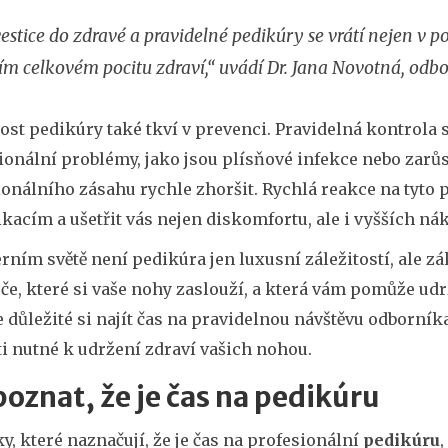
estice do zdravé a pravidelné pedikúry se vrátí nejen 
ím celkovém pocitu zdraví,“ uvádí Dr. Jana Novotná, odbo
ost pedikúry také tkví v prevenci. Pravidelná kontrola 
onální problémy, jako jsou plísňové infekce nebo zarůs
ionálního zásahu rychle zhoršit. Rychlá reakce na tyt
acím a ušetřit vás nejen diskomfortu, ale i vyšších nák
rním světě není pedikúra jen luxusní záležitostí, ale 
éče, které si vaše nohy zaslouží, a která vám pomůže udr
e důležité si najít čas na pravidelnou návštěvu odborník
i nutné k udržení zdraví vašich nohou.
poznat, že je čas na pedikúru
y, které naznačují, že je čas na profesionální
pedikúru