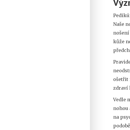
Výz
Pedikúr
Naše n
nošení
kůže ne
předch
Pravid
neodst
ošetřit
zdraví
Vedle 
nohou a
na psyc
podobě 