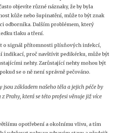
často objevíte různé náznaky, že by byla
ost kůže nebo šupinatění, může to být znak
moci odborníka. Dalším problémem, který
edku tlaku a tření.
 o signál přítomnosti plísňových infekcí,
í indikací, proč navštívit pedikérku, může být
stajícími nehty. Zarůstající nehty mohou být
, pokud se o ně není správně pečováno.
hy jsou základem našeho těla a jejich péče by
 Prahy, která se této profesi věnuje již více
většímu opotřebení a okolnímu vlivu, a tím
há udržovat nohy ve zdravém stavu a předejít