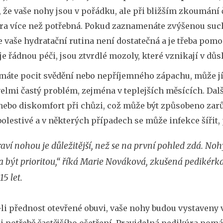
, že vaše nohy jsou v pořádku, ale při bližším zkoumání 
ra více než potřebná. Pokud zaznamenáte zvýšenou such
e vaše hydratační rutina není dostatečná a je třeba po
e řádnou péči, jsou ztvrdlé mozoly, které vznikají v důsl
máte pocit svědění nebo nepříjemného zápachu, může jít
velmi častý problém, zejména v teplejších měsících. Dalš
nebo diskomfort při chůzi, což může být způsobeno zarů
bolestivé a v některých případech se může infekce šířit
aví nohou je důležitější, než se na první pohled zdá. No
 být prioritou,“ říká Marie Nováková, zkušená pedikérka z
15 let.
li přednost otevřené obuvi, vaše nohy budou vystaveny 
 potřebě častějšího ošetření. Pravidelná pedikúra pomá