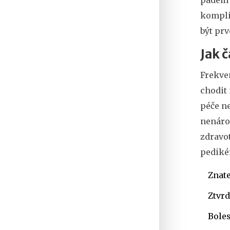
kompli
být pr
Jak 
Frekven
chodit
péče ne
nenáro
zdravot
pedikér
Znate
Ztvrd
Boles