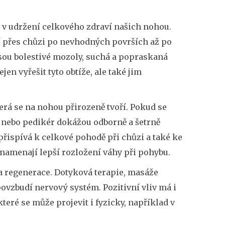
i v udržení celkového zdraví našich nohou.
 přes chůzi po nevhodných površích až po
jsou bolestivé mozoly, suchá a popraskaná
n vyřešit tyto obtíže, ale také jim
erá se na nohou přirozeně tvoří. Pokud se
 nebo pedikér dokážou odborně a šetrně
 přispívá k celkové pohodě při chůzi a také ke
namenají lepší rozložení váhy při pohybu.
a regenerace. Dotyková terapie, masáže
ovzbudí nervový systém. Pozitivní vliv má i
teré se může projevit i fyzicky, například v