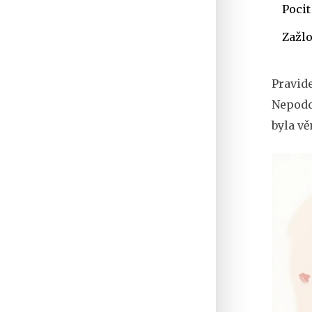
Pocit
Zažlo
Pravide
Nepodc
byla v