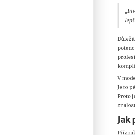
„Inv
lepš
Důležit
potenci
profes
komplik
V mode
Je to p
Proto j
znalost
Jak 
Příznak