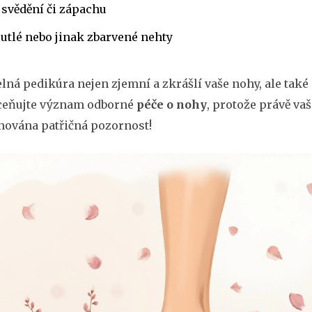
 svědění či zápachu
utlé nebo jinak zbarvené nehty
lná pedikúra nejen zjemní a zkrášlí vaše nohy, ale také 
eňujte význam odborné
péče o nohy
, protože právě vaš
ěnována patřičná pozornost!