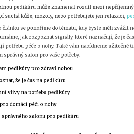
elnou pedikúru může znamenat rozdíl mezi nepříjemným
pí suchá kůže, mozoly, nebo potřebujete jen relaxaci,
pe
 článku se ponoříme do tématu, kdy byste měli zvážit ná
máme, jak rozpoznat signály, které naznačují, že je čas
jí potřebu péče o nohy. Také vám nabídneme užitečné ti
en správný salon pro vaše potřeby.
am pedikúry pro zdraví nohou
oznat, že je čas na pedikúru
ní vlivy na potřebu pedikúry
pro domácí péči o nohy
r správného salonu pro pedikúru