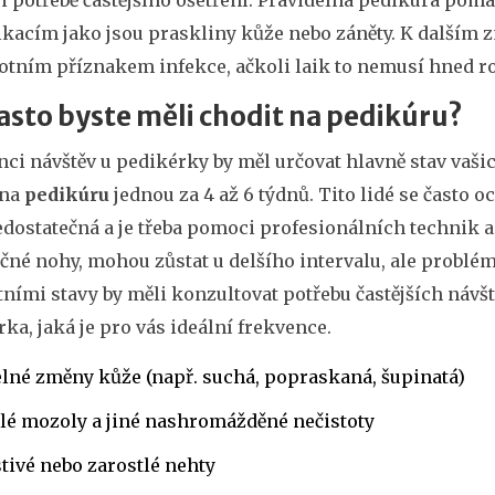
kacím jako jsou praskliny kůže nebo záněty. K dalším 
votním příznakem infekce, ačkoli laik to nemusí hned r
často byste měli chodit na pedikúru?
ci návštěv u pedikérky by měl určovat hlavně stav vašic
 na
pedikúru
jednou za 4 až 6 týdnů. Tito lidé se často oc
dostatečná a je třeba pomoci profesionálních technik a 
čné nohy, mohou zůstat u delšího intervalu, ale problé
ními stavy by měli konzultovat potřebu častějších návš
ka, jaká je pro vás ideální frekvence.
lné změny kůže (např. suchá, popraskaná, šupinatá)
lé mozoly a jiné nashromážděné nečistoty
tivé nebo zarostlé nehty