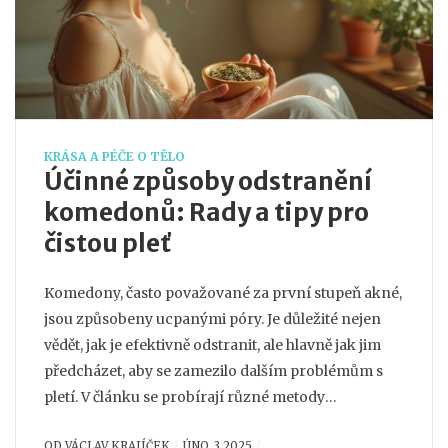
KRÁSA A PÉČE O TĚLO
Účinné způsoby odstranění
komedonů: Rady a tipy pro
čistou pleť
Komedony, často považované za první stupeň akné,
jsou způsobeny ucpanými póry. Je důležité nejen
vědět, jak je efektivně odstranit, ale hlavně jak jim
předcházet, aby se zamezilo dalším problémům s
pletí. V článku se probírají různé metody
odstraňování komedonů a praktické tipy na
OD
VÁCLAV KRAJÍČEK
ÚNO, 3 2025