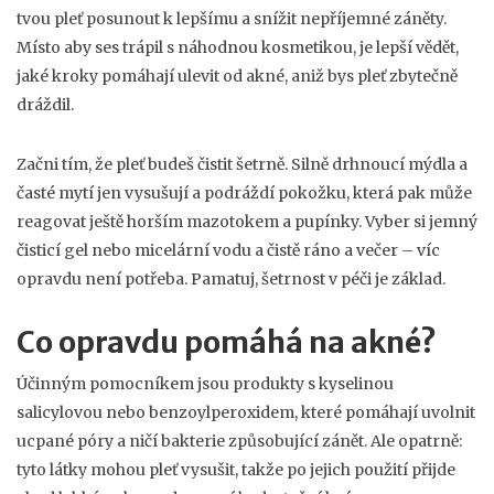
tvou pleť posunout k lepšímu a snížit nepříjemné záněty.
Místo aby ses trápil s náhodnou kosmetikou, je lepší vědět,
jaké kroky pomáhají ulevit od akné, aniž bys pleť zbytečně
dráždil.
Začni tím, že pleť budeš čistit šetrně. Silně drhnoucí mýdla a
časté mytí jen vysušují a podráždí pokožku, která pak může
reagovat ještě horším mazotokem a pupínky. Vyber si jemný
čisticí gel nebo micelární vodu a čistě ráno a večer – víc
opravdu není potřeba. Pamatuj, šetrnost v péči je základ.
Co opravdu pomáhá na akné?
Účinným pomocníkem jsou produkty s kyselinou
salicylovou nebo benzoylperoxidem, které pomáhají uvolnit
ucpané póry a ničí bakterie způsobující zánět. Ale opatrně:
tyto látky mohou pleť vysušit, takže po jejich použití přijde