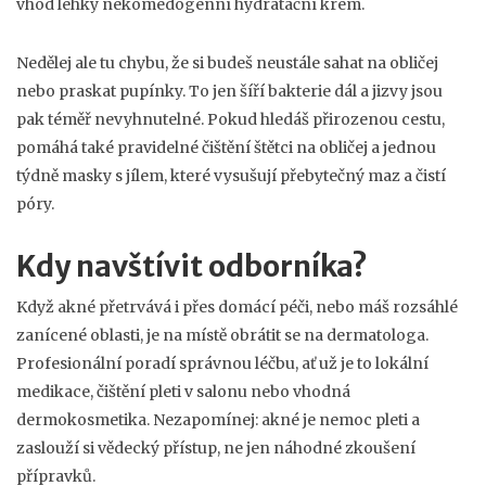
vhod lehký nekomedogenní hydratační krém.
Nedělej ale tu chybu, že si budeš neustále sahat na obličej
nebo praskat pupínky. To jen šíří bakterie dál a jizvy jsou
pak téměř nevyhnutelné. Pokud hledáš přirozenou cestu,
pomáhá také pravidelné čištění štětci na obličej a jednou
týdně masky s jílem, které vysušují přebytečný maz a čistí
póry.
Kdy navštívit odborníka?
Když akné přetrvává i přes domácí péči, nebo máš rozsáhlé
zanícené oblasti, je na místě obrátit se na dermatologa.
Profesionální poradí správnou léčbu, ať už je to lokální
medikace, čištění pleti v salonu nebo vhodná
dermokosmetika. Nezapomínej: akné je nemoc pleti a
zaslouží si vědecký přístup, ne jen náhodné zkoušení
přípravků.