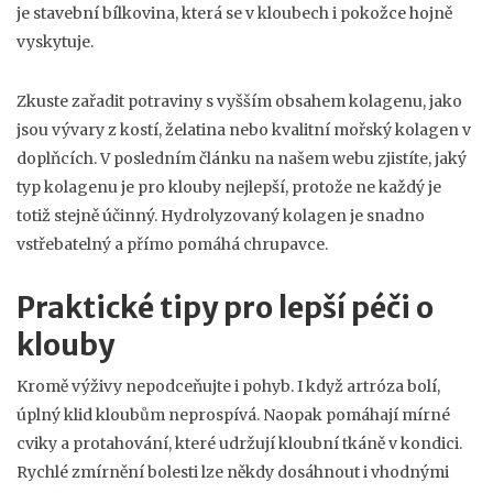
je stavební bílkovina, která se v kloubech i pokožce hojně
vyskytuje.
Zkuste zařadit potraviny s vyšším obsahem kolagenu, jako
jsou vývary z kostí, želatina nebo kvalitní mořský kolagen v
doplňcích. V posledním článku na našem webu zjistíte, jaký
typ kolagenu je pro klouby nejlepší, protože ne každý je
totiž stejně účinný. Hydrolyzovaný kolagen je snadno
vstřebatelný a přímo pomáhá chrupavce.
Praktické tipy pro lepší péči o
klouby
Kromě výživy nepodceňujte i pohyb. I když artróza bolí,
úplný klid kloubům neprospívá. Naopak pomáhají mírné
cviky a protahování, které udržují kloubní tkáně v kondici.
Rychlé zmírnění bolesti lze někdy dosáhnout i vhodnými