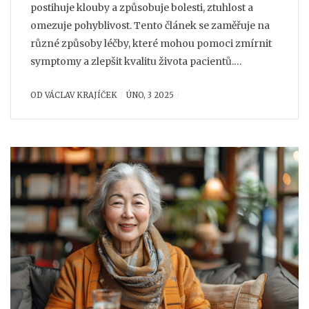
postihuje klouby a způsobuje bolesti, ztuhlost a
omezuje pohyblivost. Tento článek se zaměřuje na
různé způsoby léčby, které mohou pomoci zmírnit
symptomy a zlepšit kvalitu života pacientů.
Diskutujeme účinnost kolagenu na zdraví kloubů,
OD
VÁCLAV KRAJÍČEK
ÚNO, 3 2025
představujeme přirozené a farmakologické terapie
a poskytujeme praktické rady pro každodenní život
s artrózou. Podívejte se na užitečné tipy, jak s tímto
stavem žít aktivně a bez bolesti.