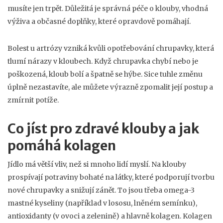
musíte jen trpět. Důležitá je správná péče o klouby, vhodná
výživa a občasné doplňky, které opravdově pomáhají.
Bolest u artrózy vzniká kvůli opotřebování chrupavky, která
tlumí nárazy v kloubech. Když chrupavka chybí nebo je
poškozená, kloub bolí a špatně se hýbe. Sice tuhle změnu
úplně nezastavíte, ale můžete výrazně zpomalit její postup a
zmírnit potíže.
Co jíst pro zdravé klouby a jak
pomáhá kolagen
Jídlo má větší vliv, než si mnoho lidí myslí. Na klouby
prospívají potraviny bohaté na látky, které podporují tvorbu
nové chrupavky a snižují zánět. To jsou třeba omega-3
mastné kyseliny (například v lososu, lněném semínku),
antioxidanty (v ovoci a zelenině) a hlavně kolagen. Kolagen