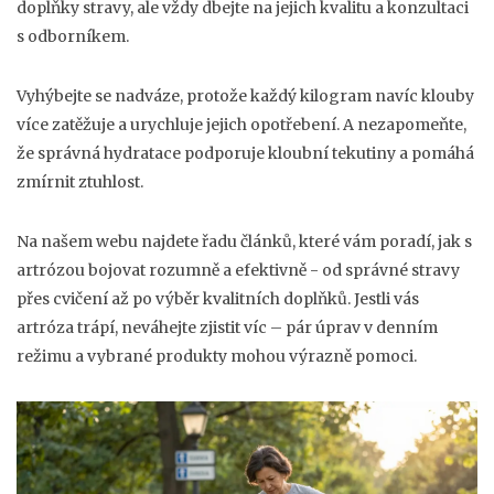
doplňky stravy, ale vždy dbejte na jejich kvalitu a konzultaci
s odborníkem.
Vyhýbejte se nadváze, protože každý kilogram navíc klouby
více zatěžuje a urychluje jejich opotřebení. A nezapomeňte,
že správná hydratace podporuje kloubní tekutiny a pomáhá
zmírnit ztuhlost.
Na našem webu najdete řadu článků, které vám poradí, jak s
artrózou bojovat rozumně a efektivně - od správné stravy
přes cvičení až po výběr kvalitních doplňků. Jestli vás
artróza trápí, neváhejte zjistit víc – pár úprav v denním
režimu a vybrané produkty mohou výrazně pomoci.