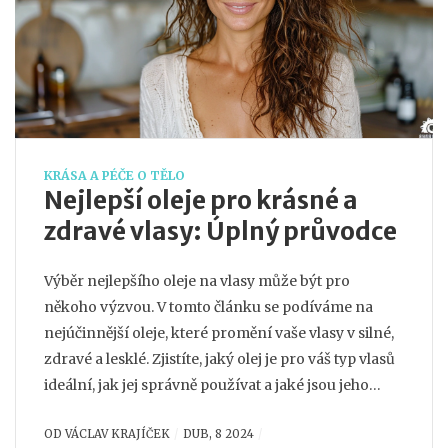
KRÁSA A PÉČE O TĚLO
Nejlepší oleje pro krásné a
zdravé vlasy: Úplný průvodce
Výběr nejlepšího oleje na vlasy může být pro
někoho výzvou. V tomto článku se podíváme na
nejúčinnější oleje, které promění vaše vlasy v silné,
zdravé a lesklé. Zjistíte, jaký olej je pro váš typ vlasů
ideální, jak jej správně používat a jaké jsou jeho
hlavní výhody. Nabídnu vám také pár tipů, jak
OD
VÁCLAV KRAJÍČEK
DUB, 8 2024
výběrem správného oleje podpořit zdravý růst