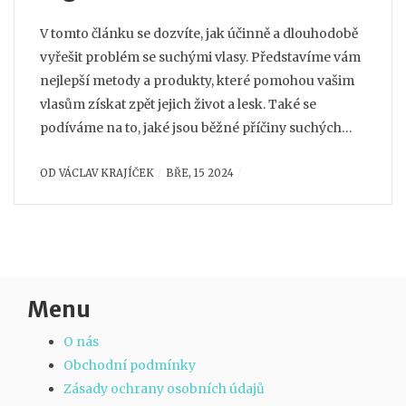
V tomto článku se dozvíte, jak účinně a dlouhodobě
vyřešit problém se suchými vlasy. Představíme vám
nejlepší metody a produkty, které pomohou vašim
vlasům získat zpět jejich život a lesk. Také se
podíváme na to, jaké jsou běžné příčiny suchých
vlasů a jak jim předcházet. S našimi tipy a triky si
OD
VÁCLAV KRAJÍČEK
BŘE, 15 2024
zajistíte krásné, zdravé a hydratované vlasy.
Menu
O nás
Obchodní podmínky
Zásady ochrany osobních údajů