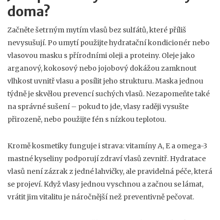
doma?
Začněte šetrným mytím vlasů bez sulfátů, které příliš
nevysušují. Po umytí použijte hydratační kondicionér nebo
vlasovou masku s přírodními oleji a proteiny. Oleje jako
arganový, kokosový nebo jojobový dokážou zamknout
vlhkost uvnitř vlasu a posílit jeho strukturu. Maska jednou
týdně je skvělou prevencí suchých vlasů. Nezapomeňte také
na správné sušení – pokud to jde, vlasy raději vysušte
přirozeně, nebo použijte fén s nízkou teplotou.
Kromě kosmetiky funguje i strava: vitamíny A, E a omega-3
mastné kyseliny podporují zdraví vlasů zevnitř. Hydratace
vlasů není zázrak z jedné lahvičky, ale pravidelná péče, která
se projeví. Když vlasy jednou vyschnou a začnou se lámat,
vrátit jim vitalitu je náročnější než preventivně pečovat.