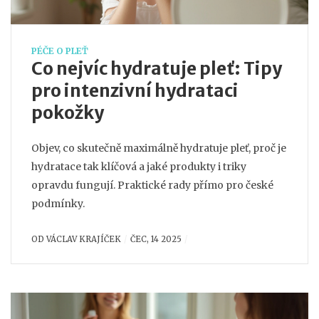
PÉČE O PLEŤ
Co nejvíc hydratuje pleť: Tipy
pro intenzivní hydrataci
pokožky
Objev, co skutečně maximálně hydratuje pleť, proč je
hydratace tak klíčová a jaké produkty i triky
opravdu fungují. Praktické rady přímo pro české
podmínky.
OD
VÁCLAV KRAJÍČEK
ČEC, 14 2025