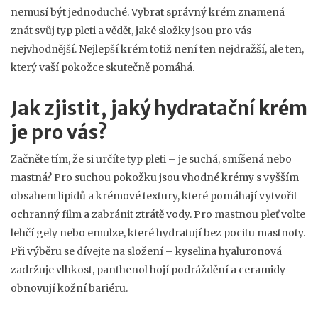
nemusí být jednoduché. Vybrat správný krém znamená
znát svůj typ pleti a vědět, jaké složky jsou pro vás
nejvhodnější. Nejlepší krém totiž není ten nejdražší, ale ten,
který vaší pokožce skutečně pomáhá.
Jak zjistit, jaký hydratační krém
je pro vás?
Začněte tím, že si určíte typ pleti – je suchá, smíšená nebo
mastná? Pro suchou pokožku jsou vhodné krémy s vyšším
obsahem lipi­dů a krémové textury, které pomáhají vytvořit
ochranný film a zabránit ztrátě vody. Pro mastnou pleť volte
lehčí gely nebo emulze, které hydratují bez pocitu mastnoty.
Při výběru se dívejte na složení – kyselina hyaluronová
zadržuje vlhkost, panthenol hojí podráždění a ceramidy
obnovují kožní bariéru.