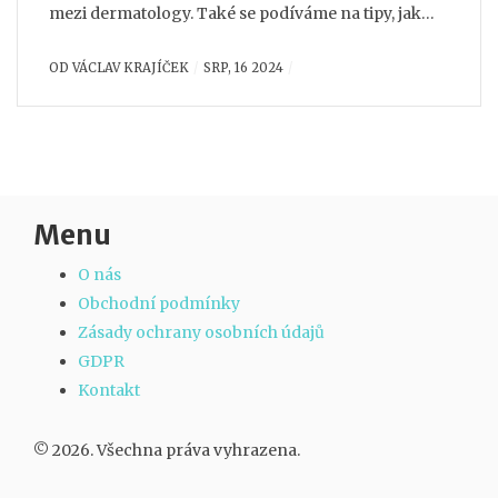
mezi dermatology. Také se podíváme na tipy, jak
správně používat produkty Cerave a jak mohou
OD
VÁCLAV KRAJÍČEK
SRP, 16 2024
zlepšit stav vaší pokožky.
Menu
O nás
Obchodní podmínky
Zásady ochrany osobních údajů
GDPR
Kontakt
© 2026. Všechna práva vyhrazena.