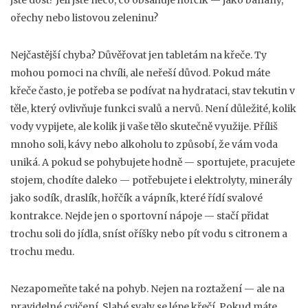
jste dost? Jeli jste něco, co obsahuje hořčík — jako banány,
ořechy nebo listovou zeleninu?
Nejčastější chyba? Důvěřovat jen tabletám na křeče. Ty
mohou pomoci na chvíli, ale neřeší důvod. Pokud máte
křeče často, je potřeba se podívat na
hydrataci
,
stav tekutin v
těle, který ovlivňuje funkci svalů a nervů
. Není důležité, kolik
vody vypijete, ale kolik ji vaše tělo skutečně využije. Příliš
mnoho soli, kávy nebo alkoholu to způsobí, že vám voda
uniká. A pokud se pohybujete hodně — sportujete, pracujete
stojem, chodíte daleko — potřebujete i
elektrolyty
,
minerály
jako sodík, draslík, hořčík a vápník, které řídí svalové
kontrakce
. Nejde jen o sportovní nápoje — stačí přidat
trochu soli do jídla, sníst oříšky nebo pít vodu s citronem a
trochu medu.
Nezapomeňte také na pohyb. Nejen na roztažení — ale na
pravidelné cvičení. Slabé svaly se lépe křečí. Pokud máte