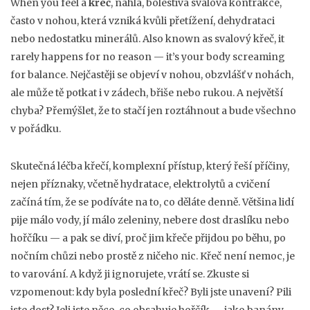
When you feel a
křeč
,
náhlá, bolestivá svalová kontrakce,
často v nohou, která vzniká kvůli přetížení, dehydrataci
nebo nedostatku minerálů
. Also known as
svalový křeč
, it
rarely happens for no reason — it’s your body screaming
for balance.
Nejčastěji se objeví v nohou, obzvlášť v nohách,
ale může tě potkat i v zádech, břiše nebo rukou. A největší
chyba? Přemýšlet, že to stačí jen roztáhnout a bude všechno
v pořádku.
Skutečná
léčba křečí
,
komplexní přístup, který řeší příčiny,
nejen příznaky, včetně hydratace, elektrolytů a cvičení
začíná tím, že se podíváte na to, co děláte denně. Většina lidí
pije málo vody, jí málo zeleniny, nebere dost draslíku nebo
hořčíku — a pak se diví, proč jim křeče přijdou po běhu, po
nočním chůzi nebo prostě z ničeho nic. Křeč není nemoc, je
to varování. A když ji ignorujete, vrátí se. Zkuste si
vzpomenout: kdy byla poslední křeč? Byli jste unavení? Pili