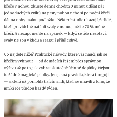
křeče v nohou, zkuste denně chodit 20 minut, udělat pár
jednoduchých cviků na prsty nohou nebo si po noční křeči
dát na nohy malou podložku. Některé studie ukazují, že lidé,
kteří pravidelně natáhli svaly v nohou, měli o 70 % méně
křečí. A nezapomeňte na spánek — když se tělo nezotaví,
svaly nejsou v klidu a reagují příliš citlivě.
Co najdete níže? Praktické návody, které vás naučí, jak se
křečím vyhnout — od domácích řešení přes správnou
výživu až po to, jak vybrat skutečně účinné doplňky. Nejsou
tu žádné magické pilulky. Jen jasná pravidla, která fungují
— a která už pomohla tisícům lidí, kteří se unavili z toho, že
jim křeče přijdou každý týden.