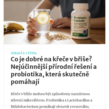
ZDRAVÍ A VÝŽIVA
Co je dobré na křeče v břiše?
Nejúčinnější přírodní řešení a
probiotika, která skutečně
pomáhají
Křeče v břiše mohou být způsobeny narušenou
střevní mikroflórou. Probiotika s Lactobacillus a
Bifidobacterium pomáhají obnovit rovnováhu,