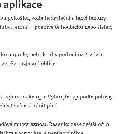
 aplikace
ou pokožku, volte hydratační a lehčí textury,
a být jemná – používejte houbičku nebo štětec,
jako pupínky nebo kruhy pod očima. Tady je
zeně a rozjasnil obličej.
ží výdrž make-upu. Vybírejte typ podle potřeby
hcete více chránit pleť.
odává mu výraznost. Řasenka zase zvětší oči a
stíny a barvy, které nepůsobí těžce.