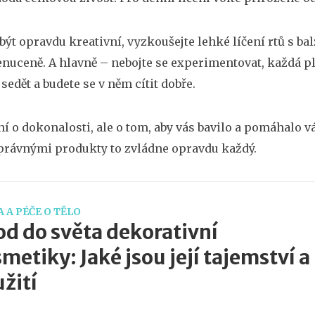
 být opravdu kreativní, vyzkoušejte lehké líčení rtů s
nuceně. A hlavně – nebojte se experimentovat, každá pleť i
sedět a budete se v něm cítit dobře.
ní o dokonalosti, ale o tom, aby vás bavilo a pomáhalo v
právnými produkty to zvládne opravdu každý.
 A PÉČE O TĚLO
d do světa dekorativní
metiky: Jaké jsou její tajemství a
žití