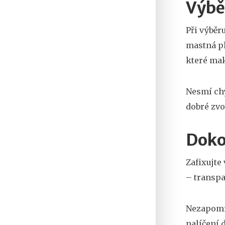
Výbě
Při výběr
mastná pl
které mak
Nesmí chy
dobré zvo
Dokon
Zafixujte
– transpa
Nezapomín
nalíčení 