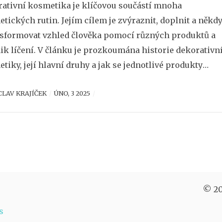
ativní kosmetika je klíčovou součástí mnoha
tických rutin. Jejím cílem je zvýraznit, doplnit a někd
nsformovat vzhled člověka pomocí různých produktů a
ik líčení. V článku je prozkoumána historie dekorativn
tiky, její hlavní druhy a jak se jednotlivé produkty
vají. Nabídnuty jsou také praktické tipy a triky pro
CLAV KRAJÍČEK
ÚNO, 3 2025
í pro různé příležitosti. Na závěr je představen přehled
čných tipů pro správné použití a skladování dekorativn
tiky.
© 20
s