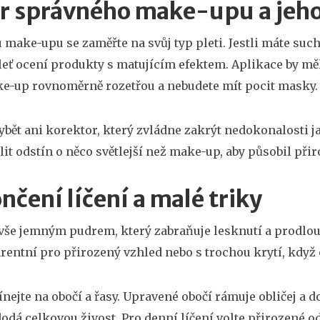
r správného make-upu a jeho
u make-upu se zaměřte na svůj typ pleti. Jestli máte such
eť ocení produkty s matujícím efektem. Aplikace by měl
e-up rovnoměrně rozetřou a nebudete mít pocit masky.
bět ani korektor, který zvládne zakrýt nedokonalosti 
lit odstín o něco světlejší než make-up, aby působil přiro
čení líčení a malé triky
 vše jemným pudrem, který zabraňuje lesknutí a prodlou
rentní pro přirozený vzhled nebo s trochou krytí, když c
ejte na obočí a řasy. Upravené obočí rámuje obličej a d
dodá celkovou živost. Pro denní líčení volte přirozené od