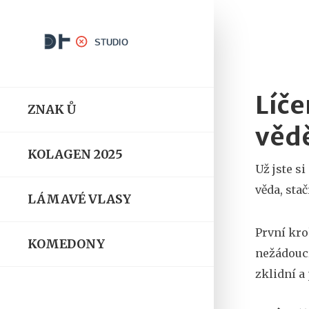
Líče
ZNAK Ů
věd
KOLAGEN 2025
Už jste s
věda, sta
LÁMAVÉ VLASY
První kro
KOMEDONY
nežádoucí
zklidní a 