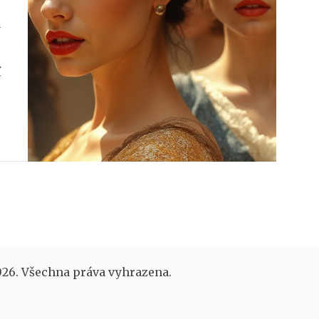
y
í
í
26. Všechna práva vyhrazena.