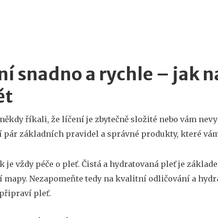
ní snadno a rychle – jak n
ět
i někdy říkali, že líčení je zbytečně složité nebo vám nev
čí pár základních pravidel a správné produkty, které v
k je vždy péče o pleť. Čistá a hydratovaná pleť je zákla
 mapy. Nezapomeňte tedy na kvalitní odličování a hydra
připraví pleť.