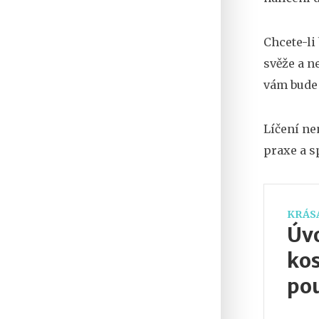
Chcete-li
svěže a ne
vám bude 
Líčení ne
praxe a s
KRÁSA
Úvo
kos
pou