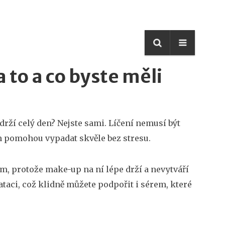
a to a co byste měli
ydrží celý den? Nejste sami. Líčení nemusí být
ám pomohou vypadat skvěle bez stresu.
dem, protože make-up na ní lépe drží a nevytváří
taci, což klidně můžete podpořit i sérem, které