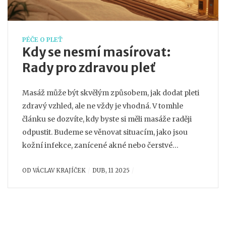
PÉČE O PLEŤ
Kdy se nesmí masírovat:
Rady pro zdravou pleť
Masáž může být skvělým způsobem, jak dodat pleti
zdravý vzhled, ale ne vždy je vhodná. V tomhle
článku se dozvíte, kdy byste si měli masáže raději
odpustit. Budeme se věnovat situacím, jako jsou
kožní infekce, zanícené akné nebo čerstvé
operace. Také se podělíme o tipy, jak pečovat o svou
OD
VÁCLAV KRAJÍČEK
DUB, 11 2025
pleť ve dnech, kdy masáž není možná.