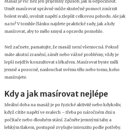
Masáž je víc než jen příjemný způsob, jak si odpočinout.
Umět masírovat správně může skutečně pomoct zmírnit
bolest svalů, uvolnit napětí a zlepšit celkovou pohodu. Ale jak
na to? V tomhle článku najdete praktické rady, jak a kdy
masírovat, aby to mělo smysl a opravdu pomohlo.
Než začnete, pamatujte, že masáž není všemocná. Pokud
máte akutní zranění, zánět nebo vážné problémy, vždy je
lepší nejdřív konzultovat s lékařem. Masírovat byste měli
jemně a pozorně, naslouchat svému tělu nebo tomu, koho
masírujete.
Kdy a jak masírovat nejlépe
Ideální doba na masáž je po fyzické aktivitě nebo kdykoliv,
když cítíte napětí ve svalech – třeba po náročném dni u
počítače nebo dlouhém stání. Začněte jemnými tahy a
lehkým tlakem, postupně zvyšujte intenzitu podle potřeby.