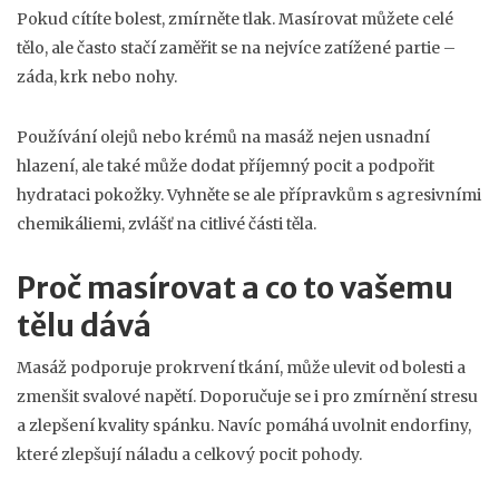
Pokud cítíte bolest, zmírněte tlak. Masírovat můžete celé
tělo, ale často stačí zaměřit se na nejvíce zatížené partie –
záda, krk nebo nohy.
Používání olejů nebo krémů na masáž nejen usnadní
hlazení, ale také může dodat příjemný pocit a podpořit
hydrataci pokožky. Vyhněte se ale přípravkům s agresivními
chemikáliemi, zvlášť na citlivé části těla.
Proč masírovat a co to vašemu
tělu dává
Masáž podporuje prokrvení tkání, může ulevit od bolesti a
zmenšit svalové napětí. Doporučuje se i pro zmírnění stresu
a zlepšení kvality spánku. Navíc pomáhá uvolnit endorfiny,
které zlepšují náladu a celkový pocit pohody.