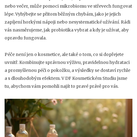
nebo večer, může pomoci mikrobiomu ve střevech fungovat
lépe. Vyhýbejte se přitom běžným chybám, jako je jejich
zapíjení horkými nápoji nebo nesystematické užívání. Rádi
vás nasměrujeme, jak probiotika vybrat a kdy je užívat, aby
opravdu fungovala.
Péče není jen o kosmetice, ale také o tom, co si dopřejete
uvnitř. Kombinujte správnou výživu, pravidelnou hydrataci
a promyšlenou péči o pokožku, a výsledky se dostaví rychle
a s dlouhodobým efektem. V DF Kosmetickém Studiu jsme
tu, abychom vám pomohli najít to pravé právě pro vás.