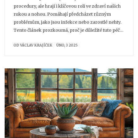
procedury, ale hrají i klíčovou roli ve zdraví našich
rukou a nohou. Pomáhají předcházet různým
problémům, jako jsou infekce nebo zarostlé nehty.
Tento článek prozkoumá, proč je důležité tuto péči
začlenit do běžné rutiny a jak správně pečovat o
OD
VÁCLAV KRAJÍČEK
ÚNO, 3 2025
nehty doma i v salonu. Nabídne také užitečné tipy,
jak vybrat správné produkty a techniky pro nejlepší
výsledky.