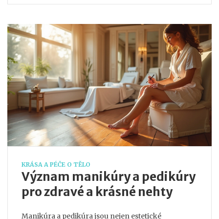
na různé techniky a tipy, jak efektivně odstranit
mastnotu z nehtů a připravit je na aplikaci laku.
KRÁSA A PÉČE O TĚLO
Význam manikúry a pedikúry
pro zdravé a krásné nehty
Manikúra a pedikúra jsou nejen estetické