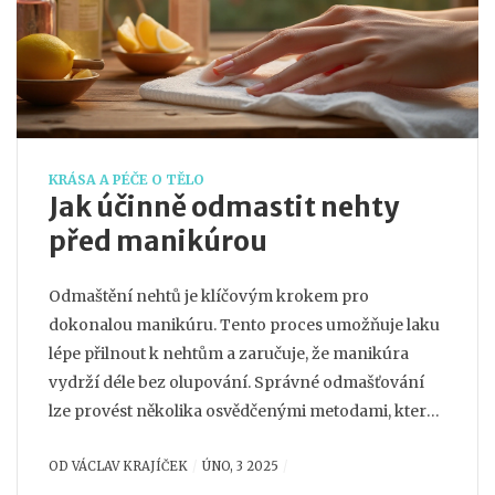
KRÁSA A PÉČE O TĚLO
Jak účinně odmastit nehty
před manikúrou
Odmaštění nehtů je klíčovým krokem pro
dokonalou manikúru. Tento proces umožňuje laku
lépe přilnout k nehtům a zaručuje, že manikúra
vydrží déle bez olupování. Správné odmašťování
lze provést několika osvědčenými metodami, které
zahrnují použití specifických produktů i běžně
OD
VÁCLAV KRAJÍČEK
ÚNO, 3 2025
dostupných surovin z domácnosti. Článek se zaměří