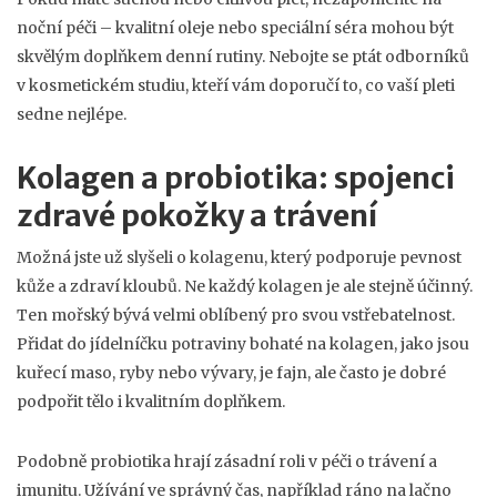
noční péči – kvalitní oleje nebo speciální séra mohou být
skvělým doplňkem denní rutiny. Nebojte se ptát odborníků
v kosmetickém studiu, kteří vám doporučí to, co vaší pleti
sedne nejlépe.
Kolagen a probiotika: spojenci
zdravé pokožky a trávení
Možná jste už slyšeli o kolagenu, který podporuje pevnost
kůže a zdraví kloubů. Ne každý kolagen je ale stejně účinný.
Ten mořský bývá velmi oblíbený pro svou vstřebatelnost.
Přidat do jídelníčku potraviny bohaté na kolagen, jako jsou
kuřecí maso, ryby nebo vývary, je fajn, ale často je dobré
podpořit tělo i kvalitním doplňkem.
Podobně probiotika hrají zásadní roli v péči o trávení a
imunitu. Užívání ve správný čas, například ráno na lačno