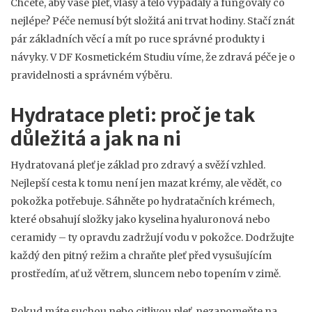
Chcete, aby vaše pleť, vlasy a tělo vypadaly a fungovaly co
nejlépe? Péče nemusí být složitá ani trvat hodiny. Stačí znát
pár základních věcí a mít po ruce správné produkty i
návyky. V DF Kosmetickém Studiu víme, že zdravá péče je o
pravidelnosti a správném výběru.
Hydratace pleti: proč je tak
důležitá a jak na ni
Hydratovaná pleť je základ pro zdravý a svěží vzhled.
Nejlepší cesta k tomu není jen mazat krémy, ale vědět, co
pokožka potřebuje. Sáhněte po hydratačních krémech,
které obsahují složky jako kyselina hyaluronová nebo
ceramidy – ty opravdu zadržují vodu v pokožce. Dodržujte
každý den pitný režim a chraňte pleť před vysušujícím
prostředím, ať už větrem, sluncem nebo topením v zimě.
Pokud máte suchou nebo citlivou pleť, nezapomeňte na