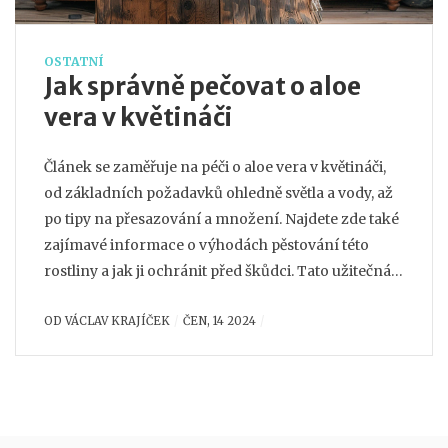
OSTATNÍ
Jak správně pečovat o aloe
vera v květináči
Článek se zaměřuje na péči o aloe vera v květináči,
od základních požadavků ohledně světla a vody, až
po tipy na přesazování a množení. Najdete zde také
zajímavé informace o výhodách pěstování této
rostliny a jak ji ochránit před škůdci. Tato užitečná
příručka vám poskytne všechny nezbytné
OD
VÁCLAV KRAJÍČEK
ČEN, 14 2024
informace k tomu, aby vaše aloe vera prospívala.