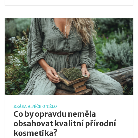
KRÁSA A PÉČE O TĚLO
Co by opravdu neměla
obsahovat kvalitní přírodní
kosmetika?