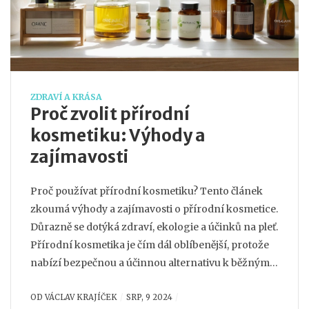
ZDRAVÍ A KRÁSA
Proč zvolit přírodní
kosmetiku: Výhody a
zajímavosti
Proč používat přírodní kosmetiku? Tento článek
zkoumá výhody a zajímavosti o přírodní kosmetice.
Důrazně se dotýká zdraví, ekologie a účinků na pleť.
Přírodní kosmetika je čím dál oblíbenější, protože
nabízí bezpečnou a účinnou alternativu k běžným
produktům. Zjistěte více o tom, proč by měla být
OD
VÁCLAV KRAJÍČEK
SRP, 9 2024
součástí vaší každodenní péče.