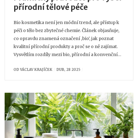
přírodní tělové péče
Bio kosmetika není jen módní trend, ale přístup k
péči o tělo bez zbytečné chemie. Článek objasňuje,
co opravdu znamená označení ‚bio‘, jak poznat
kvalitní přírodní produkty a proč se o ně zajímat.
Vysvětlím rozdíly mezi bio, přírodní a konvenční
kosmetikou, prozradím, na co si dát pozor při
OD
VÁCLAV KRAJÍČEK
DUB, 28 2025
výběru a přidám pár praktických tipů na domácí
použití. Pokud chcete vědět, jestli je bio kosmetika
vhodná právě pro vás, našli jste správné místo.