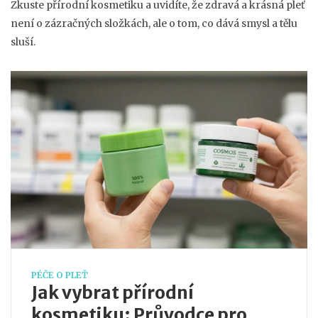
Zkuste přírodní kosmetiku a uvidíte, že zdravá a krásná pleť
není o zázračných složkách, ale o tom, co dává smysl a tělu
sluší.
PÉČE O PLEŤ
Jak vybrat přírodní
kosmetiku: Průvodce pro