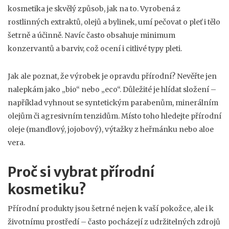
kosmetika je skvělý způsob, jak na to. Vyrobená z
rostlinných extraktů, olejů a bylinek, umí pečovat o pleť i tělo
šetrně a účinně. Navíc často obsahuje minimum
konzervantů a barviv, což ocení i citlivé typy pleti.
Jak ale poznat, že výrobek je opravdu přírodní? Nevěřte jen
nalepkám jako „bio“ nebo „eco“. Důležité je hlídat složení –
například vyhnout se syntetickým parabenům, minerálním
olejům či agresivním tenzidům. Místo toho hledejte přírodní
oleje (mandlový, jojobový), výtažky z heřmánku nebo aloe
vera.
Proč si vybrat přírodní
kosmetiku?
Přírodní produkty jsou šetrné nejen k vaší pokožce, ale i k
životnímu prostředí – často pocházejí z udržitelných zdrojů