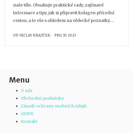
naše tělo. Obsahuje praktické rady, zajímavé
informace a tipy, jak si připravit kolagen přírodní
cestou, a to vše s ohledem na vědecké poznatky.
Přečtete si o významu kolagenu pro naše zdraví,
OD
VÁCLAV KRAJÍČEK
PRO, 10 2023
jaké přírodní zdroje ho obsahují a jak tyto zdroje
efektivně využít. Navíc článek poskytne návod, jak
vytvořit domácí kolagenový přípravek, aby bylo
možné si tento cenný protein dopřát bez
zbytečných chemikálií a za příznivou cenu.
Menu
O nás
Obchodní podmínky
Zásady ochrany osobních údajů
GDPR
Kontakt