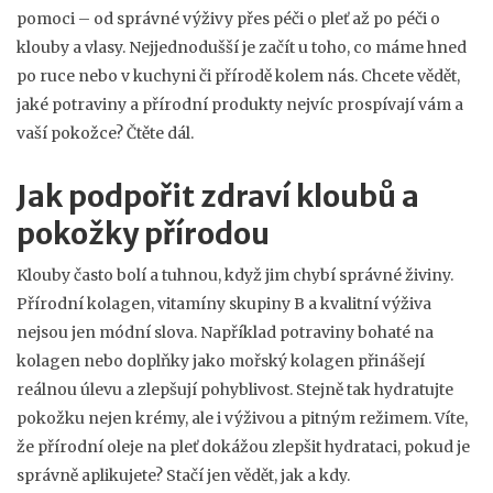
pomoci – od správné výživy přes péči o pleť až po péči o
klouby a vlasy. Nejjednodušší je začít u toho, co máme hned
po ruce nebo v kuchyni či přírodě kolem nás. Chcete vědět,
jaké potraviny a přírodní produkty nejvíc prospívají vám a
vaší pokožce? Čtěte dál.
Jak podpořit zdraví kloubů a
pokožky přírodou
Klouby často bolí a tuhnou, když jim chybí správné živiny.
Přírodní kolagen, vitamíny skupiny B a kvalitní výživa
nejsou jen módní slova. Například potraviny bohaté na
kolagen nebo doplňky jako mořský kolagen přinášejí
reálnou úlevu a zlepšují pohyblivost. Stejně tak hydratujte
pokožku nejen krémy, ale i výživou a pitným režimem. Víte,
že přírodní oleje na pleť dokážou zlepšit hydrataci, pokud je
správně aplikujete? Stačí jen vědět, jak a kdy.