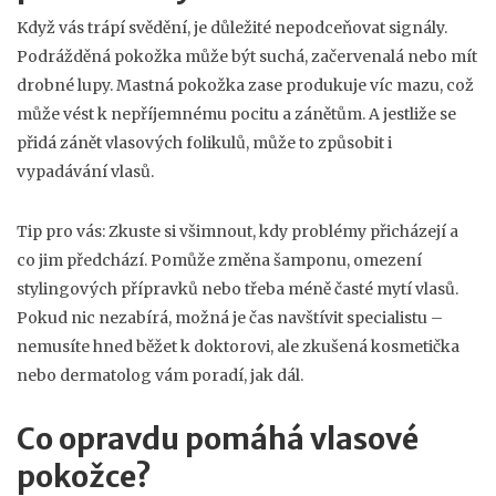
Když vás trápí svědění, je důležité nepodceňovat signály.
Podrážděná pokožka může být suchá, začervenalá nebo mít
drobné lupy. Mastná pokožka zase produkuje víc mazu, což
může vést k nepříjemnému pocitu a zánětům. A jestliže se
přidá zánět vlasových folikulů, může to způsobit i
vypadávání vlasů.
Tip pro vás: Zkuste si všimnout, kdy problémy přicházejí a
co jim předchází. Pomůže změna šamponu, omezení
stylingových přípravků nebo třeba méně časté mytí vlasů.
Pokud nic nezabírá, možná je čas navštívit specialistu –
nemusíte hned běžet k doktorovi, ale zkušená kosmetička
nebo dermatolog vám poradí, jak dál.
Co opravdu pomáhá vlasové
pokožce?