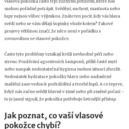
Vlasová pokožka často trpí různými potížemi, které nás
mohou pořádně potrápit. Svědění, suchost, mastnota nebo
lupy nejsou vůbec výjimkou. Znáte ten pocit, kdy vás hlava
svědí nebo se vám dělají šupinky všude kolem? Takové
projevy většinou značí, že něco není v pořádku s
rovnováhou ve vlasové pokožce.
Často tyto problémy vznikají kvůli nevhodné péči nebo
stresu. Používání agresivních šamponů, příliš časté mytí
nebo naopak nedostatečná hygiena mohou situaci zhoršit.
Nedostatek hydratace pokožky hlavy nebo nadměrné
maštění zase vedou k podráždění a tvorbě lupů. A co teprve,
když nás začne svědit hlavně v zimě nebo při změně počasí –
to je jasný signál, že pokožka potřebuje šetrnější přístup.
Jak poznat, co vaší vlasové
pokožce chybí?