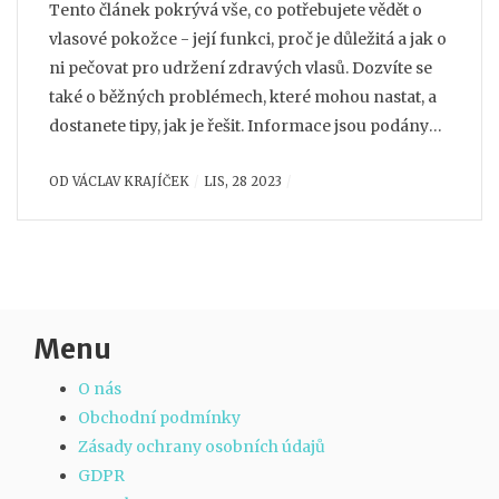
Tento článek pokrývá vše, co potřebujete vědět o
vlasové pokožce - její funkci, proč je důležitá a jak o
ni pečovat pro udržení zdravých vlasů. Dozvíte se
také o běžných problémech, které mohou nastat, a
dostanete tipy, jak je řešit. Informace jsou podány
srozumitelnou formou, doplněny zajímavými fakty
OD
VÁCLAV KRAJÍČEK
LIS, 28 2023
a v praktických radách, jak pečovat o vlasovou
pokožku a podporovat celkové zdraví vlasů.
Menu
O nás
Obchodní podmínky
Zásady ochrany osobních údajů
GDPR