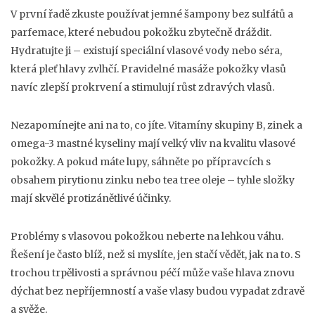
V první řadě zkuste používat jemné šampony bez sulfátů a
parfemace, které nebudou pokožku zbytečně dráždit.
Hydratujte ji – existují speciální vlasové vody nebo séra,
která pleť hlavy zvlhčí. Pravidelné masáže pokožky vlasů
navíc zlepší prokrvení a stimulují růst zdravých vlasů.
Nezapomínejte ani na to, co jíte. Vitamíny skupiny B, zinek a
omega-3 mastné kyseliny mají velký vliv na kvalitu vlasové
pokožky. A pokud máte lupy, sáhněte po přípravcích s
obsahem pirytionu zinku nebo tea tree oleje – tyhle složky
mají skvělé protizánětlivé účinky.
Problémy s vlasovou pokožkou neberte na lehkou váhu.
Řešení je často blíž, než si myslíte, jen stačí vědět, jak na to. S
trochou trpělivosti a správnou péčí může vaše hlava znovu
dýchat bez nepříjemností a vaše vlasy budou vypadat zdravě
a svěže.