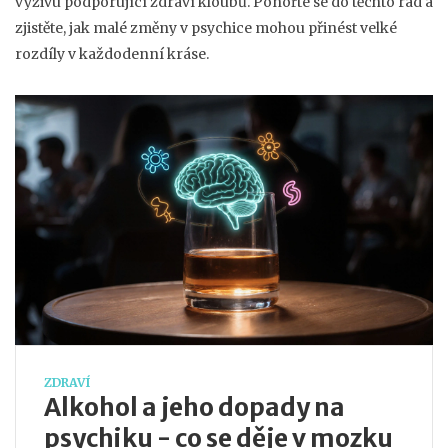
výživu podporující zdraví kloubů. Ponořte se do těchto rad a
zjistěte, jak malé změny v psychice mohou přinést velké
rozdíly v každodenní kráse.
ZDRAVÍ
Alkohol a jeho dopady na
psychiku - co se děje v mozku