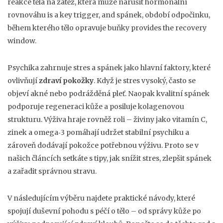
reakce těla na zátěž, která může narušit hormonální
rovnováhu
is a key trigger, and
spánek
,
období odpočinku,
během kterého tělo opravuje buňky
provides the recovery
window.
Psychika zahrnuje stres a spánek jako hlavní faktory, které
ovlivňují
zdraví pokožky
. Když je stres vysoký, často se
objeví akné nebo podrážděná pleť. Naopak kvalitní spánek
podporuje regeneraci kůže a posiluje kolagenovou
strukturu. Výživa hraje rovněž roli – živiny jako vitamín C,
zinek a omega‑3 pomáhají udržet stabilní psychiku a
zároveň dodávají pokožce potřebnou výživu. Proto se v
našich článcích setkáte s tipy, jak snížit stres, zlepšit spánek
a zařadit správnou stravu.
V následujícím výběru najdete praktické návody, které
spojují duševní pohodu s péčí o tělo – od správy kůže po