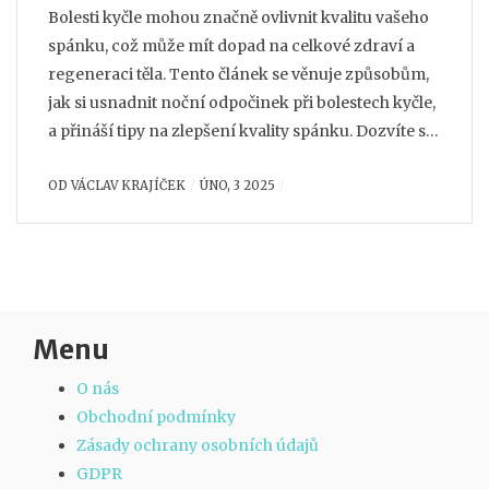
Bolesti kyčle mohou značně ovlivnit kvalitu vašeho
spánku, což může mít dopad na celkové zdraví a
regeneraci těla. Tento článek se věnuje způsobům,
jak si usnadnit noční odpočinek při bolestech kyčle,
a přináší tipy na zlepšení kvality spánku. Dozvíte se,
jak může být rybi kolagen prospěšný při regeneraci
OD
VÁCLAV KRAJÍČEK
ÚNO, 3 2025
kloubů. Zahrnujeme praktické rady, které vám
pomohou zlepšit vaši spánkovou hygienu.
Menu
O nás
Obchodní podmínky
Zásady ochrany osobních údajů
GDPR