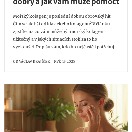
dobrý a jak vám může pomoct
Mořský kolagen je poslední dobou obrovský hit.
Čím se ale liší od klasického kolagenu? V článku
zjistíte, na co vám může být mořský kolagen
užitečný a v jakých situacích stojí za to ho
vyzkoušet. Popíšu vám, kdo ho nejčastěji potřebuje,
jak si vybrat kvalitní doplněk a čemu se při užívání
OD
VÁCLAV KRAJÍČEK
KVĚ, 19 2025
vyhnout. Přidal jsem i tipy, jak z užívání kolagenu
vytěžit maximum.