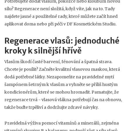
Potřebujete dodat vlasům, pokožce nebo kloubům novou
sílu? Regenerace není složitá, když víte, jak na to. Tady
najdete jasné a použitelné rady, které můžete začít hned
aplikovat doma nebo při péči v DF Kosmetickém Studiu.
Regenerace vlasů: jednoduché
kroky k silnější hřívě
Vlasům škodí časté barvení, fénování a špatná strava.
Chcete je posílit? Začněte kvalitní vlasovou maskou, která
dodá potřebné látky. Nezapomeňte na pravidelné mytí
šampónem šetrným k vlasům a vyhněte se příliš hustým
kondicionérům, které se mohou hromadit. Pamatujte, že
regenerace trvá - vlasová vlákna potřebují čas na obnovu,
takže buďte trpěliví a dodržujte zdravé návyky.
Pravidelná výživa pomocí vitamínů a minerálů, zejména
vitamínů skupiny B a kolagenu, podpoří růst a sílu vlasů.