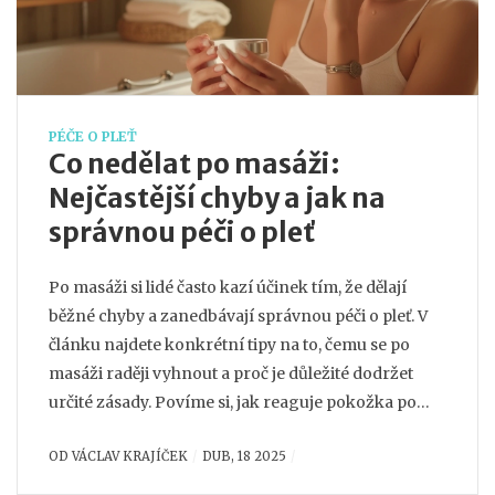
PÉČE O PLEŤ
Co nedělat po masáži:
Nejčastější chyby a jak na
správnou péči o pleť
Po masáži si lidé často kazí účinek tím, že dělají
běžné chyby a zanedbávají správnou péči o pleť. V
článku najdete konkrétní tipy na to, čemu se po
masáži raději vyhnout a proč je důležité dodržet
určité zásady. Povíme si, jak reaguje pokožka po
masáži a na co si dát největší pozor. Praktické rady
OD
VÁCLAV KRAJÍČEK
DUB, 18 2025
pomohou, aby vaše pleť opravdu těžila z masáže co
nejvíce. Žádná omáčka, jen užitečné tipy, které