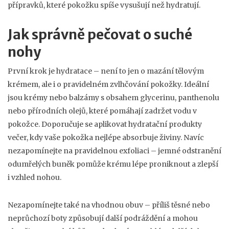
přípravků, které pokožku spíše vysušují než hydratují.
Jak správně pečovat o suché
nohy
První krok je hydratace – není to jen o mazání tělovým
krémem, ale i o pravidelném zvlhčování pokožky. Ideální
jsou krémy nebo balzámy s obsahem glycerinu, panthenolu
nebo přírodních olejů, které pomáhají zadržet vodu v
pokožce. Doporučuje se aplikovat hydratační produkty
večer, kdy vaše pokožka nejlépe absorbuje živiny. Navíc
nezapomínejte na pravidelnou exfoliaci – jemné odstranění
odumřelých buněk pomůže krému lépe proniknout a zlepší
i vzhled nohou.
Nezapomínejte také na vhodnou obuv – příliš těsné nebo
neprůchozí boty způsobují další podráždění a mohou