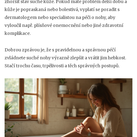
zhoršit stav suché kůže. Pokud máte problém delší dobu a
kůže je popraskaná nebo bolestivá, vyplatí se poradit s
dermatologem nebo specialistou na péči o nohy, aby
vyloučil např. plísňové onemocnění nebo jiné zdravotní
komplikace.
Dobrou zprávou je, že s pravidelnou a správnou péčí
zvládnete suché nohy výrazně zlepšit a vrátit jim hebkost.
Stačí trochu času, trpělivosti a těch správných postupů.