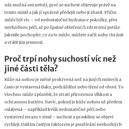
nás možná ani netuší, proč se suchost objevuje právě na
tomto místě a jak jí správně předejít nebo ji zbavit. Příčin
může být víc – od nedostatečné hydratace pokožky, přes
nevhodnou péči, až po špatné oblečení či zdravotní potíže.
Jakmile pochopíte, co za to může, můžete začít nohy chránit
a vrátit jim jemnost.
Proč trpí nohy suchostí víc než
jiné části těla?
Kůže na nohou je méně prokrvená než na jiných místech a
často je vystavená tlaku, podráždění nebo tření od obuvi. To
všechno může způsobit, že ztratí přirozenou vlhkost a
ochrannou bariéru. Navíc, pokud je kůže nohou už předem
oslabená – například kvůli nedostatečné péči nebo
vystavení mrazu v zimě – suchost a praskliny se objeví
rychleji. Dalším častým faktorem je používání nevhodných