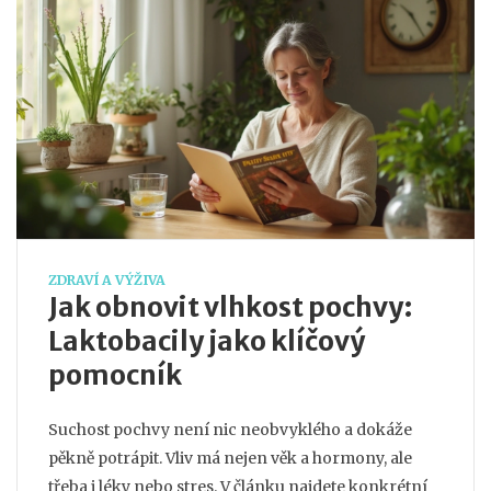
ZDRAVÍ A VÝŽIVA
Jak obnovit vlhkost pochvy:
Laktobacily jako klíčový
pomocník
Suchost pochvy není nic neobvyklého a dokáže
pěkně potrápit. Vliv má nejen věk a hormony, ale
třeba i léky nebo stres. V článku najdete konkrétní