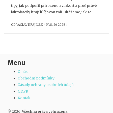
tipy, jak podpořit přirozenou vlhkost a proč právě
laktobacily hrají klíčovou roli. Ukážeme, jak se
suchostí bojovat jednoduše doma i kdy je lepší
OD
VÁCLAV KRAJÍČEK
KVĚ, 26 2025
zamířit k lékaři. Dozvíte se, které změny v životním
stylu a jaké přípravky opravdu fungují.
Menu
O nás
Obchodní podmínky
Zásady ochrany osobních údajů
GDPR
Kontakt
© 2026. Všechna práva vyhrazena.