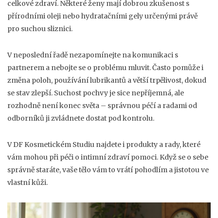
celkové zdraví. Některé ženy mají dobrou zkušenost s
přírodními oleji nebo hydratačními gely určenými právě
pro suchou sliznici.
V neposlední řadě nezapomínejte na komunikaci s
partnerem a nebojte se o problému mluvit. Často pomůže i
změna poloh, používání lubrikantů a větší trpělivost, dokud
se stav zlepší. Suchost pochvy je sice nepříjemná, ale
rozhodně není konec světa – správnou péčí a radami od
odborníků ji zvládnete dostat pod kontrolu.
V DF Kosmetickém Studiu najdete i produkty a rady, které
vám mohou při péči o intimní zdraví pomoci. Když se o sebe
správně staráte, vaše tělo vám to vrátí pohodlím a jistotou ve
vlastní kůži.