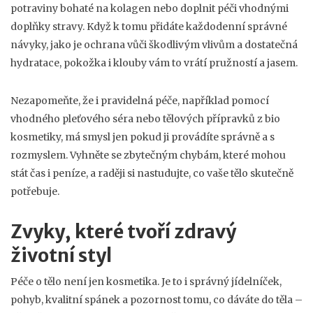
potraviny bohaté na kolagen nebo doplnit péči vhodnými
doplňky stravy. Když k tomu přidáte každodenní správné
návyky, jako je ochrana vůči škodlivým vlivům a dostatečná
hydratace, pokožka i klouby vám to vrátí pružností a jasem.
Nezapomeňte, že i pravidelná péče, například pomocí
vhodného pleťového séra nebo tělových přípravků z bio
kosmetiky, má smysl jen pokud ji provádíte správně a s
rozmyslem. Vyhněte se zbytečným chybám, které mohou
stát čas i peníze, a raději si nastudujte, co vaše tělo skutečně
potřebuje.
Zvyky, které tvoří zdravý
životní styl
Péče o tělo není jen kosmetika. Je to i správný jídelníček,
pohyb, kvalitní spánek a pozornost tomu, co dáváte do těla –