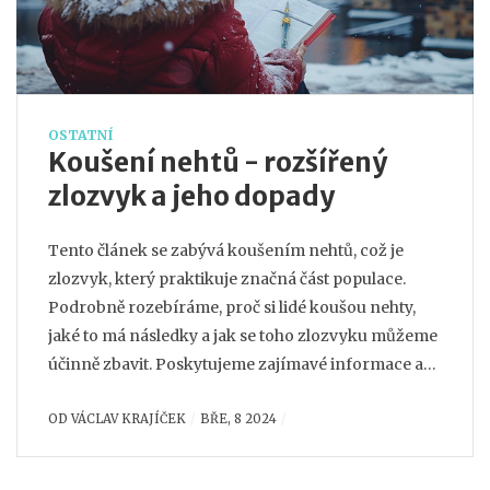
OSTATNÍ
Koušení nehtů - rozšířený
zlozvyk a jeho dopady
Tento článek se zabývá koušením nehtů, což je
zlozvyk, který praktikuje značná část populace.
Podrobně rozebíráme, proč si lidé koušou nehty,
jaké to má následky a jak se toho zlozvyku můžeme
účinně zbavit. Poskytujeme zajímavé informace a
užitečné tipy, jak překonat tento problém a zlepšit si
OD
VÁCLAV KRAJÍČEK
BŘE, 8 2024
tak kvalitu života.