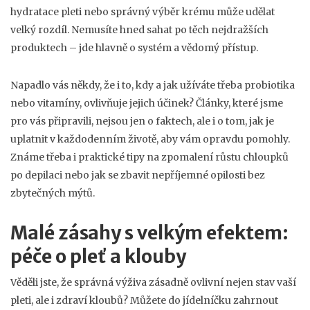
hydratace pleti nebo správný výběr krému může udělat
velký rozdíl. Nemusíte hned sahat po těch nejdražších
produktech – jde hlavně o systém a vědomý přístup.
Napadlo vás někdy, že i to, kdy a jak užíváte třeba probiotika
nebo vitamíny, ovlivňuje jejich účinek? Články, které jsme
pro vás připravili, nejsou jen o faktech, ale i o tom, jak je
uplatnit v každodenním životě, aby vám opravdu pomohly.
Známe třeba i praktické tipy na zpomalení růstu chloupků
po depilaci nebo jak se zbavit nepříjemné opilosti bez
zbytečných mýtů.
Malé zásahy s velkým efektem:
péče o pleť a klouby
Věděli jste, že správná výživa zásadně ovlivní nejen stav vaší
pleti, ale i zdraví kloubů? Můžete do jídelníčku zahrnout