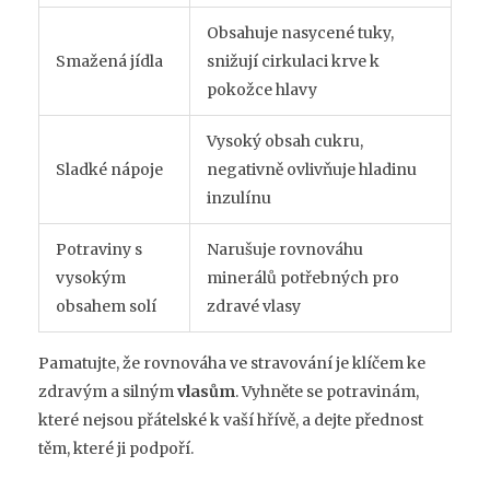
Obsahuje nasycené tuky,
Smažená jídla
snižují cirkulaci krve k
pokožce hlavy
Vysoký obsah cukru,
Sladké nápoje
negativně ovlivňuje hladinu
inzulínu
Potraviny s
Narušuje rovnováhu
vysokým
minerálů potřebných pro
obsahem solí
zdravé vlasy
Pamatujte, že rovnováha ve stravování je klíčem ke
zdravým a silným
vlasům
. Vyhněte se potravinám,
které nejsou přátelské k vaší hřívě, a dejte přednost
těm, které ji podpoří.