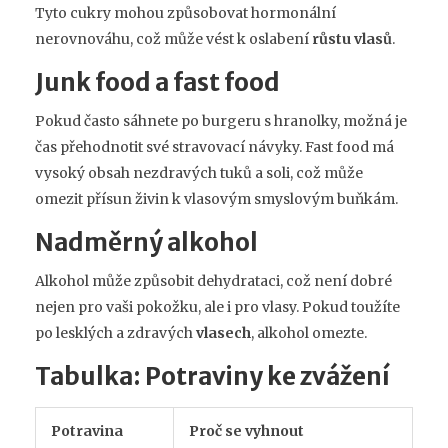
Tyto cukry mohou způsobovat hormonální
nerovnováhu, což může vést k oslabení
růstu vlasů
.
Junk food a fast food
Pokud často sáhnete po burgeru s hranolky, možná je
čas přehodnotit své stravovací návyky. Fast food má
vysoký obsah nezdravých tuků a soli, což může
omezit přísun živin k vlasovým smyslovým buňkám.
Nadměrný alkohol
Alkohol může způsobit dehydrataci, což není dobré
nejen pro vaši pokožku, ale i pro vlasy. Pokud toužíte
po lesklých a zdravých
vlasech
, alkohol omezte.
Tabulka: Potraviny ke zvážení
Potravina
Proč se vyhnout