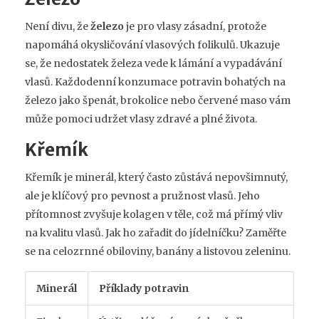
Není divu, že
železo
je pro vlasy zásadní, protože
napomáhá okysličování vlasových folikulů. Ukazuje
se, že nedostatek železa vede k lámání a vypadávání
vlasů. Každodenní konzumace potravin bohatých na
železo jako špenát, brokolice nebo červené maso vám
může pomoci udržet vlasy zdravé a plné života.
Křemík
Křemík je minerál, který často zůstává nepovšimnutý,
ale je klíčový pro pevnost a pružnost vlasů. Jeho
přítomnost zvyšuje kolagen v těle, což má přímý vliv
na kvalitu vlasů. Jak ho zařadit do jídelníčku? Zaměřte
se na celozrnné obiloviny, banány a listovou zeleninu.
Minerál
Příklady potravin