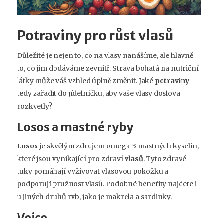
Potraviny pro růst vlasů
Důležité je nejen to, co na vlasy nanášíme, ale hlavně
to, co jim dodáváme zevnitř. Strava bohatá na nutriční
látky může váš vzhled úplně změnit. Jaké
potraviny
tedy zařadit do jídelníčku, aby vaše vlasy doslova
rozkvetly?
Losos a mastné ryby
Losos
je skvělým zdrojem omega-3 mastných kyselin,
které jsou vynikající pro zdraví
vlasů
. Tyto zdravé
tuky pomáhají vyživovat vlasovou pokožku a
podporují pružnost vlasů. Podobné benefity najdete i
u jiných druhů ryb, jako je makrela a sardinky.
Vejce