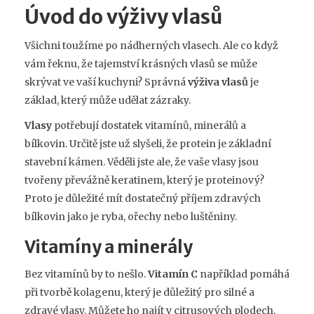
Úvod do výživy vlasů
Všichni toužíme po nádherných vlasech. Ale co když
vám řeknu, že tajemství krásných vlasů se může
skrývat ve vaší kuchyni? Správná
výživa vlasů
je
základ, který může udělat zázraky.
Vlasy
potřebují dostatek vitamínů, minerálů a
bílkovin. Určitě jste už slyšeli, že protein je základní
stavební kámen. Věděli jste ale, že vaše vlasy jsou
tvořeny převážně keratinem, který je proteinový?
Proto je důležité mít dostatečný příjem zdravých
bílkovin jako je ryba, ořechy nebo luštěniny.
Vitamíny a minerály
Bez vitamínů by to nešlo.
Vitamín C
například pomáhá
při tvorbě kolagenu, který je důležitý pro silné a
zdravé vlasy. Můžete ho najít v citrusových plodech,