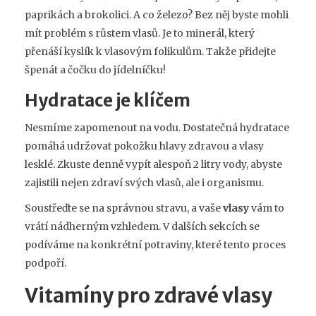
paprikách a brokolici. A co železo? Bez něj byste mohli
mít problém s růstem vlasů. Je to minerál, který
přenáší kyslík k vlasovým folikulům. Takže přidejte
špenát a čočku do jídelníčku!
Hydratace je klíčem
Nesmíme zapomenout na vodu. Dostatečná hydratace
pomáhá udržovat pokožku hlavy zdravou a vlasy
lesklé. Zkuste denně vypít alespoň 2 litry vody, abyste
zajistili nejen zdraví svých vlasů, ale i organismu.
Soustřeďte se na správnou stravu, a vaše
vlasy
vám to
vrátí nádherným vzhledem. V dalších sekcích se
podíváme na konkrétní potraviny, které tento proces
podpoří.
Vitamíny pro zdravé vlasy