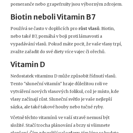
pomeranče nebo grapefruity jsou výborným zdrojem.
Biotin neboli Vitamin B7
Používá se často v doplňcích pro
růst vlasů
. Biotin,
nebo také B7, pomáhá v boji proti lámavosti a
vypadávání vlasů. Pokud máte pocit, že vaše vlasy trpí,
zvažte zařadit do své diety více vajec či ořechů.
Vitamin D
Nedostatek vitaminu D může způsobit řídnutí vlasů.
Tento "sluneční vitamín" hraje důležitou roli ve
vytváření nových vlasových folikul, což je místo, kde
vlasy začínají růst. Sluneční světlo je vaše nejlepší
sázka, ale také takové houby nebo tučné ryby.
Včetně těchto vitamínů ve vaší stravě nemusí být
složité. Stačí trocha plánování a brzy si všimnete
zlepšení. Čím zdravější vaše
vlasy
, tím lépe se budete