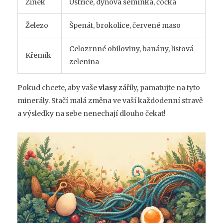
Zinek
Ústřice, dýňová semínka, čočka
Železo
Špenát, brokolice, červené maso
Celozrnné obiloviny, banány, listová
Křemík
zelenina
Pokud chcete, aby vaše
vlasy
zářily, pamatujte na tyto
minerály. Stačí malá změna ve vaší každodenní stravě
a výsledky na sebe nenechají dlouho čekat!