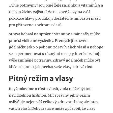
Tyhle potraviny jsou plné
železa
, zinku a vitamínů A a
C. Tyto živiny zajišťují, že mazové žlázy na vaší
pokožce hlavy produkují dostatečné množství mazu
pro přirozenou ochranu vlasů.
Strava bohatá na správné vitamíny a minerály může
přinést viditelné výsledky. Přemýšlejte o svém
jídelníčku jako o pohonu zdraví vašich vlasů a nebojte
se experimentovat s různými recepty, které obsahují
výše zmíněné potraviny. Zdravý jídelníček může být
klíčem k tomu, jak nechat vaše vlasy zdravě růst.
Pitný režim a vlasy
Když mluvíme o
růstu vlasů
, voda může být tou
neviditelnou hrdinou. Mít správný pitný režim
ovlivňuje nejen váš celkový zdravotní stav, ale i stav
vašich vlasů. Dehydratace může způsobit, že vlasy