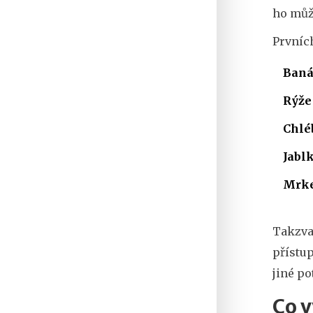
ho můž
Prvních
Ban
Rýže
Chlé
Jabl
Mrk
Takzvan
přístup
jiné po
Co 