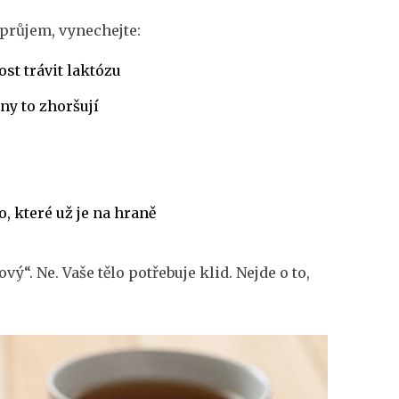
 průjem, vynechejte:
st trávit laktózu
hny to zhoršují
o, které už je na hraně
ý“. Ne. Vaše tělo potřebuje klid. Nejde o to,