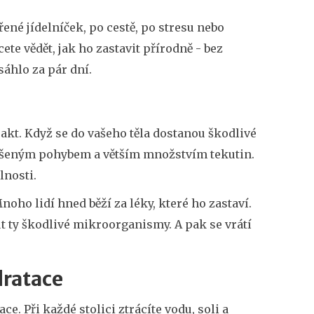
ené jídelníček, po cestě, po stresu nebo
ete vědět, jak ho zastavit přírodně - bez
sáhlo za pár dní.
 trakt. Když se do vašeho těla dostanou škodlivé
zvýšeným pohybem a větším množstvím tekutin.
lnosti.
oho lidí hned běží za léky, které ho zastaví.
ut ty škodlivé mikroorganismy. A pak se vrátí
dratace
e. Při každé stolici ztrácíte vodu, soli a