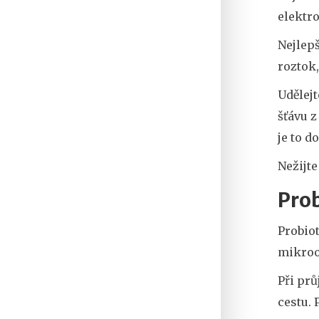
elektro
Nejlepš
roztok,
Udělejt
šťávu z
je to d
Nežijte
Prob
Probiot
mikroo
Při prů
cestu. 