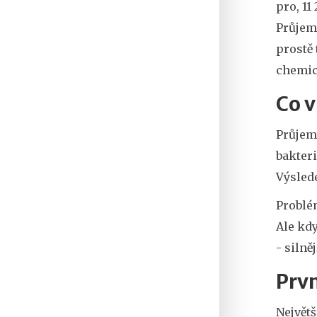
pro, 11
Průjem 
prostě 
chemick
Co v
Průjem 
bakter
Výslede
Problém
Ale kdy
- silněj
Prvn
Největš