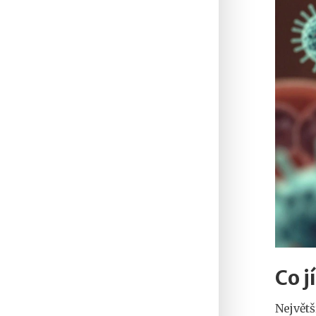
Co j
Největš