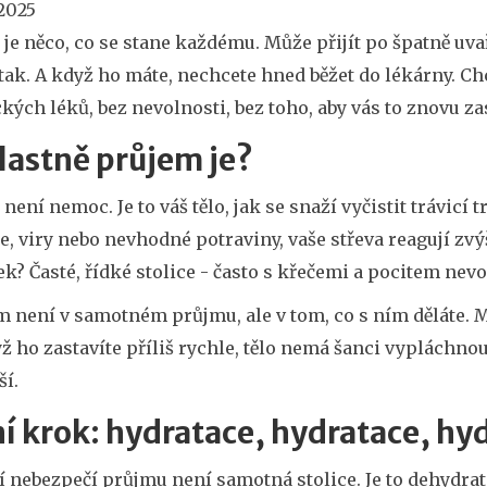
 2025
je něco, co se stane každému. Může přijít po špatně uvař
tak. A když ho máte, nechcete hned běžet do lékárny. Chc
ých léků, bez nevolnosti, bez toho, aby vás to znovu za
lastně průjem je?
není nemoc. Je to váš tělo, jak se snaží vyčistit trávicí
ie, viry nebo nevhodné potraviny, vaše střeva reagují 
k? Časté, řídké stolice - často s křečemi a pocitem nevo
 není v samotném průjmu, ale v tom, co s ním děláte. Mn
ž ho zastavíte příliš rychle, tělo nemá šanci vypláchno
ší.
í krok: hydratace, hydratace, hy
í nebezpečí průjmu není samotná stolice. Je to dehydratac