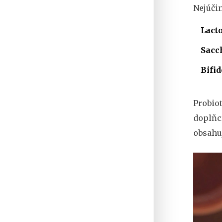
Nejúči
Lact
Sacc
Bifid
Probiot
doplňcí
obsahuj