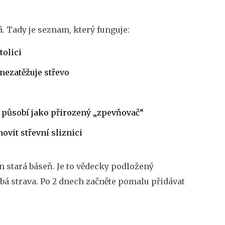
á. Tady je seznam, který funguje:
tolici
 nezatěžuje střevo
ý působí jako přirozený „zpevňovač“
ovit střevní sliznici
n stará báseň. Je to vědecky podložený
obá strava. Po 2 dnech začněte pomalu přidávat