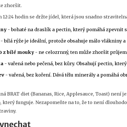
e zhoršit.
 12-24 hodin se držte jídel, která jsou snadno straviteln
ány
- bohaté na draslík a pectin, který pomáhá zpevnit s
- bílá rýže je ideální, protože obsahuje málo vlákniny a
b z bílé mouky
- ne celozrnný, ten může zhoršit průjem
ka
- vařená nebo pečená, bez kůry. Obsahují pectin, kter
ev
- vařená, bez koření. Dává tělu minerály a pomáhá obn
á BRAT diet (Bananas, Rice, Applesauce, Toast) není je
, který funguje. Nezapomeňte na to, že to není dlouhod
traviny.
vynechat