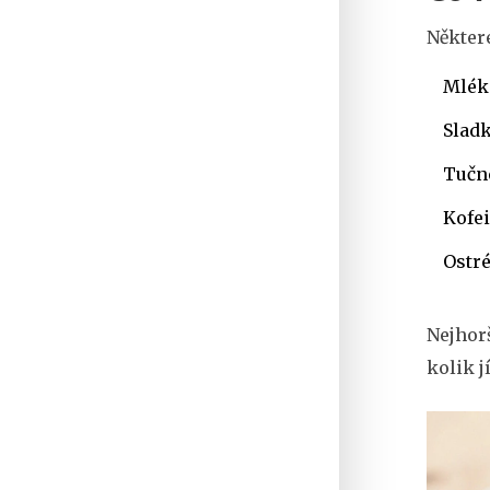
Některé
Mléko
Sladk
Tučné
Kofei
Ostré
Nejhorš
kolik jí