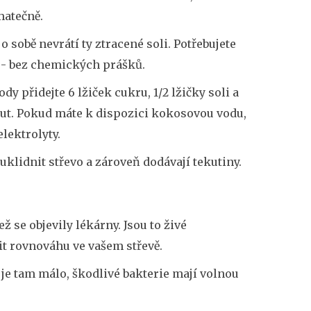
matečně.
 o sobě nevrátí ty ztracené soli. Potřebujete
ě - bez chemických prášků.
dy přidejte 6 lžiček cukru, 1/2 lžičky soli a
nut. Pokud máte k dispozici kokosovou vodu,
elektrolyty.
 uklidnit střevo a zároveň dodávají tekutiny.
ž se objevily lékárny. Jsou to živé
t rovnováhu ve vašem střevě.
 je tam málo, škodlivé bakterie mají volnou