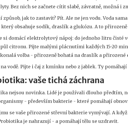
lyty. Bez nich se začnete cítit slabě, závratně, možná i z
í způsob, jak to zastavit? Pít. Ale ne jen vodu. Voda sama
 který obsahuje sodík, draslík a glukózu. A to přirozen
e si domácí elektrolytový nápoj: do jednoho litru čisté vo
 půl citronu. Pijte malými plácnutími každých 15-20 mi
okonalá volba - přirozeně bohatá na draslík a přirozené 
 na vodě. Pijte i čaj z kmínku nebo z jablek. Ty pomáhají
iotika: vaše tichá záchrana
ika nejsou novinka. Lidé je používali dlouho předtím, ne
rganismy - především bakterie - které pomáhají obnovi
jmu se vaše přirozené střevní bakterie vymývají. A když
Probiotika je nahrazují - a pomáhají tělu se uzdravit.