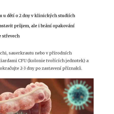
u u dětí o 2 dny v klinických studiích
stavit průjem, ale i brání opakování
e střevech
mchi, sauerkrautu nebo v přírodních
liardami CFU (kolonie tvořících jednotek) a
pokračujte 2-3 dny po zastavení příznaků.