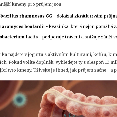
nnější kmeny pro průjem jsou:
obacillus rhamnosus GG
- dokázal zkrátit trvání průjm
haromyces boulardii
- kvasinka, která nejen pomáhá za
obacterium lactis
- podporuje trávení a snižuje zánět v
ika najdete v jogurtu s aktivními kulturami, kefíru, ki
ch. Pokud volíte doplněk, vyhledejte ty s alespoň 10 mi
ící tyto kmeny. Užívejte je ihned, jak průjem začne - a 