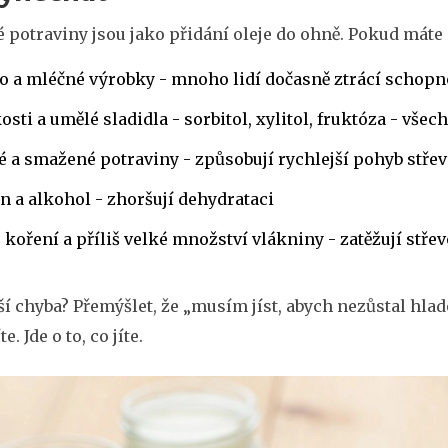
 potraviny jsou jako přidání oleje do ohně. Pokud máte
 a mléčné výrobky - mnoho lidí dočasně ztrácí schopno
osti a umělé sladidla - sorbitol, xylitol, fruktóza - všec
 a smažené potraviny - způsobují rychlejší pohyb střev
n a alkohol - zhoršují dehydrataci
 koření a příliš velké množství vlákniny - zatěžují střev
í chyba? Přemýšlet, že „musím jíst, abych nezůstal hladov
te. Jde o to, co jíte.